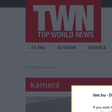
24 ÓRA
SZTÁROK
ÉRDEKES
Kezdőoldal
» kamera
kamera
twn.hu -
D
If you wish 