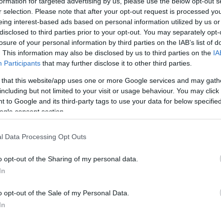
formation for targeted advertising by us, please use the below opt-out s
r selection. Please note that after your opt-out request is processed y
eing interest-based ads based on personal information utilized by us or
disclosed to third parties prior to your opt-out. You may separately opt-
losure of your personal information by third parties on the IAB’s list of
. This information may also be disclosed by us to third parties on the
IA
Participants
that may further disclose it to other third parties.
D
 that this website/app uses one or more Google services and may gath
nyedén – Az okos biztonság új
including but not limited to your visit or usage behaviour. You may click 
k
 to Google and its third-party tags to use your data for below specifi
ogle consent section.
l Data Processing Opt Outs
o opt-out of the Sharing of my personal data.
In
o opt-out of the Sale of my Personal Data.
In