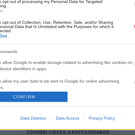
to opt-out of processing my Personal Data for Targeted
ing.
Azonnal a fékre lépett a nő, amikor meglátta
É
In
a babakamerán a fiát a kocsiban: aztán
a
o opt-out of Collection, Use, Retention, Sale, and/or Sharing
kiderült az igazság
ersonal Data that Is Unrelated with the Purposes for which it
lected.
Out
consents
o allow Google to enable storage related to advertising like cookies on
evice identifiers in apps.
k
3000 forintból működik az
Először látja a kamerán a nő,
o allow my user data to be sent to Google for online advertising
ATV műsorvezetőjének
mit csinál a kutya otthon: és
s.
rohamosan növekvő
összetörik a szíve
vállalkozása
CONFIRM
to allow Google to send me personalized advertising.
o allow Google to enable storage related to analytics like cookies on
Data Deletion
Data Access
Privacy Policy
evice identifiers in apps.
TOVÁBBI CIKKEK A KATEGÓRIÁBAN
o allow Google to enable storage related to functionality of the website