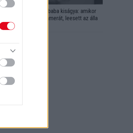
jszaka vándorolt el a baba kiságya: amikor
z anya megnézte a kamerát, leesett az álla