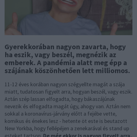
Gyerekkorában nagyon zavarta, hogy
ha eszik, vagy beszél, megnézik az
emberek. A pandémia alatt meg épp a
szájának köszönhetően lett milliomos.
11-12 éves korában nagyon szégyellte magát a szája
miatt, tudatosan figyelt arra, hogyan beszél, vagy eszik.
Aztán szép lassan elfogadta, hogy bákaszájúnak
nevezik és elfogadta magát úgy, ahogy van. Aztán nem
sokkal a koronavírus-járvány előtt a fejébe vette,
komikus és énekes lesz - hetente öt este is beutazott
New Yorkba, hogy fellépéjen a zenekarával és stand up
esteket tartson.
De még ekkor is nagyon figyelt arra,