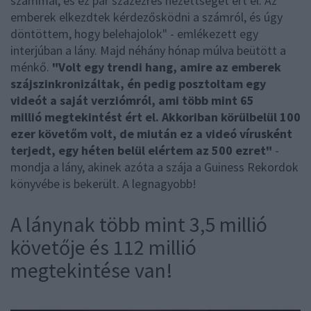
számmal, és ez pár százezres nézettséget ért el. Az
emberek elkezdtek kérdezősködni a számról, és úgy
döntöttem, hogy belehajolok" - emlékezett egy
interjúban a lány. Majd néhány hónap múlva beütött a
ménkő.
"Volt egy trendi hang, amire az emberek
szájszinkronizáltak, én pedig posztoltam egy
videót a saját verziómról, ami több mint 65
millió megtekintést ért el. Akkoriban körülbelül 100
ezer követőm volt, de miután ez a videó vírusként
terjedt, egy héten belül elértem az 500 ezret"
-
mondja a lány, akinek azóta a szája a Guiness Rekordok
könyvébe is bekerült. A legnagyobb!
A lánynak több mint 3,5 millió
követője és 112 millió
megtekintése van!