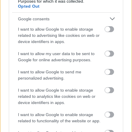
24 ÓRA TOVÁBBI HÍREI
Purposes for which it was collected.
Opted Out
24 óra
Google consents
I want to allow Google to enable storage
related to advertising like cookies on web or
device identifiers in apps.
I want to allow my user data to be sent to
Google for online advertising purposes.
I want to allow Google to send me
personalized advertising.
I want to allow Google to enable storage
related to analytics like cookies on web or
device identifiers in apps.
Orvos figyelmeztet: ezt az apró reggeli tünetet ne
söpörd a szőnyeg alá
I want to allow Google to enable storage
related to functionality of the website or app.