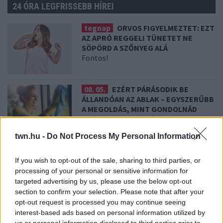
24 ÓRA LEGFRISSEBB HÍREI
tegnap
ORVOS FIGYELMEZTET: EZT
AZ APRÓ REGGELI TÜNETET NE
SÖPÖRD A SZŐNYEG ALÁ
Fontos!
08. 05.
EZÉRT PÁRÁSODIK BE
ÁLLANDÓAN AZ ABLAK – EGYSZERŰBB
A MEGOLDÁS, MINT GONDOLNÁD
Villámgyors megoldás
twn.hu -
Do Not Process My Personal Information
08. 04.
NEM ECETTEL ÉS NEM
SZÓDABIKARBÓNÁVAL: EZZEL LESZ
If you wish to opt-out of the sale, sharing to third parties, or
ÚJRA CSILLOGÓ A VÍZKÖVES CSAP
processing of your personal or sensitive information for
A legjobb trükk
targeted advertising by us, please use the below opt-out
section to confirm your selection. Please note that after your
opt-out request is processed you may continue seeing
08. 03.
HA MINDIG EZT A MONDATOT
interest-based ads based on personal information utilized by
HASZNÁLOD, AZ RENDKÍVÜL MAGAS