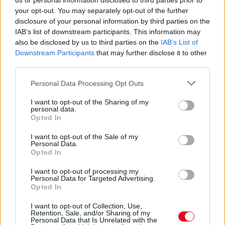
us or personal information disclosed to third parties prior to
ÉRZELMI INTELLIGENCIÁRA UTALHAT
your opt-out. You may separately opt-out of the further
Te szoktad?
disclosure of your personal information by third parties on the
IAB’s list of downstream participants. This information may
also be disclosed by us to third parties on the
IAB’s List of
08. 02.
SOKAN ROSSZUL TÁROLJÁK A GYÓGYSZEREIKET –
Downstream Participants
that may further disclose it to other
EMIATT CSÖKKENHET A HATÁSUK
third parties.
Érdemes odafigyelni rá
Please note that this website/app uses one or more Google
Personal Data Processing Opt Outs
services and may gather and store information including but
08. 01.
EGYRE TÖBB FIATALNÁL JELENTKEZIK EZ A
VITAMINHIÁNY – ILYEN JELEKRE FIGYELJ
not limited to your visit or usage behaviour. You may click to
I want to opt-out of the Sharing of my
personal data.
Erre figyelj!
grant or deny consent to Google and its third-party tags to
Opted In
use your data for below specified purposes in below Google
07. 31.
NEM A CITROMSAV, AZ ECET VAGY A
consent section.
I want to opt-out of the Sale of my
SZÓDABIKARBÓNA A LEGERŐSEBB: EZT HASZNÁLJÁK A
Personal Data.
SZÁLLODÁKBAN A VÍZKŐ ELLEN
Opted In
Ez a szer tényleg eltünteti a vízkövet
I want to opt-out of processing my
Personal Data for Targeted Advertising.
07. 31.
HAGYD A SÓT: EGY CSIPET EBBŐL A FŐZŐVÍZBE,
Opted In
ÉS SOKKAL FINOMABB LESZ A FŐTT KRUMPLI
Titkos hozzávaló
I want to opt-out of Collection, Use,
Retention, Sale, and/or Sharing of my
Personal Data that Is Unrelated with the