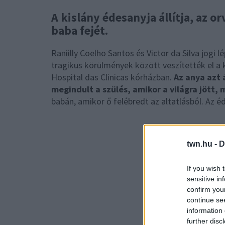
A kislány édesanyja állítja, az o
baba fejét.
Raniilly Coelho Santos és Victor da Silva jogi 
tragikus körülmények között veszítették el a 
Hospital das Clinicas kórházban.
Az anya azt 
megindult a szülés, amikor a világra jött,
babán, amikor ő felébredt az altatlásból. Az é
twn.hu -
D
If you wish 
sensitive in
confirm you
continue se
information 
further disc