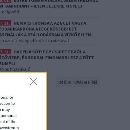
8. 01.
EGYRE TÖBB FIATALNÁL JELENTKEZIK EZ
 VITAMINHIÁNY – ILYEN JELEKRE FIGYELJ
re figyelj!
7. 31.
NEM A CITROMSAV, AZ ECET VAGY A
ZÓDABIKARBÓNA A LEGERŐSEBB: EZT
ASZNÁLJÁK A SZÁLLODÁKBAN A VÍZKŐ ELLEN
 a szer tényleg eltünteti a vízkövet
7. 31.
HAGYD A SÓT: EGY CSIPET EBBŐL A
ŐZŐVÍZBE, ÉS SOKKAL FINOMABB LESZ A FŐTT
RUMPLI
itkos hozzávaló
24 ÓRA TOVÁBBI HÍREI
sonal or
ection to
ou may
 personal
out of the
 downstream