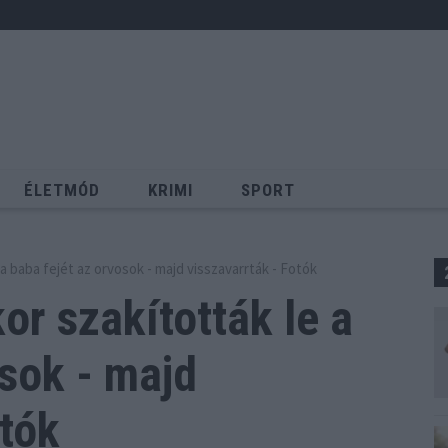
ÉLETMÓD
KRIMI
SPORT
Keresés
a baba fejét az orvosok - majd visszavarrták - Fotók
or szakították le a
sok - majd
otók