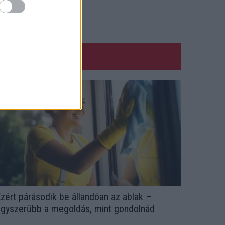
zért párásodik be állandóan az ablak –
gyszerűbb a megoldás, mint gondolnád