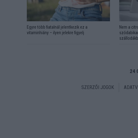
Egyre több fiatalnál jelentkezik ez a
Nem a citr
vitaminhiány – ilyen jelekre figyelj
szódabikar
szállodákb
24 
SZERZŐI JOGOK
ADATV