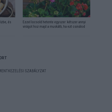
ízbe, és
Ezzel locsold hetente egyszer: kétszer annyi
virágot hoz majd a muskátli, ha ezt csinálod
ORT
ENTKEZELÉSI SZABÁLYZAT