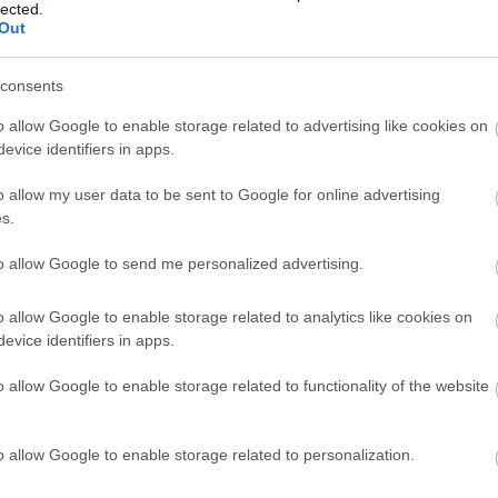
lected.
Out
consents
o allow Google to enable storage related to advertising like cookies on
evice identifiers in apps.
o allow my user data to be sent to Google for online advertising
s.
ndult a szülés. A babánál korábban tüdőproblémát
ta, hogy nem éli túl a műtétet.
A szülők azonban
to allow Google to send me personalized advertising.
leszakították a fejét.
"Elkezdték húzni a baba fejét
nyomjon, de már nem volt ereje" - emlékezett az apa,
o allow Google to enable storage related to analytics like cookies on
itessékelték.
evice identifiers in apps.
o allow Google to enable storage related to functionality of the website
atársai felajánlották, hogy kifizetik a
m küldik el a baba holttestét egy másik
nak vessék alá.
o allow Google to enable storage related to personalization.