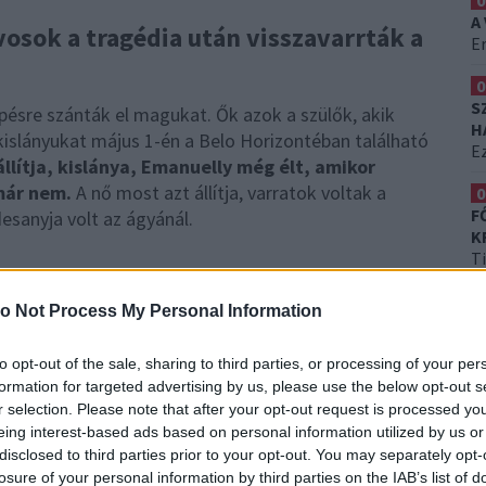
0
A
rvosok a tragédia után visszavarrták a
Er
0
S
lépésre szánták el magukat. Ők azok a szülők, akik
H
kislányukat május 1-én a Belo Horizontéban található
Ez
állítja, kislánya, Emanuelly még élt, amikor
 már nem.
A nő most azt állítja, varratok voltak a
0
F
desanyja volt az ágyánál.
K
T
o Not Process My Personal Information
to opt-out of the sale, sharing to third parties, or processing of your per
formation for targeted advertising by us, please use the below opt-out s
r selection. Please note that after your opt-out request is processed y
eing interest-based ads based on personal information utilized by us or
disclosed to third parties prior to your opt-out. You may separately opt-
losure of your personal information by third parties on the IAB’s list of