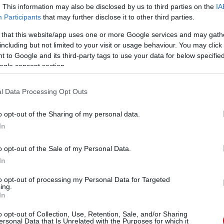
. This information may also be disclosed by us to third parties on the
IA
Participants
that may further disclose it to other third parties.
 that this website/app uses one or more Google services and may gath
including but not limited to your visit or usage behaviour. You may click 
 to Google and its third-party tags to use your data for below specifi
ogle consent section.
nya? Búcsúzzunk el a kislányodtól!" - emlékezett anyja
kája nyakán a varratokat.
"Édesanyám látta az egész
l Data Processing Opt Outs
ya.
Elmondása szerint a nagymama megpróbálta a
o opt-out of the Sharing of my personal data.
próbálták megakadályozni. De látta, hogy a nyaka
In
o opt-out of the Sale of my Personal Data.
In
to opt-out of processing my Personal Data for Targeted
ing.
In
o opt-out of Collection, Use, Retention, Sale, and/or Sharing
ersonal Data that Is Unrelated with the Purposes for which it