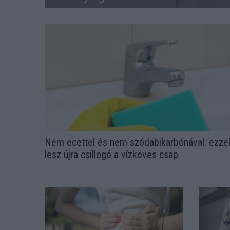
Nem ecettel és nem szódabikarbónával: ezze
lesz újra csillogó a vízköves csap