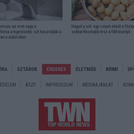
omsav, az ecet vagy a
Hagyd a sót: egy csipet ebből a főzőv
bóna a legerősebb: ezt használják a
sokkal finomabb lesz a főtt krumpli
an a vízkő ellen
ÓRA
SZTÁROK
ÉRDEKES
ÉLETMÓD
KRIMI
SP
ÉDELEM
ÁSZF
IMPRESSZUM
MÉDIAAJÁNLAT
KOMM