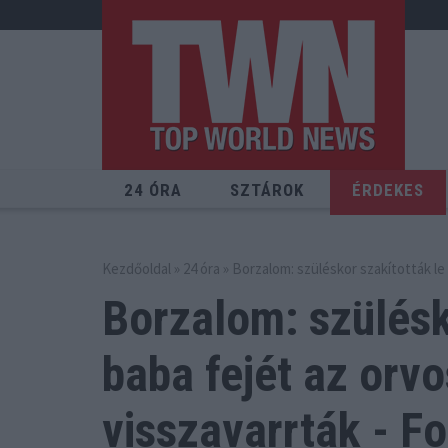
24 ÓRA
SZTÁROK
ÉRDEKES
Kezdőoldal
»
24 óra
» Borzalom: szüléskor szakították le 
Borzalom: szülésk
baba fejét
az orvo
visszavarrták - F