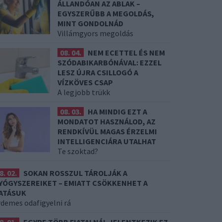
ÁLLANDÓAN AZ ABLAK –
EGYSZERŰBB A MEGOLDÁS,
MINT GONDOLNÁD
Villámgyors megoldás
08. 04.
NEM ECETTEL ÉS NEM
SZÓDABIKARBÓNÁVAL: EZZEL
LESZ ÚJRA CSILLOGÓ A
VÍZKÖVES CSAP
A legjobb trükk
08. 03.
HA MINDIG EZT A
MONDATOT HASZNÁLOD, AZ
RENDKÍVÜL MAGAS ÉRZELMI
INTELLIGENCIÁRA UTALHAT
Te szoktad?
8. 02.
SOKAN ROSSZUL TÁROLJÁK A
YÓGYSZEREIKET – EMIATT CSÖKKENHET A
ATÁSUK
rdemes odafigyelni rá