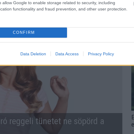
o allow Google to enable storage related to security, including
cation functionality and fraud prevention, and other user protection.
KÓRHÁZ
MŰTÉT
CONFIRM
Data Deletion
Data Access
Privacy Policy
E
ró reggeli tünetet ne söpörd a
e