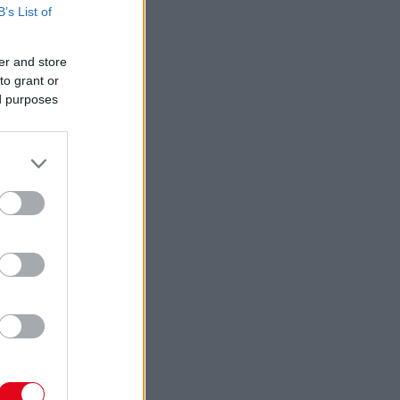
B’s List of
er and store
to grant or
ed purposes