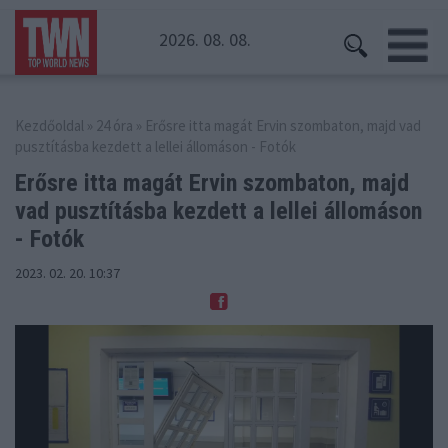
2026. 08. 08.
Kezdőoldal
»
24 óra
» Erősre itta magát Ervin szombaton, majd vad
pusztításba kezdett a lellei állomáson - Fotók
Erősre itta magát Ervin szombaton, majd
vad pusztításba
kezdett a lellei állomáson
- Fotók
2023. 02. 20. 10:37