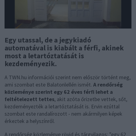
Egy utassal, de a jegykiadó
automatával is kiabált a férfi, akinek
most a letartóztatását is
kezdeményezik.
A TWN.hu információi szerint nem először történt meg,
ami szombat este Balatonlellén ismét.
A rendőrség
közleménye szerint egy 62 éves férfi lehet a
feltételezett tettes
, akit azóta őrizetbe vettek, sőt,
kezdeményezték a letartóztatását is. Ervin ezúttal
szombat este randalírozott - nem akármilyen képek
érkeztek a helyszínről.
A rendőrség közleménye rövid és tárgyilagos: "egy 62