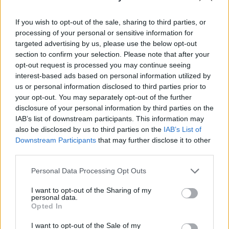
08. 03.
HA MINDIG EZT A MONDATOT HASZNÁLOD, AZ
RENDKÍVÜL MAGAS ÉRZELMI INTELLIGENCIÁRA UTALHAT
Te szoktad?
If you wish to opt-out of the sale, sharing to third parties, or
processing of your personal or sensitive information for
08. 02.
SOKAN ROSSZUL TÁROLJÁK A GYÓGYSZEREIKET –
targeted advertising by us, please use the below opt-out
EMIATT CSÖKKENHET A HATÁSUK
section to confirm your selection. Please note that after your
Érdemes odafigyelni rá
opt-out request is processed you may continue seeing
interest-based ads based on personal information utilized by
08. 01.
EGYRE TÖBB FIATALNÁL JELENTKEZIK EZ A
us or personal information disclosed to third parties prior to
VITAMINHIÁNY – ILYEN JELEKRE FIGYELJ
your opt-out. You may separately opt-out of the further
Erre figyelj!
disclosure of your personal information by third parties on the
IAB’s list of downstream participants. This information may
07. 31.
NEM A CITROMSAV, AZ ECET VAGY A
also be disclosed by us to third parties on the
IAB’s List of
SZÓDABIKARBÓNA A LEGERŐSEBB: EZT HASZNÁLJÁK A
Downstream Participants
that may further disclose it to other
SZÁLLODÁKBAN A VÍZKŐ ELLEN
third parties.
Ez a szer tényleg eltünteti a vízkövet
Please note that this website/app uses one or more Google
Personal Data Processing Opt Outs
24 ÓRA TOVÁBBI HÍREI
services and may gather and store information including but
not limited to your visit or usage behaviour. You may click to
I want to opt-out of the Sharing of my
personal data.
24 óra
grant or deny consent to Google and its third-party tags to
Opted In
use your data for below specified purposes in below Google
consent section.
I want to opt-out of the Sale of my