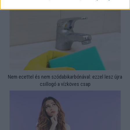
megoldás, mint gondolnád
Nem ecettel és nem szódabikarbónával: ezzel lesz újra
csillogó a vízköves csap