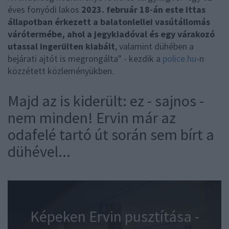
éves fonyódi lakos
2023. február 18-án este ittas
állapotban érkezett a balatonlellei vasútállomás
várótermébe, ahol a jegykiadóval és egy várakozó
utassal ingerülten kiabált
, valamint dühében a
bejárati ajtót is megrongálta" - kezdik a
police.hu
-n
közzétett közleményükben.
Majd az is kiderült: ez - sajnos -
nem minden! Ervin már az
odafelé tartó út során sem bírt a
dühével...
Képeken Ervin pusztítása -