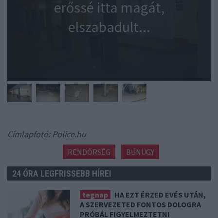
erőssé itta magát,
elszabadult...
Címlapfotó: Police.hu
RENDŐRSÉG
BŰNÜGY
24 ÓRA LEGFRISSEBB HÍREI
tegnap
HA EZT ÉRZED EVÉS UTÁN,
A SZERVEZETED FONTOS DOLOGRA
PRÓBÁL FIGYELMEZTETNI