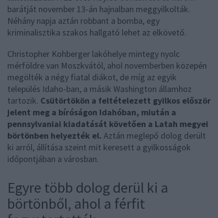
barátját november 13-án hajnalban meggyilkolták.
Néhány napja aztán robbant a bomba, egy
kriminalisztika szakos hallgató lehet az elkövető.
Christopher Kohberger lakóhelye mintegy nyolc
mérföldre van Moszkvától, ahol novemberben közepén
megölték a négy fiatal diákot, de míg az egyik
település Idaho-ban, a másik Washington államhoz
tartozik.
Csütörtökön a feltételezett gyilkos először
jelent meg a bíróságon Idahóban, miután a
pennsylvaniai kiadatását követően a Latah megyei
börtönben helyezték el.
Aztán meglepő dolog derült
ki arról, állítása szeint mit keresett a gyilkosságok
időpontjában a városban.
Egyre több dolog derül ki a
börtönből, ahol a férfit