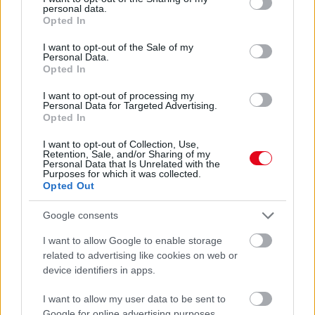
personal data.
grant or deny consent to Google and its third-party tags to
Opted In
use your data for below specified purposes in below Google
24 ÓRA TOVÁBBI HÍREI
consent section.
I want to opt-out of the Sale of my
Personal Data.
24 óra
Opted In
I want to opt-out of processing my
Personal Data for Targeted Advertising.
Opted In
I want to opt-out of Collection, Use,
Retention, Sale, and/or Sharing of my
Personal Data that Is Unrelated with the
Purposes for which it was collected.
Opted Out
Google consents
I want to allow Google to enable storage
related to advertising like cookies on web or
device identifiers in apps.
A takarítószakértők szerint ezt a dolgot soha ne tedd
a mosogatógépbe
I want to allow my user data to be sent to
Google for online advertising purposes.