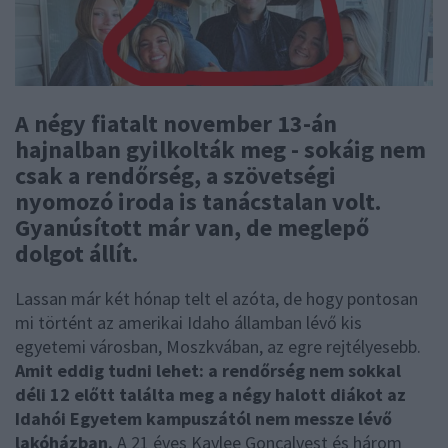
A négy fiatalt november 13-án
hajnalban gyilkolták meg - sokáig nem
csak a rendőrség, a szövetségi
nyomozó iroda is tanácstalan volt.
Gyanúsított már van, de meglepő
dolgot állít.
Lassan már két hónap telt el azóta, de hogy pontosan
mi történt az amerikai Idaho államban lévő kis
egyetemi városban, Moszkvában, az egre rejtélyesebb.
Amit eddig tudni lehet: a rendőrség nem sokkal
déli 12 előtt találta meg a négy halott diákot az
Idahói Egyetem kampuszától nem messze lévő
lakóházban.
A 21 éves Kaylee Goncalvest és három