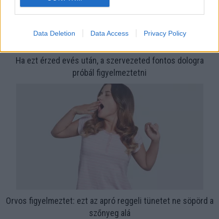
Data Deletion
Data Access
Privacy Policy
Ha ezt érzed evés után, a szervezeted fontos dologra
próbál figyelmeztetni
Orvos figyelmeztet: ezt az apró reggeli tünetet ne söpörd a
szőnyeg alá