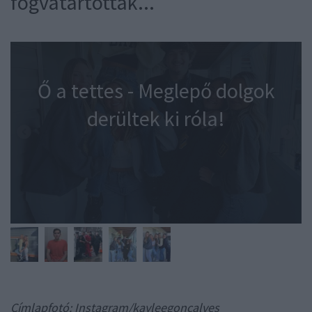
fogvatartották...
Ő a tettes - Meglepő dolgok
derültek ki róla!
Címlapfotó: Instagram/kayleegoncalves