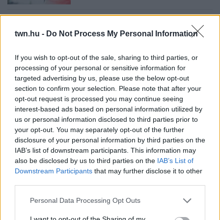
08. 06.
ORVOS FIGYELMEZTET: EZT
AZ APRÓ REGGELI TÜNETET NE
twn.hu -
Do Not Process My Personal Information
SÖPÖRD A SZŐNYEG ALÁ
Fontos!
If you wish to opt-out of the sale, sharing to third parties, or
processing of your personal or sensitive information for
targeted advertising by us, please use the below opt-out
08. 05.
EZÉRT PÁRÁSODIK BE ÁLLANDÓAN AZ ABLAK –
section to confirm your selection. Please note that after your
EGYSZERŰBB A MEGOLDÁS, MINT GONDOLNÁD
opt-out request is processed you may continue seeing
Villámgyors megoldás
interest-based ads based on personal information utilized by
us or personal information disclosed to third parties prior to
08. 04.
NEM ECETTEL ÉS NEM SZÓDABIKARBÓNÁVAL:
your opt-out. You may separately opt-out of the further
EZZEL LESZ ÚJRA CSILLOGÓ A VÍZKÖVES CSAP
A legjobb trükk
disclosure of your personal information by third parties on the
IAB’s list of downstream participants. This information may
08. 03.
HA MINDIG EZT A MONDATOT HASZNÁLOD, AZ
also be disclosed by us to third parties on the
IAB’s List of
RENDKÍVÜL MAGAS ÉRZELMI INTELLIGENCIÁRA UTALHAT
Downstream Participants
that may further disclose it to other
Te szoktad?
third parties.
08. 02.
SOKAN ROSSZUL TÁROLJÁK A GYÓGYSZEREIKET –
Please note that this website/app uses one or more Google
Personal Data Processing Opt Outs
EMIATT CSÖKKENHET A HATÁSUK
services and may gather and store information including but
Érdemes odafigyelni rá
not limited to your visit or usage behaviour. You may click to
I want to opt-out of the Sharing of my