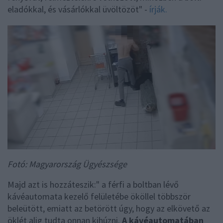
eladókkal, és vásárlókkal üvöltözöt" -
írják.
Fotó: Magyarország Ügyészsége
Majd azt is hozzáteszik:" a férfi a boltban lévő
kávéautomata kezelő felületébe ököllel többször
beleütött, emiatt az betörött úgy, hogy az elkövető az
öklét alig tudta onnan kihúzni.
A kávéautomatában