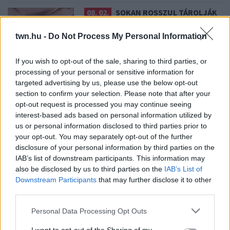
08. 02.
SOKAN ROSSZUL TÁROLJÁK
A GYÓGYSZEREIKET – EMIATT
CSÖKKENHET A HATÁSUK
twn.hu -
Do Not Process My Personal Information
Érdemes odafigyelni rá
If you wish to opt-out of the sale, sharing to third parties, or
processing of your personal or sensitive information for
08. 01.
EGYRE TÖBB FIATALNÁL JELENTKEZIK EZ A
targeted advertising by us, please use the below opt-out
VITAMINHIÁNY – ILYEN JELEKRE FIGYELJ
section to confirm your selection. Please note that after your
Erre figyelj!
opt-out request is processed you may continue seeing
interest-based ads based on personal information utilized by
07. 31.
NEM A CITROMSAV, AZ ECET VAGY A
us or personal information disclosed to third parties prior to
SZÓDABIKARBÓNA A LEGERŐSEBB: EZT HASZNÁLJÁK A
your opt-out. You may separately opt-out of the further
SZÁLLODÁKBAN A VÍZKŐ ELLEN
disclosure of your personal information by third parties on the
Ez a szer tényleg eltünteti a vízkövet
IAB’s list of downstream participants. This information may
07. 31.
HAGYD A SÓT: EGY CSIPET EBBŐL A FŐZŐVÍZBE,
also be disclosed by us to third parties on the
IAB’s List of
ÉS SOKKAL FINOMABB LESZ A FŐTT KRUMPLI
Downstream Participants
that may further disclose it to other
Titkos hozzávaló
third parties.
Please note that this website/app uses one or more Google
07. 31.
EZZEL LOCSOLD HETENTE EGYSZER: KÉTSZER
Personal Data Processing Opt Outs
ANNYI VIRÁGOT HOZ MAJD A MUSKÁTLI, HA EZT CSINÁLOD
services and may gather and store information including but