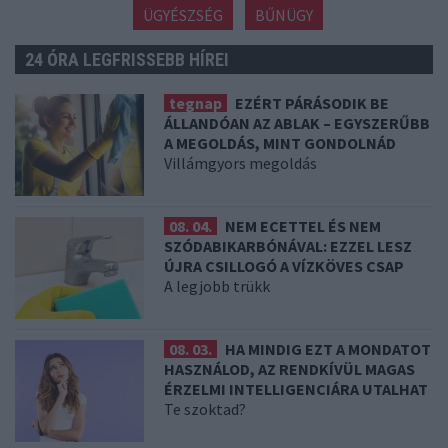
ÜGYÉSZSÉG
BŰNÜGY
24 ÓRA LEGFRISSEBB HÍREI
tegnap
EZÉRT PÁRÁSODIK BE
ÁLLANDÓAN AZ ABLAK – EGYSZERŰBB
A MEGOLDÁS, MINT GONDOLNÁD
Villámgyors megoldás
08. 04.
NEM ECETTEL ÉS NEM
SZÓDABIKARBÓNÁVAL: EZZEL LESZ
ÚJRA CSILLOGÓ A VÍZKÖVES CSAP
A legjobb trükk
08. 03.
HA MINDIG EZT A MONDATOT
HASZNÁLOD, AZ RENDKÍVÜL MAGAS
ÉRZELMI INTELLIGENCIÁRA UTALHAT
Te szoktad?