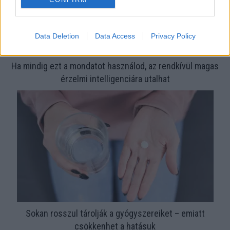
Data Deletion
Data Access
Privacy Policy
Ha mindig ezt a mondatot használod, az rendkívül magas
érzelmi intelligenciára utalhat
Sokan rosszul tárolják a gyógyszereiket – emiatt
csökkenhet a hatásuk