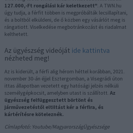
127.000,-Ft rongálási kár keletkezett"
. A TWN.hu
úgy tudja, a férfit többen is megpróbálták lecsillapítani,
és a boltból elküldeni, de ő közben egy vásárlót meg is
rángatiott. Viselkedése megbotránkozást és riadalmat
kelthetett.
Az ügyészség videóját
ide kattintva
nézheted meg!
Az is kiderült, a férfi alig hérom héttel korábban, 2021.
november 30-án éjjel Esztergomban, a Visegrádi úton
ittas állapotban vezetett egy hatósági jelzés nélküli
személygépkocsit, amelyben utast is szállított.
Az
ügyészség felfüggesztett börtönt és
járművezetéstől eltiltást kér a férfira, és
kártérítésre köteleznék.
Címlapfotó: Youtube/MagyarországÜgyészsége