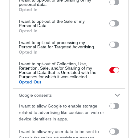
Ettől lesz a tiéd a leggyönyörűbb muskátli a környéken
not limited to your visit or usage behaviour. You may click to
I want to opt-out of the Sharing of my
personal data.
grant or deny consent to Google and its third-party tags to
Opted In
use your data for below specified purposes in below Google
24 ÓRA TOVÁBBI HÍREI
consent section.
I want to opt-out of the Sale of my
Personal Data.
24 óra
Opted In
I want to opt-out of processing my
Personal Data for Targeted Advertising.
Opted In
I want to opt-out of Collection, Use,
Retention, Sale, and/or Sharing of my
Personal Data that Is Unrelated with the
Purposes for which it was collected.
Opted Out
Google consents
I want to allow Google to enable storage
related to advertising like cookies on web or
device identifiers in apps.
Ezért párásodik be állandóan az ablak – egyszerűbb a
megoldás, mint gondolnád
I want to allow my user data to be sent to