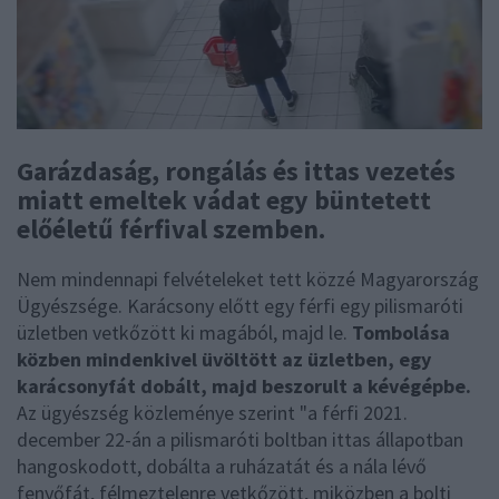
Garázdaság, rongálás és ittas vezetés
miatt emeltek vádat egy büntetett
előéletű férfival szemben.
Nem mindennapi felvételeket tett közzé Magyarország
Ügyészsége. Karácsony előtt egy férfi egy pilismaróti
üzletben vetkőzött ki magából, majd le.
Tombolása
közben mindenkivel üvöltött az üzletben, egy
karácsonyfát dobált, majd beszorult a kévégépbe.
Az ügyészség közleménye szerint "a férfi 2021.
december 22-án a pilismaróti boltban ittas állapotban
hangoskodott, dobálta a ruházatát és a nála lévő
fenyőfát, félmeztelenre vetkőzött, miközben a bolti