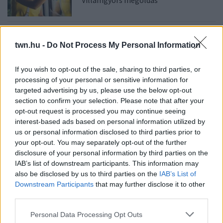
08. 04.
NEM ECETTEL ÉS NEM
SZÓDABIKARBÓNÁVAL: EZZEL LESZ
twn.hu -
Do Not Process My Personal Information
ÚJRA CSILLOGÓ A VÍZKÖVES CSAP
A legjobb trükk
If you wish to opt-out of the sale, sharing to third parties, or
processing of your personal or sensitive information for
targeted advertising by us, please use the below opt-out
08. 03.
HA MINDIG EZT A MONDATOT HASZNÁLOD, AZ
section to confirm your selection. Please note that after your
RENDKÍVÜL MAGAS ÉRZELMI INTELLIGENCIÁRA UTALHAT
opt-out request is processed you may continue seeing
Te szoktad?
interest-based ads based on personal information utilized by
us or personal information disclosed to third parties prior to
08. 02.
SOKAN ROSSZUL TÁROLJÁK A GYÓGYSZEREIKET –
your opt-out. You may separately opt-out of the further
EMIATT CSÖKKENHET A HATÁSUK
disclosure of your personal information by third parties on the
Érdemes odafigyelni rá
IAB’s list of downstream participants. This information may
08. 01.
EGYRE TÖBB FIATALNÁL JELENTKEZIK EZ A
also be disclosed by us to third parties on the
IAB’s List of
VITAMINHIÁNY – ILYEN JELEKRE FIGYELJ
Downstream Participants
that may further disclose it to other
Erre figyelj!
third parties.
07. 31.
NEM A CITROMSAV, AZ ECET VAGY A
Please note that this website/app uses one or more Google
Personal Data Processing Opt Outs
SZÓDABIKARBÓNA A LEGERŐSEBB: EZT HASZNÁLJÁK A
services and may gather and store information including but