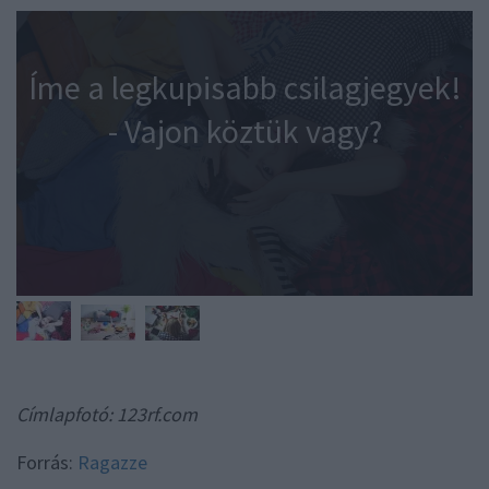
Íme a legkupisabb csilagjegyek!
- Vajon köztük vagy?
Címlapfotó: 123rf.com
Forrás:
Ragazze