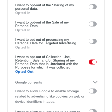
SZÁLLODÁKBAN A VÍZKŐ ELLEN
not limited to your visit or usage behaviour. You may click to
I want to opt-out of the Sharing of my
personal data.
Ez a szer tényleg eltünteti a vízkövet
grant or deny consent to Google and its third-party tags to
Opted In
use your data for below specified purposes in below Google
consent section.
24 ÓRA TOVÁBBI HÍREI
I want to opt-out of the Sale of my
Personal Data.
Opted In
24 óra
I want to opt-out of processing my
Personal Data for Targeted Advertising.
Opted In
I want to opt-out of Collection, Use,
Retention, Sale, and/or Sharing of my
Personal Data that Is Unrelated with the
Purposes for which it was collected.
Opted Out
Google consents
I want to allow Google to enable storage
related to advertising like cookies on web or
device identifiers in apps.
Ha ezt érzed evés után, a szervezeted fontos dologra
I want to allow my user data to be sent to