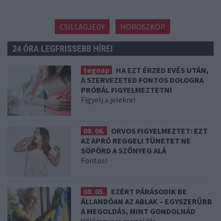
CSILLAGJEGY
HOROSZKÓP
24 ÓRA LEGFRISSEBB HÍREI
tegnap
HA EZT ÉRZED EVÉS UTÁN,
A SZERVEZETED FONTOS DOLOGRA
PRÓBÁL FIGYELMEZTETNI
Figyelj a jelekre!
08. 06.
ORVOS FIGYELMEZTET: EZT
AZ APRÓ REGGELI TÜNETET NE
SÖPÖRD A SZŐNYEG ALÁ
Fontos!
08. 05.
EZÉRT PÁRÁSODIK BE
ÁLLANDÓAN AZ ABLAK – EGYSZERŰBB
A MEGOLDÁS, MINT GONDOLNÁD
Villámgyors megoldás