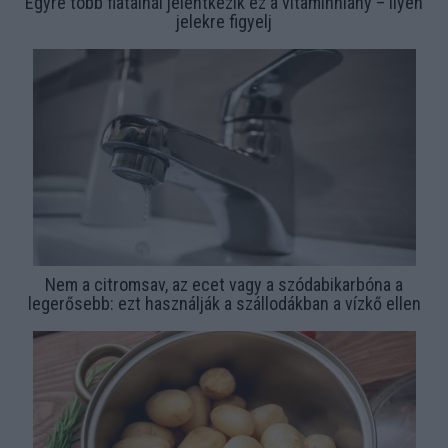
Egyre több fiatalnál jelentkezik ez a vitaminhiány – ilyen
jelekre figyelj
Nem a citromsav, az ecet vagy a szódabikarbóna a
legerősebb: ezt használják a szállodákban a vízkő ellen