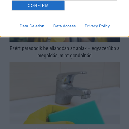
CONFIRM
Data Deletion
Data Access
Privacy Policy
Ezért párásodik be állandóan az ablak – egyszerűbb a
megoldás, mint gondolnád