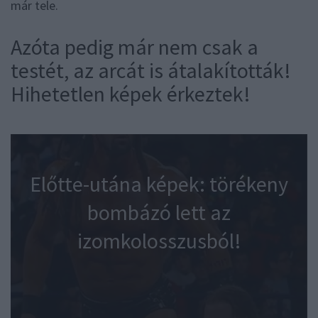
már tele.
Azóta pedig már nem csak a
testét, az arcát is átalakították!
Hihetetlen képek érkeztek!
Előtte-utána képek: törékeny
bombázó lett az
izomkolosszusból!