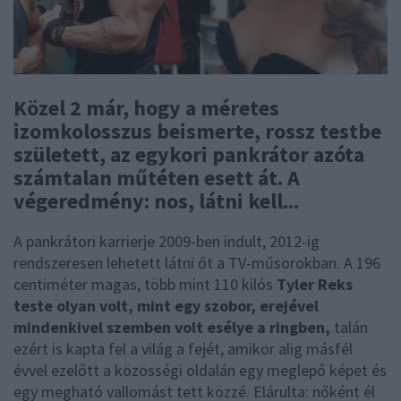
Közel 2 már, hogy a méretes
izomkolosszus beismerte, rossz testbe
született, az egykori pankrátor azóta
számtalan műtéten esett át. A
végeredmény: nos, látni kell...
A pankrátori karrierje 2009-ben indult, 2012-ig
rendszeresen lehetett látni őt a TV-műsorokban. A 196
centiméter magas, több mint 110 kilós
Tyler Reks
teste olyan volt, mint egy szobor, erejével
mindenkivel szemben volt esélye a ringben,
talán
ezért is kapta fel a világ a fejét, amikor alig másfél
évvel ezelőtt a közösségi oldalán egy meglepő képet és
egy megható vallomást tett közzé. Elárulta: nőként él