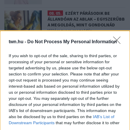
08. 05.
EZÉRT PÁRÁSODIK BE
ÁLLANDÓAN AZ ABLAK – EGYSZERŰBB
A MEGOLDÁS, MINT GONDOLNÁD
Villámgyors megoldás
twn.hu -
Do Not Process My Personal Information
08. 04.
NEM ECETTEL ÉS NEM
SZÓDABIKARBÓNÁVAL: EZZEL LESZ
If you wish to opt-out of the sale, sharing to third parties, or
ÚJRA CSILLOGÓ A VÍZKÖVES CSAP
processing of your personal or sensitive information for
A legjobb trükk
targeted advertising by us, please use the below opt-out
section to confirm your selection. Please note that after your
opt-out request is processed you may continue seeing
08. 03.
HA MINDIG EZT A MONDATOT HASZNÁLOD, AZ
interest-based ads based on personal information utilized by
RENDKÍVÜL MAGAS ÉRZELMI INTELLIGENCIÁRA UTALHAT
us or personal information disclosed to third parties prior to
Te szoktad?
your opt-out. You may separately opt-out of the further
disclosure of your personal information by third parties on the
08. 02.
SOKAN ROSSZUL TÁROLJÁK A GYÓGYSZEREIKET –
IAB’s list of downstream participants. This information may
EMIATT CSÖKKENHET A HATÁSUK
also be disclosed by us to third parties on the
IAB’s List of
Érdemes odafigyelni rá
Downstream Participants
that may further disclose it to other
third parties.