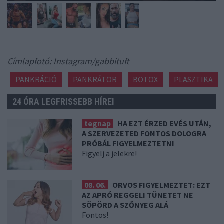
Címlapfotó: Instagram/gabbituft
PANKRÁCIÓ
PANKRÁTOR
BOTOX
PLASZTIKA
24 ÓRA LEGFRISSEBB HÍREI
tegnap
HA EZT ÉRZED EVÉS UTÁN,
A SZERVEZETED FONTOS DOLOGRA
PRÓBÁL FIGYELMEZTETNI
Figyelj a jelekre!
08. 06.
ORVOS FIGYELMEZTET: EZT
AZ APRÓ REGGELI TÜNETET NE
SÖPÖRD A SZŐNYEG ALÁ
Fontos!