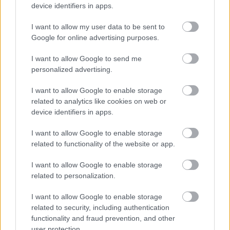
device identifiers in apps.
I want to allow my user data to be sent to
Google for online advertising purposes.
Ha ezt érzed evés után, a szervezeted fontos dologra
I want to allow Google to send me
próbál figyelmeztetni
personalized advertising.
I want to allow Google to enable storage
related to analytics like cookies on web or
device identifiers in apps.
I want to allow Google to enable storage
related to functionality of the website or app.
I want to allow Google to enable storage
related to personalization.
I want to allow Google to enable storage
Orvos figyelmeztet: ezt az apró reggeli tünetet ne
related to security, including authentication
söpörd a szőnyeg alá
functionality and fraud prevention, and other
user protection.