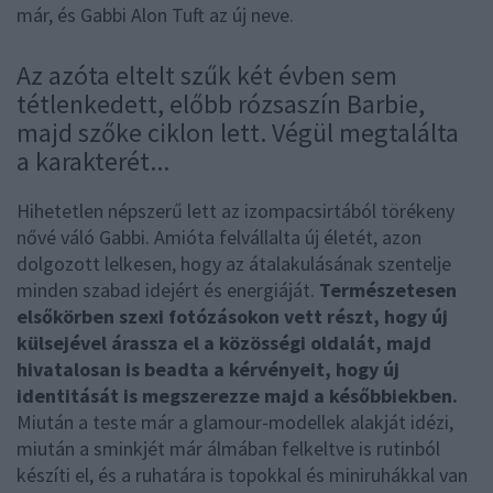
már, és Gabbi Alon Tuft az új neve.
Az azóta eltelt szűk két évben sem
tétlenkedett, előbb rózsaszín Barbie,
majd szőke ciklon lett. Végül megtalálta
a karakterét...
Hihetetlen népszerű lett az izompacsirtából törékeny
nővé váló Gabbi. Amióta felvállalta új életét, azon
dolgozott lelkesen, hogy az átalakulásának szentelje
minden szabad idejért és energiáját.
Természetesen
elsőkörben szexi fotózásokon vett részt, hogy új
külsejével árassza el a közösségi oldalát, majd
hivatalosan is beadta a kérvényeit, hogy új
identitását is megszerezze majd a későbbiekben.
Miután a teste már a glamour-modellek alakját idézi,
miután a sminkjét már álmában felkeltve is rutinból
készíti el, és a ruhatára is topokkal és miniruhákkal van