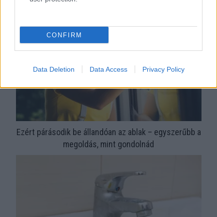
CONFIRM
Data Deletion
Data Access
Privacy Policy
Ezért párásodik be állandóan az ablak – egyszerűbb a
megoldás, mint gondolnád