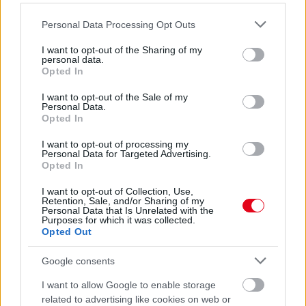
08. 01.
EGYRE TÖBB FIATALNÁL JELENTKEZIK EZ A
VITAMINHIÁNY – ILYEN JELEKRE FIGYELJ
Please note that this website/app uses one or more Google
Personal Data Processing Opt Outs
Erre figyelj!
services and may gather and store information including but
not limited to your visit or usage behaviour. You may click to
I want to opt-out of the Sharing of my
07. 31.
NEM A CITROMSAV, AZ ECET VAGY A
personal data.
grant or deny consent to Google and its third-party tags to
SZÓDABIKARBÓNA A LEGERŐSEBB: EZT HASZNÁLJÁK A
Opted In
use your data for below specified purposes in below Google
SZÁLLODÁKBAN A VÍZKŐ ELLEN
consent section.
I want to opt-out of the Sale of my
Ez a szer tényleg eltünteti a vízkövet
Personal Data.
Opted In
24 ÓRA TOVÁBBI HÍREI
I want to opt-out of processing my
Personal Data for Targeted Advertising.
24 óra
Opted In
I want to opt-out of Collection, Use,
Retention, Sale, and/or Sharing of my
Personal Data that Is Unrelated with the
Purposes for which it was collected.
Opted Out
Google consents
I want to allow Google to enable storage
related to advertising like cookies on web or