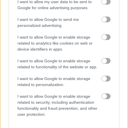
Orvos figyelmeztet: ezt az apró reggeli tünetet ne
I want to allow my user data to be sent to
Google for online advertising purposes.
söpörd a szőnyeg alá
I want to allow Google to send me
personalized advertising.
I want to allow Google to enable storage
related to analytics like cookies on web or
device identifiers in apps.
I want to allow Google to enable storage
related to functionality of the website or app.
I want to allow Google to enable storage
related to personalization.
Ezért párásodik be állandóan az ablak – egyszerűbb a
megoldás, mint gondolnád
I want to allow Google to enable storage
related to security, including authentication
functionality and fraud prevention, and other
user protection.