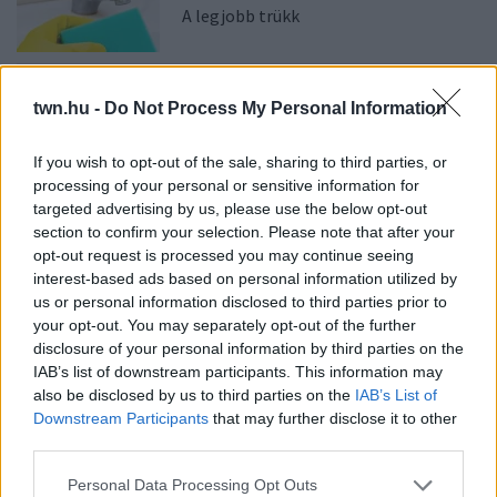
A legjobb trükk
08. 03.
HA MINDIG EZT A MONDATOT
HASZNÁLOD, AZ RENDKÍVÜL MAGAS
twn.hu -
Do Not Process My Personal Information
ÉRZELMI INTELLIGENCIÁRA UTALHAT
Te szoktad?
If you wish to opt-out of the sale, sharing to third parties, or
processing of your personal or sensitive information for
targeted advertising by us, please use the below opt-out
08. 02.
SOKAN ROSSZUL TÁROLJÁK A GYÓGYSZEREIKET –
section to confirm your selection. Please note that after your
EMIATT CSÖKKENHET A HATÁSUK
opt-out request is processed you may continue seeing
Érdemes odafigyelni rá
interest-based ads based on personal information utilized by
us or personal information disclosed to third parties prior to
08. 01.
EGYRE TÖBB FIATALNÁL JELENTKEZIK EZ A
your opt-out. You may separately opt-out of the further
VITAMINHIÁNY – ILYEN JELEKRE FIGYELJ
disclosure of your personal information by third parties on the
Erre figyelj!
IAB’s list of downstream participants. This information may
also be disclosed by us to third parties on the
IAB’s List of
07. 31.
NEM A CITROMSAV, AZ ECET VAGY A
Downstream Participants
that may further disclose it to other
SZÓDABIKARBÓNA A LEGERŐSEBB: EZT HASZNÁLJÁK A
third parties.
SZÁLLODÁKBAN A VÍZKŐ ELLEN
Ez a szer tényleg eltünteti a vízkövet
Please note that this website/app uses one or more Google
Personal Data Processing Opt Outs