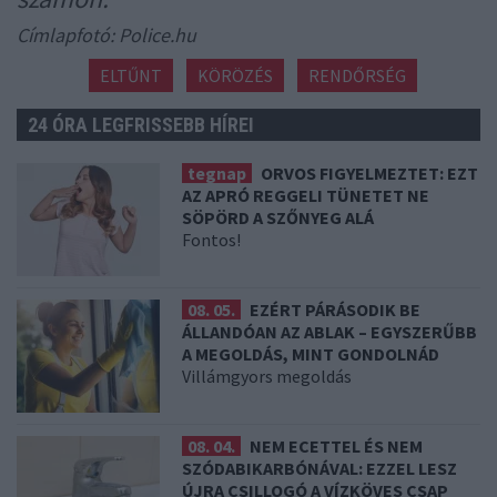
Címlapfotó: Police.hu
ELTŰNT
KÖRÖZÉS
RENDŐRSÉG
24 ÓRA LEGFRISSEBB HÍREI
tegnap
ORVOS FIGYELMEZTET: EZT
AZ APRÓ REGGELI TÜNETET NE
SÖPÖRD A SZŐNYEG ALÁ
Fontos!
08. 05.
EZÉRT PÁRÁSODIK BE
ÁLLANDÓAN AZ ABLAK – EGYSZERŰBB
A MEGOLDÁS, MINT GONDOLNÁD
Villámgyors megoldás
08. 04.
NEM ECETTEL ÉS NEM
SZÓDABIKARBÓNÁVAL: EZZEL LESZ
ÚJRA CSILLOGÓ A VÍZKÖVES CSAP