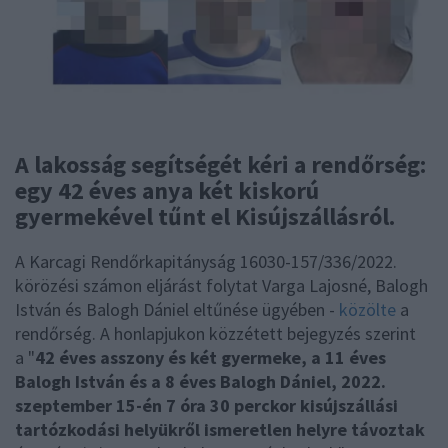
A lakosság segítségét kéri a rendőrség:
egy 42 éves anya két kiskorú
gyermekével tűnt el Kisújszállásról.
A Karcagi Rendőrkapitányság 16030-157/336/2022.
körözési számon eljárást folytat Varga Lajosné, Balogh
István és Balogh Dániel eltűnése ügyében -
közölte
a
rendőrség. A honlapjukon közzétett bejegyzés szerint
a "
42 éves asszony és két gyermeke, a 11 éves
Balogh István és a 8 éves Balogh Dániel, 2022.
szeptember 15-én 7 óra 30 perckor kisújszállási
tartózkodási helyükről ismeretlen helyre távoztak