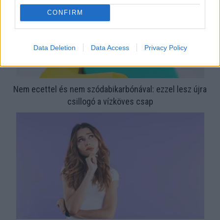
CONFIRM
Data Deletion
Data Access
Privacy Policy
Nem ecettel és nem szódabikarbónával: ezzel lesz újra
csillogó a vízköves csap