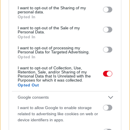
services and may gather and store information including but
07. 31.
HAGYD A SÓT: EGY CSIPET EBBŐL A FŐZŐVÍZBE,
not limited to your visit or usage behaviour. You may click to
I want to opt-out of the Sharing of my
ÉS SOKKAL FINOMABB LESZ A FŐTT KRUMPLI
personal data.
grant or deny consent to Google and its third-party tags to
Titkos hozzávaló
Opted In
use your data for below specified purposes in below Google
consent section.
I want to opt-out of the Sale of my
24 ÓRA TOVÁBBI HÍREI
Personal Data.
Opted In
24 óra
I want to opt-out of processing my
Personal Data for Targeted Advertising.
Opted In
I want to opt-out of Collection, Use,
Retention, Sale, and/or Sharing of my
Personal Data that Is Unrelated with the
Purposes for which it was collected.
Opted Out
Google consents
I want to allow Google to enable storage
related to advertising like cookies on web or
device identifiers in apps.