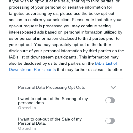
08. 02.
SOKAN ROSSZUL TÁROLJÁK A GYÓGYSZEREIKET –
If you wish to opt-out of the sale, sharing to third parties, or
EMIATT CSÖKKENHET A HATÁSUK
processing of your personal or sensitive information for
Érdemes odafigyelni rá
targeted advertising by us, please use the below opt-out
section to confirm your selection. Please note that after your
08. 01.
EGYRE TÖBB FIATALNÁL JELENTKEZIK EZ A
opt-out request is processed you may continue seeing
VITAMINHIÁNY – ILYEN JELEKRE FIGYELJ
interest-based ads based on personal information utilized by
Erre figyelj!
us or personal information disclosed to third parties prior to
your opt-out. You may separately opt-out of the further
07. 31.
NEM A CITROMSAV, AZ ECET VAGY A
disclosure of your personal information by third parties on the
SZÓDABIKARBÓNA A LEGERŐSEBB: EZT HASZNÁLJÁK A
IAB’s list of downstream participants. This information may
SZÁLLODÁKBAN A VÍZKŐ ELLEN
also be disclosed by us to third parties on the
IAB’s List of
Ez a szer tényleg eltünteti a vízkövet
Downstream Participants
that may further disclose it to other
third parties.
24 ÓRA TOVÁBBI HÍREI
Please note that this website/app uses one or more Google
Personal Data Processing Opt Outs
24 óra
services and may gather and store information including but
not limited to your visit or usage behaviour. You may click to
I want to opt-out of the Sharing of my
personal data.
grant or deny consent to Google and its third-party tags to
Opted In
use your data for below specified purposes in below Google
consent section.
I want to opt-out of the Sale of my
Personal Data.
Opted In