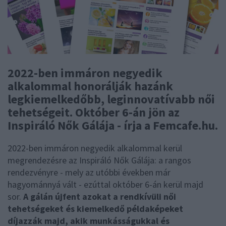
2022-ben immáron negyedik
alkalommal honorálják hazánk
legkiemelkedőbb, leginnovatívabb női
tehetségeit. Október 6-án jön az
Inspiráló Nők Gálája - írja a Femcafe.hu.
2022-ben immáron negyedik alkalommal kerül
megrendezésre az Inspiráló Nők Gálája: a rangos
rendezvényre - mely az utóbbi években már
hagyománnyá vált - ezúttal október 6-án kerül majd
sor.
A gálán újfent azokat a rendkívüli női
tehetségeket és kiemelkedő példaképeket
díjazzák majd, akik munkásságukkal és