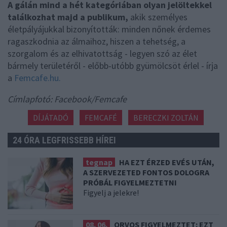
A gálán mind a hét kategóriában olyan jelöltekkel
találkozhat majd a publikum,
akik személyes
életpályájukkal bizonyították: minden nőnek érdemes
ragaszkodnia az álmaihoz, hiszen a tehetség, a
szorgalom és az elhivatottság - legyen szó az élet
bármely területéről - előbb-utóbb gyümölcsöt érlel - írja
a
Femcafe.hu.
Címlapfotó: Facebook/Femcafe
DÍJÁTADÓ
FEMCAFÉ
BERECZKI ZOLTÁN
24 ÓRA LEGFRISSEBB HÍREI
tegnap
HA EZT ÉRZED EVÉS UTÁN,
A SZERVEZETED FONTOS DOLOGRA
PRÓBÁL FIGYELMEZTETNI
Figyelj a jelekre!
08. 06.
ORVOS FIGYELMEZTET: EZT