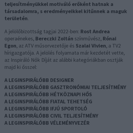
teljesítményükkel motiváló erőként hatnak a
társadalomra, s eredményeikkel kitűnnek a maguk
területén
.
A jelölőbizottság tagjai 2022-ben:
Rost Andrea
operaénekes,
Bereczki Zoltán
színművész,
Rónai
Egon
, az ATV műsorvezetője és
Szalai Vivien
, a TV2
hírigazgatója. A jelölés folyamata már kezdetét vette,
az Inspiráló Nők Díját az alábbi kategóriákban osztják
majd ki ősszel:
A LEGINSPIRÁLÓBB DESIGNER
A LEGINSPIRÁLÓBB GASZTRONÓMIAI TELJESÍTMÉNY
A LEGINSPIRÁLÓBB HÉTKÖZNAPI HŐS
A LEGINSPIRÁLÓBB FIATAL TEHETSÉG
A LEGINSPIRÁLÓBB IFJÚ SPORTOLÓ
A LEGINSPIRÁLÓBB CIVIL TELJESÍTMÉNY
A LEGINSPIRÁLÓBB VÉLEMÉNYVEZÉR