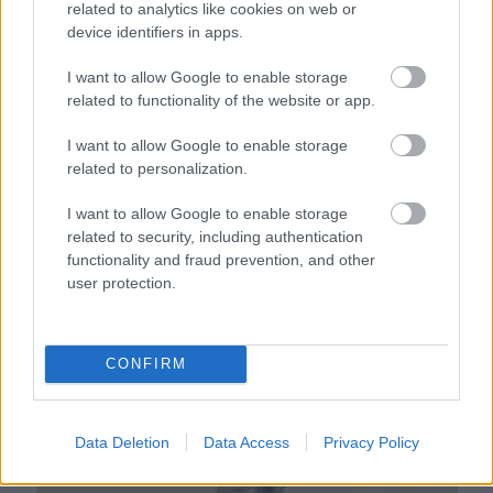
related to analytics like cookies on web or
Orvos figyelmeztet: ezt az apró reggeli tünetet ne
device identifiers in apps.
söpörd a szőnyeg alá
I want to allow Google to enable storage
related to functionality of the website or app.
I want to allow Google to enable storage
related to personalization.
I want to allow Google to enable storage
related to security, including authentication
functionality and fraud prevention, and other
user protection.
CONFIRM
Ezért párásodik be állandóan az ablak – egyszerűbb a
megoldás, mint gondolnád
Data Deletion
Data Access
Privacy Policy