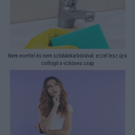
Nem ecettel és nem szódabikarbónával: ezzel lesz újra
csillogó a vízköves csap