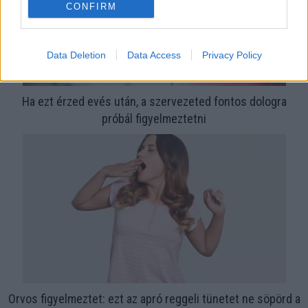
CONFIRM
Data Deletion
Data Access
Privacy Policy
Ha ezt érzed evés után, a szervezeted fontos dologra
próbál figyelmeztetni
Orvos figyelmeztet: ezt az apró reggeli tünetet ne söpörd a