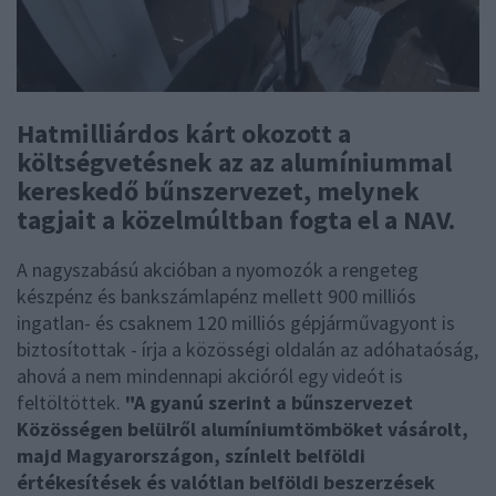
Hatmilliárdos kárt okozott a
költségvetésnek az az alumíniummal
kereskedő bűnszervezet, melynek
tagjait a közelmúltban fogta el a NAV.
A nagyszabású akcióban a nyomozók a rengeteg
készpénz és bankszámlapénz mellett 900 milliós
ingatlan- és csaknem 120 milliós gépjárművagyont is
biztosítottak - írja a közösségi oldalán az adóhataóság,
ahová a nem mindennapi akcióról egy videót is
feltöltöttek.
"A gyanú szerint a bűnszervezet
Közösségen belülről alumíniumtömböket vásárolt,
majd Magyarországon, színlelt belföldi
értékesítések és valótlan belföldi beszerzések