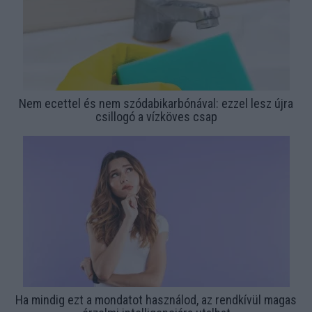
Nem ecettel és nem szódabikarbónával: ezzel lesz újra
csillogó a vízköves csap
Ha mindig ezt a mondatot használod, az rendkívül magas