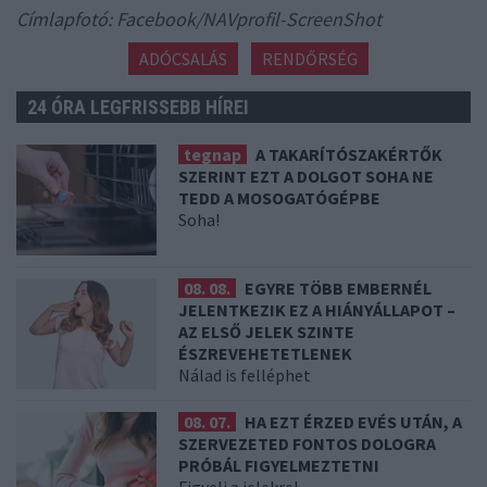
Címlapfotó: Facebook/NAVprofil-ScreenShot
ADÓCSALÁS
RENDŐRSÉG
24 ÓRA LEGFRISSEBB HÍREI
tegnap
A TAKARÍTÓSZAKÉRTŐK
SZERINT EZT A DOLGOT SOHA NE
TEDD A MOSOGATÓGÉPBE
Soha!
08. 08.
EGYRE TÖBB EMBERNÉL
JELENTKEZIK EZ A HIÁNYÁLLAPOT –
AZ ELSŐ JELEK SZINTE
ÉSZREVEHETETLENEK
Nálad is felléphet
08. 07.
HA EZT ÉRZED EVÉS UTÁN, A
SZERVEZETED FONTOS DOLOGRA
PRÓBÁL FIGYELMEZTETNI