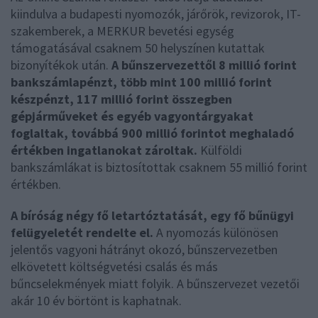
kiindulva a budapesti nyomozók, járőrök, revizorok, IT-
szakemberek, a MERKUR bevetési egység
támogatásával csaknem 50 helyszínen kutattak
bizonyítékok után.
A bűnszervezettől 8 millió forint
bankszámlapénzt, több mint 100 millió forint
készpénzt, 117 millió forint összegben
gépjárműveket és egyéb vagyontárgyakat
foglaltak, továbbá 900 millió forintot meghaladó
értékben ingatlanokat zároltak.
Külföldi
bankszámlákat is biztosítottak csaknem 55 millió forint
értékben.
A bíróság négy fő letartóztatását, egy fő bűnügyi
felügyeletét rendelte el.
A nyomozás különösen
jelentős vagyoni hátrányt okozó, bűnszervezetben
elkövetett költségvetési csalás és más
bűncselekmények miatt folyik. A bűnszervezet vezetői
akár 10 év börtönt is kaphatnak.