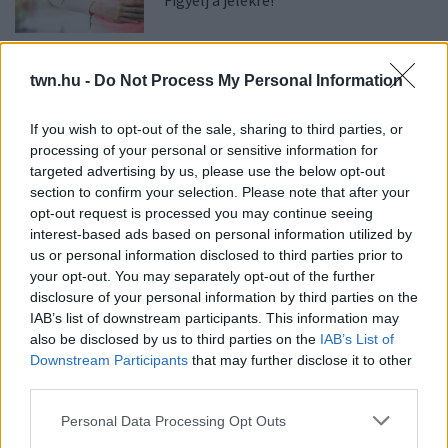
Figyelj a jelekre!
08. 06.
ORVOS FIGYELMEZTET: EZT
twn.hu -
Do Not Process My Personal Information
AZ APRÓ REGGELI TÜNETET NE
SÖPÖRD A SZŐNYEG ALÁ
Fontos!
If you wish to opt-out of the sale, sharing to third parties, or
processing of your personal or sensitive information for
targeted advertising by us, please use the below opt-out
08. 05.
EZÉRT PÁRÁSODIK BE ÁLLANDÓAN AZ ABLAK –
section to confirm your selection. Please note that after your
EGYSZERŰBB A MEGOLDÁS, MINT GONDOLNÁD
opt-out request is processed you may continue seeing
Villámgyors megoldás
interest-based ads based on personal information utilized by
us or personal information disclosed to third parties prior to
08. 04.
NEM ECETTEL ÉS NEM SZÓDABIKARBÓNÁVAL:
your opt-out. You may separately opt-out of the further
EZZEL LESZ ÚJRA CSILLOGÓ A VÍZKÖVES CSAP
disclosure of your personal information by third parties on the
A legjobb trükk
IAB’s list of downstream participants. This information may
also be disclosed by us to third parties on the
IAB’s List of
08. 03.
HA MINDIG EZT A MONDATOT HASZNÁLOD, AZ
Downstream Participants
that may further disclose it to other
RENDKÍVÜL MAGAS ÉRZELMI INTELLIGENCIÁRA UTALHAT
third parties.
Te szoktad?
Please note that this website/app uses one or more Google
Personal Data Processing Opt Outs
08. 02.
SOKAN ROSSZUL TÁROLJÁK A GYÓGYSZEREIKET –
services and may gather and store information including but