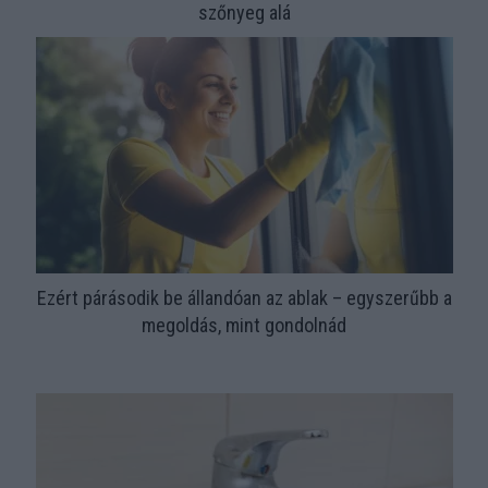
szőnyeg alá
Ezért párásodik be állandóan az ablak – egyszerűbb a
megoldás, mint gondolnád