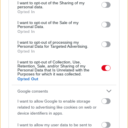
EMIATT CSÖKKENHET A HATÁSUK
not limited to your visit or usage behaviour. You may click to
I want to opt-out of the Sharing of my
Érdemes odafigyelni rá
personal data.
grant or deny consent to Google and its third-party tags to
Opted In
use your data for below specified purposes in below Google
24 ÓRA TOVÁBBI HÍREI
consent section.
I want to opt-out of the Sale of my
Personal Data.
Opted In
24 óra
I want to opt-out of processing my
Personal Data for Targeted Advertising.
Opted In
I want to opt-out of Collection, Use,
Retention, Sale, and/or Sharing of my
Personal Data that Is Unrelated with the
Purposes for which it was collected.
Opted Out
Google consents
I want to allow Google to enable storage
related to advertising like cookies on web or
device identifiers in apps.
A takarítószakértők szerint ezt a dolgot soha ne tedd
I want to allow my user data to be sent to
a mosogatógépbe