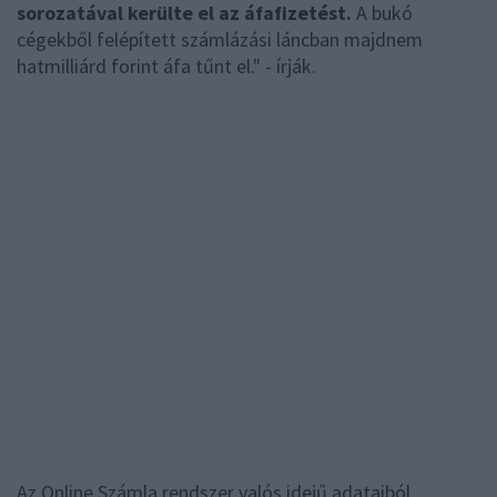
sorozatával kerülte el az áfafizetést.
A bukó
cégekből felépített számlázási láncban majdnem
hatmilliárd forint áfa tűnt el." - írják.
Az Online Számla rendszer valós idejű adataiból