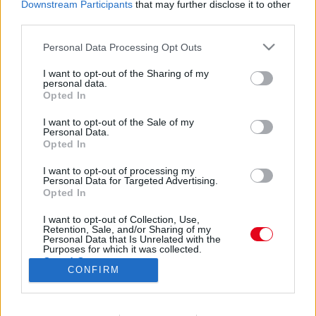
Downstream Participants
that may further disclose it to other
third parties.
Please note that this website/app uses one or more Google
Personal Data Processing Opt Outs
services and may gather and store information including but
not limited to your visit or usage behaviour. You may click to
I want to opt-out of the Sharing of my
personal data.
grant or deny consent to Google and its third-party tags to
Opted In
use your data for below specified purposes in below Google
@scence_of_cinema által megosztott bejegyzés
consent section.
I want to opt-out of the Sale of my
Personal Data.
Opted In
Forrás:
Instagram
A lehetetlen - Egy ötfős család nyaralni indul Thaiföldre
I want to opt-out of processing my
karácsonykor, és kezdetben minden rendben megy,
Personal Data for Targeted Advertising.
Opted In
önfeledten ajándékozzák egymást, mand a
medencében úszkálnak. Azonban egy teljesen váratlan
I want to opt-out of Collection, Use,
pillanatban őrült cunami önti el a partot, és mindent
Retention, Sale, and/or Sharing of my
Personal Data that Is Unrelated with the
elpusztít, amit ér - látszólag. Egy csoda folytán
Purposes for which it was collected.
Opted Out
néhányan megmenekülnek, és próbálják megtalálni
CONFIRM
eltűnt rokonaikat a szörnyű katasztrófában. A
Google consents
történetet a 2004-es természeti csapás, és egy spanyol
túlélő család története inspirálta.