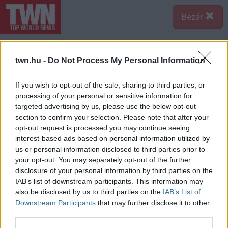
Bezár
twn.hu -
Do Not Process My Personal Information
If you wish to opt-out of the sale, sharing to third parties, or
processing of your personal or sensitive information for
targeted advertising by us, please use the below opt-out
section to confirm your selection. Please note that after your
opt-out request is processed you may continue seeing
interest-based ads based on personal information utilized by
us or personal information disclosed to third parties prior to
your opt-out. You may separately opt-out of the further
disclosure of your personal information by third parties on the
IAB’s list of downstream participants. This information may
also be disclosed by us to third parties on the
IAB’s List of
Forrás:
123rf.com
Downstream Participants
that may further disclose it to other
Mérleg - Meglepőnek tűnhet, de a Mérlegnél többet
third parties.
egyetlen csillagjegy sem latolgat az életében. Ő az, aki