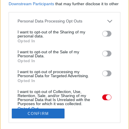
Downstream Participants
that may further disclose it to other
third parties.
Please note that this website/app uses one or more Google
Personal Data Processing Opt Outs
services and may gather and store information including but
not limited to your visit or usage behaviour. You may click to
I want to opt-out of the Sharing of my
personal data.
grant or deny consent to Google and its third-party tags to
Opted In
use your data for below specified purposes in below Google
Andrea Villányi (@freshandi) által megosztott bejegyzés
,
Szept 27., 2020, időpont: 7:38 (PDT időzóna szerint)
consent section.
I want to opt-out of the Sale of my
Personal Data.
Forrás:
Instagram
Opted In
Nem kellenek a szavak, férjecském - ilyen hastag-ekkel
I want to opt-out of processing my
tette közzé három hete ezt a képet Andi. "Janinak van
Personal Data for Targeted Advertising.
egy fia és egy lánya, akik mindig különlegesek voltak a
Opted In
számomra. Nagyon jó gyerekek. A 15 év itt is
I want to opt-out of Collection, Use,
megmutatkozik, a lányát ugyanis 2 éves kora óta
Retention, Sale, and/or Sharing of my
Personal Data that Is Unrelated with the
ismerem, volt, hogy én mentem érte az oviba, de olyan
Purposes for which it was collected.
is, hogy nálam aludt. Szóval ez egy egészen speciális
Opted Out
helyzet. Nem csak jött valaki idegen az életükbe,
CONFIRM
hanem én, a barátjuk vagyok ott az apukájuk mellett
Google consents
párként, aminek örülnek, ahogy én is. Pótmami lettem,