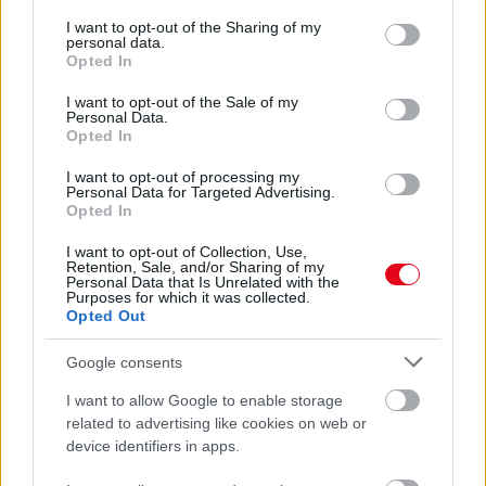
services and may gather and store information including but
Aggódnak a nagyszülők: egyre népszerűbb a SINK
not limited to your visit or usage behaviour. You may click to
I want to opt-out of the Sharing of my
életmód a fiatalok körében
personal data.
grant or deny consent to Google and its third-party tags to
Opted In
use your data for below specified purposes in below Google
consent section.
I want to opt-out of the Sale of my
Personal Data.
Opted In
I want to opt-out of processing my
Personal Data for Targeted Advertising.
Opted In
I want to opt-out of Collection, Use,
Retention, Sale, and/or Sharing of my
Personal Data that Is Unrelated with the
Purposes for which it was collected.
Opted Out
Minden nap tanul egy tesztre a nagyapa: az oka milliókat
érint meg - Videó
Google consents
I want to allow Google to enable storage
related to advertising like cookies on web or
device identifiers in apps.