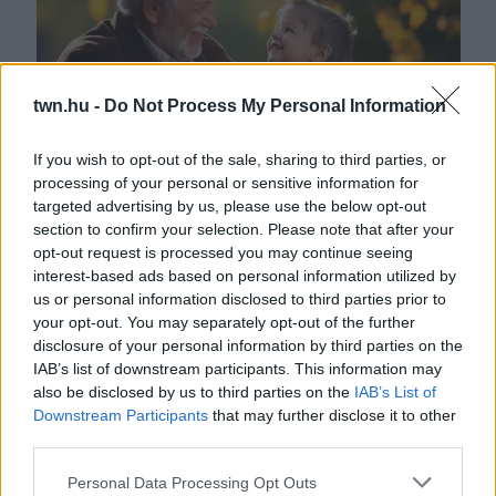
twn.hu -
Do Not Process My Personal Information
If you wish to opt-out of the sale, sharing to third parties, or
processing of your personal or sensitive information for
Aki gyakran hallotta ezt a 3 mondatot a nagypapájától,
targeted advertising by us, please use the below opt-out
szerencsés gyerekkora volt
section to confirm your selection. Please note that after your
opt-out request is processed you may continue seeing
interest-based ads based on personal information utilized by
us or personal information disclosed to third parties prior to
your opt-out. You may separately opt-out of the further
disclosure of your personal information by third parties on the
IAB’s list of downstream participants. This information may
also be disclosed by us to third parties on the
IAB’s List of
Downstream Participants
that may further disclose it to other
third parties.
Please note that this website/app uses one or more Google
Personal Data Processing Opt Outs