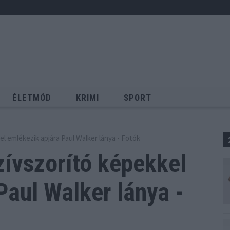
ÉLETMÓD
KRIMI
SPORT
Keresés
el emlékezik apjára Paul Walker lánya - Fotók
zívszorító képekkel
Paul Walker lánya -