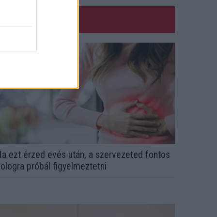
a ezt érzed evés után, a szervezeted fontos
ologra próbál figyelmeztetni