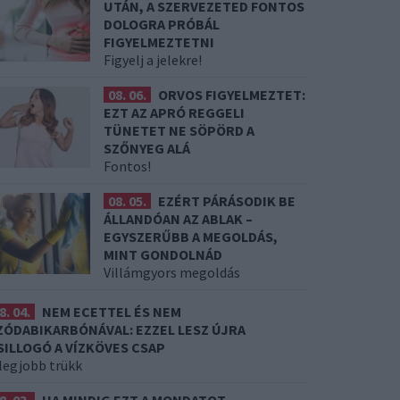
UTÁN, A SZERVEZETED FONTOS
DOLOGRA PRÓBÁL
FIGYELMEZTETNI
Figyelj a jelekre!
08. 06.
ORVOS FIGYELMEZTET:
EZT AZ APRÓ REGGELI
TÜNETET NE SÖPÖRD A
SZŐNYEG ALÁ
Fontos!
08. 05.
EZÉRT PÁRÁSODIK BE
ÁLLANDÓAN AZ ABLAK –
EGYSZERŰBB A MEGOLDÁS,
MINT GONDOLNÁD
Villámgyors megoldás
8. 04.
NEM ECETTEL ÉS NEM
ZÓDABIKARBÓNÁVAL: EZZEL LESZ ÚJRA
SILLOGÓ A VÍZKÖVES CSAP
 legjobb trükk