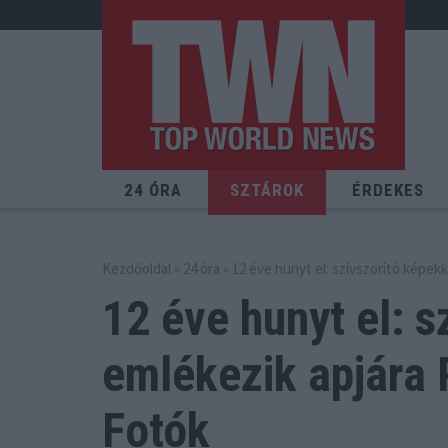
24 ÓRA
SZTÁROK
ÉRDEKES
Kezdőoldal
»
24 óra
» 12 éve hunyt el: szívszorító képekk
12 éve hunyt el: s
emlékezik
apjára 
Fotók