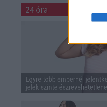
24 óra
Egyre több embernél jelentke
jelek szinte észrevehetetlen