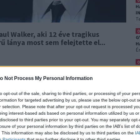
0
H
I
T
0
ul Walker, aki 12 éve tragikus
G
ű lánya most sem felejtette el...
H
É
0
A
meg egy tragikus autóbalesetben Santa Claritában,
Er
o Not Process My Personal Information
 Paul Walker ült, nagy sebességgel egy oszlopnak
erint sem alkohol, sem drog nem játszott
to opt-out of the sale, sharing to third parties, or processing of your per
 és az autó instabilitása volt.
Walker és barátja,
formation for targeted advertising by us, please use the below opt-out s
.
r selection. Please note that after your opt-out request is processed y
eing interest-based ads based on personal information utilized by us or
disclosed to third parties prior to your opt-out. You may separately opt-
losure of your personal information by third parties on the IAB’s list of
. This information may also be disclosed by us to third parties on the
IA
lltötte volna be, hihetetlen, hogy még mindig milyen
Participants
that may further disclose it to other third parties.