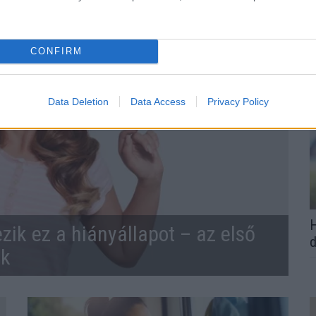
CONFIRM
Data Deletion
Data Access
Privacy Policy
H
zik ez a hiányállapot – az első
d
ek