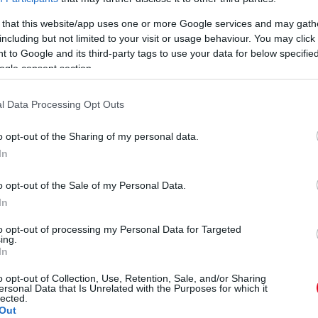
hogy végzetes autóbalesetet szenvedett.
A színész
 that this website/app uses one or more Google services and may gath
ően bukkan fel a hírek közt, Meadow-val ugyanis
including but not limited to your visit or usage behaviour. You may click 
 éves lány máig rendszeresen posztol az apjával
 to Google and its third-party tags to use your data for below specifi
etes napról sem feledkezett meg...
ogle consent section.
pekkel emlékezett meg az
l Data Processing Opt Outs
o opt-out of the Sharing of my personal data.
In
o opt-out of the Sale of my Personal Data.
In
to opt-out of processing my Personal Data for Targeted
ing.
ű nő lett Paul Walker
In
o opt-out of Collection, Use, Retention, Sale, and/or Sharing
rító képekkel emlékezik
ersonal Data that Is Unrelated with the Purposes for which it
lected.
Out