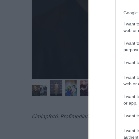
az
Google 
I want t
web or d
I want t
purpose
I want 
I want t
web or d
I want t
or app.
Címlapfotó: Profimedia/RedDot
I want t
PAUL WA
I want t
authenti