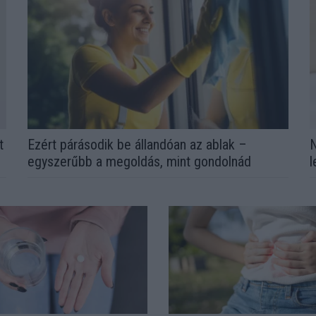
t
Ezért párásodik be állandóan az ablak –
N
egyszerűbb a megoldás, mint gondolnád
l