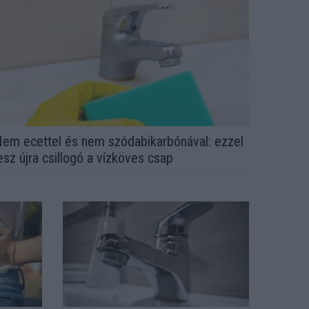
em ecettel és nem szódabikarbónával: ezzel
esz újra csillogó a vízköves csap