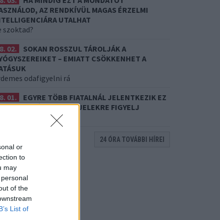
8. 03.
HA MINDIG EZT A MONDATOT
ASZNÁLOD, AZ RENDKÍVÜL MAGAS ÉRZELMI
NTELLIGENCIÁRA UTALHAT
e szoktad?
8. 02.
SOKAN ROSSZUL TÁROLJÁK A
YÓGYSZEREIKET – EMIATT CSÖKKENHET A
ATÁSUK
rdemes odafigyelni rá
8. 01.
EGYRE TÖBB FIATALNÁL JELENTKEZIK EZ
 VITAMINHIÁNY – ILYEN JELEKRE FIGYELJ
re figyelj!
24 ÓRA TOVÁBBI HÍREI
sonal or
ection to
ou may
 personal
out of the
 downstream
B’s List of