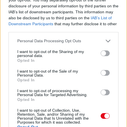
24 óra
disclosure of your personal information by third parties on the
IAB’s list of downstream participants. This information may
also be disclosed by us to third parties on the
IAB’s List of
Downstream Participants
that may further disclose it to other
third parties.
Please note that this website/app uses one or more Google
Personal Data Processing Opt Outs
services and may gather and store information including but
not limited to your visit or usage behaviour. You may click to
I want to opt-out of the Sharing of my
personal data.
grant or deny consent to Google and its third-party tags to
Opted In
use your data for below specified purposes in below Google
consent section.
I want to opt-out of the Sale of my
Personal Data.
Opted In
I want to opt-out of processing my
Ha ezt érzed evés után, a szervezeted fontos dologra
Personal Data for Targeted Advertising.
próbál figyelmeztetni
Opted In
I want to opt-out of Collection, Use,
Retention, Sale, and/or Sharing of my
Personal Data that Is Unrelated with the
Purposes for which it was collected.
Opted Out