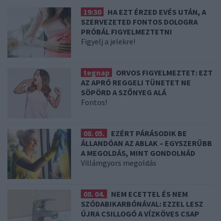
19:30
HA EZT ÉRZED EVÉS UTÁN, A
SZERVEZETED FONTOS DOLOGRA
PRÓBÁL FIGYELMEZTETNI
Figyelj a jelekre!
tegnap
ORVOS FIGYELMEZTET: EZT
AZ APRÓ REGGELI TÜNETET NE
SÖPÖRD A SZŐNYEG ALÁ
Fontos!
08. 05.
EZÉRT PÁRÁSODIK BE
ÁLLANDÓAN AZ ABLAK – EGYSZERŰBB
A MEGOLDÁS, MINT GONDOLNÁD
Villámgyors megoldás
08. 04.
NEM ECETTEL ÉS NEM
SZÓDABIKARBÓNÁVAL: EZZEL LESZ
ÚJRA CSILLOGÓ A VÍZKÖVES CSAP