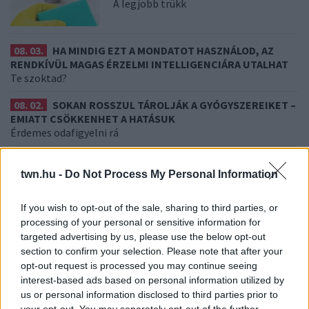
A legjobb trükk
08. 03.
HA MINDIG EZT A MONDATOT HASZNÁLOD, AZ
RENDKÍVÜL MAGAS ÉRZELMI INTELLIGENCIÁRA UTALHAT
Te szoktad?
08. 02.
SOKAN ROSSZUL TÁROLJÁK A GYÓGYSZEREIKET –
EMIATT CSÖKKENHET A HATÁSUK
Érdemes odafigyelni rá
08. 01.
EGYRE TÖBB FIATALNÁL JELENTKEZIK EZ A
VITAMINHIÁNY – ILYEN JELEKRE FIGYELJ
twn.hu -
Do Not Process My Personal Information
Erre figyelj!
If you wish to opt-out of the sale, sharing to third parties, or
07. 31.
NEM A CITROMSAV, AZ ECET VAGY A
processing of your personal or sensitive information for
SZÓDABIKARBÓNA A LEGERŐSEBB: EZT HASZNÁLJÁK A
targeted advertising by us, please use the below opt-out
SZÁLLODÁKBAN A VÍZKŐ ELLEN
section to confirm your selection. Please note that after your
Ez a szer tényleg eltünteti a vízkövet
opt-out request is processed you may continue seeing
interest-based ads based on personal information utilized by
24 ÓRA TOVÁBBI HÍREI
us or personal information disclosed to third parties prior to
your opt-out. You may separately opt-out of the further