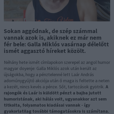
Sokan aggódnak, de szép számmal
vannak azok is, akiknek ez már nem
fér bele: Galla Miklós vasárnap délelőtt
ismét aggasztó híreket közölt.
Néhány hete ismét címlapokon szerepel az angol humor
magyar doyenje: Galla Miklós azok után került az
újságokba, hogy a pénztelenné lett Laár András
adoműnygyűjtő akciója után ő maga is feltette a neten
a kezét, nincs kevés a pénze. Sőt, tartozások gyötrik.
A
rajongók és Laár is küldött pénzt a bajba jutott
humoristának, aki hálás volt, ugyanakkor azt sem
titkolta, folyamatos kiadásai vannak - így
gyakorlatilag további támogatásokra is számítana.