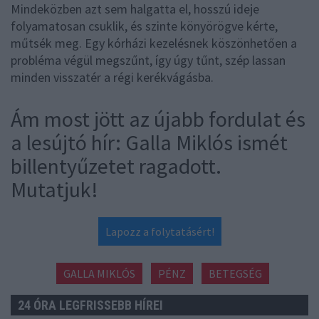
Mindeközben azt sem halgatta el, hosszú ideje
folyamatosan csuklik, és szinte könyörögve kérte,
műtsék meg. Egy kórházi kezelésnek köszönhetően a
probléma végül megszűnt, így úgy tűnt, szép lassan
minden visszatér a régi kerékvágásba.
Ám most jött az újabb fordulat és
a lesújtó hír: Galla Miklós ismét
billentyűzetet ragadott.
Mutatjuk!
Lapozz a folytatásért!
GALLA MIKLÓS
PÉNZ
BETEGSÉG
24 ÓRA LEGFRISSEBB HÍREI