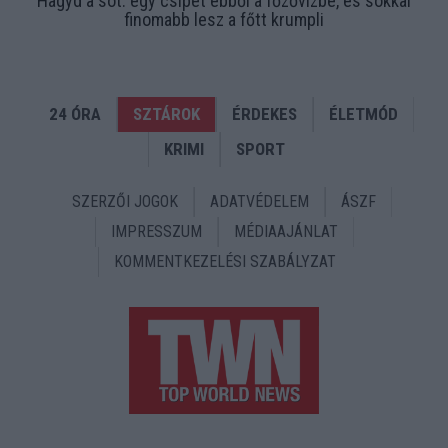
Hagyd a sót: egy csipet ebből a főzővízbe, és sokkal
finomabb lesz a főtt krumpli
24 ÓRA
SZTÁROK
ÉRDEKES
ÉLETMÓD
KRIMI
SPORT
SZERZŐI JOGOK
ADATVÉDELEM
ÁSZF
IMPRESSZUM
MÉDIAAJÁNLAT
KOMMENTKEZELÉSI SZABÁLYZAT