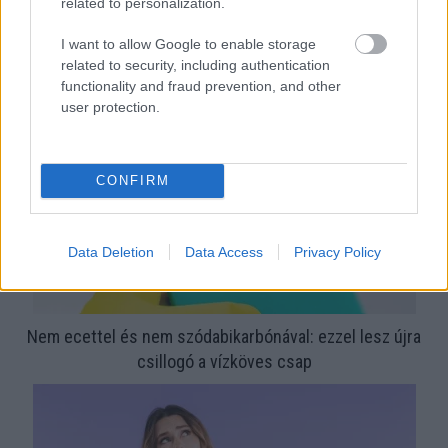
related to personalization.
I want to allow Google to enable storage
Ezért párásodik be állandóan az ablak – egyszerűbb a
related to security, including authentication
megoldás, mint gondolnád
functionality and fraud prevention, and other
user protection.
CONFIRM
Data Deletion
Data Access
Privacy Policy
Nem ecettel és nem szódabikarbónával: ezzel lesz újra
csillogó a vízköves csap