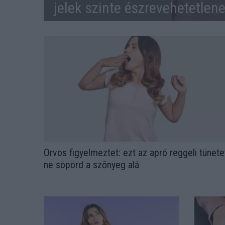
jelek szinte észrevehetetlen
Orvos figyelmeztet: ezt az apró reggeli tünete
ne söpörd a szőnyeg alá