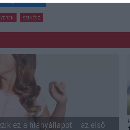
GYEREK
SZÍNÉSZ
H
zik ez a hiányállapot – az első
d