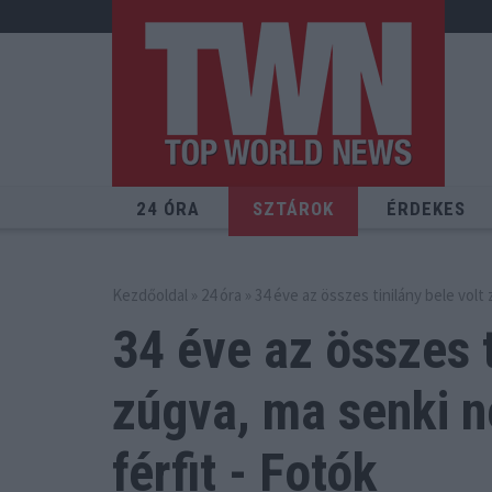
24 ÓRA
SZTÁROK
ÉRDEKES
Kezdőoldal
»
24 óra
» 34 éve az összes tinilány bele volt 
34 éve az összes t
zúgva,
ma senki ne
férfit - Fotók