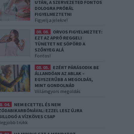
UTÁN, A SZERVEZETED FONTOS
DOLOGRA PRÓBÁL
FIGYELMEZTETNI
Figyelj a jelekre!
08. 06.
ORVOS FIGYELMEZTET:
EZT AZ APRÓ REGGELI
TÜNETET NE SÖPÖRD A
SZŐNYEG ALÁ
Fontos!
08. 05.
EZÉRT PÁRÁSODIK BE
ÁLLANDÓAN AZ ABLAK –
EGYSZERŰBB A MEGOLDÁS,
MINT GONDOLNÁD
Villámgyors megoldás
8. 04.
NEM ECETTEL ÉS NEM
ZÓDABIKARBÓNÁVAL: EZZEL LESZ ÚJRA
SILLOGÓ A VÍZKÖVES CSAP
 legjobb trükk