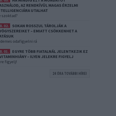
8. 03.
HA MINDIG EZT A MONDATOT
ASZNÁLOD, AZ RENDKÍVÜL MAGAS ÉRZELMI
NTELLIGENCIÁRA UTALHAT
e szoktad?
8. 02.
SOKAN ROSSZUL TÁROLJÁK A
YÓGYSZEREIKET – EMIATT CSÖKKENHET A
ATÁSUK
rdemes odafigyelni rá
8. 01.
EGYRE TÖBB FIATALNÁL JELENTKEZIK EZ
 VITAMINHIÁNY – ILYEN JELEKRE FIGYELJ
re figyelj!
24 ÓRA TOVÁBBI HÍREI