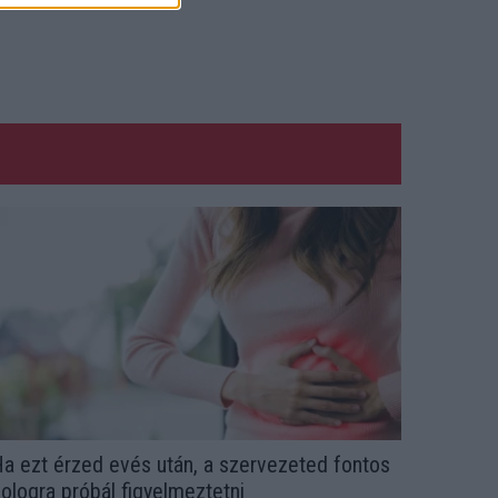
a ezt érzed evés után, a szervezeted fontos
ologra próbál figyelmeztetni