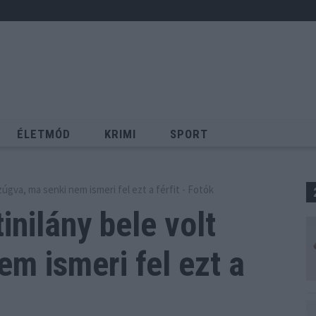
ÉLETMÓD
KRIMI
SPORT
Keresés
zúgva, ma senki nem ismeri fel ezt a férfit - Fotók
inilány bele volt
m ismeri fel ezt a