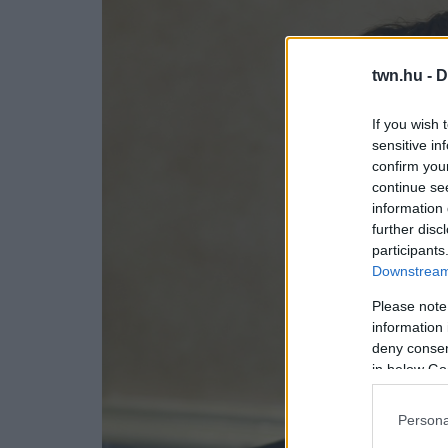
twn.hu -
D
If you wish 
sensitive in
confirm you
continue se
information 
further disc
participants
Downstream 
Please note
information 
deny consent
in below Go
Persona