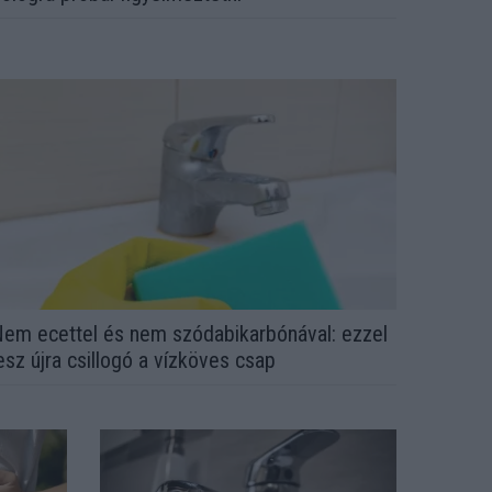
em ecettel és nem szódabikarbónával: ezzel
esz újra csillogó a vízköves csap