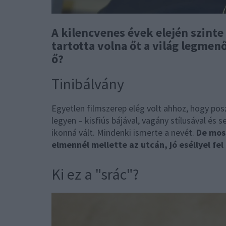
A kilencvenes évek elején szinte 
tartotta volna őt a világ legmen
ő?
Tinibálvány
Egyetlen filmszerep elég volt ahhoz, hogy pos
legyen – kisfiús bájával, vagány stílusával és 
ikonná vált. Mindenki ismerte a nevét.
De mos
elmennél mellette az utcán, jó eséllyel fe
Ki ez a "srác"?