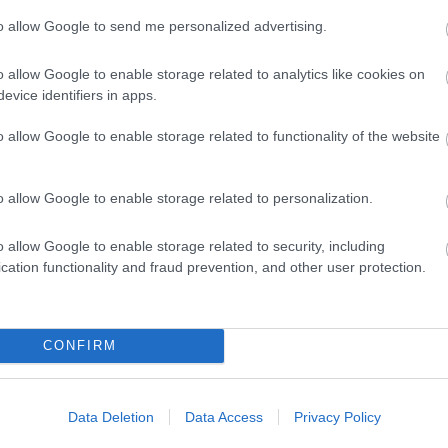
to allow Google to send me personalized advertising.
o allow Google to enable storage related to analytics like cookies on
evice identifiers in apps.
o allow Google to enable storage related to functionality of the website
 egész generáció moziról alkotott képét. A fiúk
o allow Google to enable storage related to personalization.
es szakma pedig hatalmas jövőt jósolt neki.
Aztán
esen eltűnt a reflektorfényből – és az is, amit ma róla
o allow Google to enable storage related to security, including
cation functionality and fraud prevention, and other user protection.
 tinibálvánnyal, aki 1991-ben berobbant a köztudatba.
a nem megy, eláruljuk!
CONFIRM
Data Deletion
Data Access
Privacy Policy
 folytatásért!