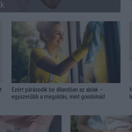
ek
t
Ezért párásodik be állandóan az ablak –
N
egyszerűbb a megoldás, mint gondolnád
l