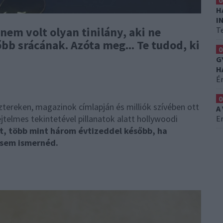
0
H
I
nem volt olyan tinilány, aki ne
T
őbb srácának. Azóta meg... Te tudod, ki
0
G
H
É
0
ztereken, magazinok címlapján és milliók szívében ott
A
sejtelmes tekintetével pillanatok alatt hollywoodi
Er
t, több mint három évtizeddel később, ha
l sem ismernéd.