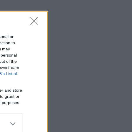
sonal or
ection to
ou may
 personal
out of the
 downstream
B’s List of
er and store
to grant or
ed purposes