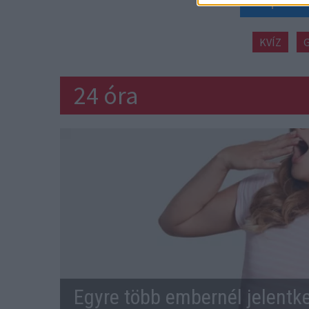
KVÍZ
24 óra
Egyre több embernél jelentke