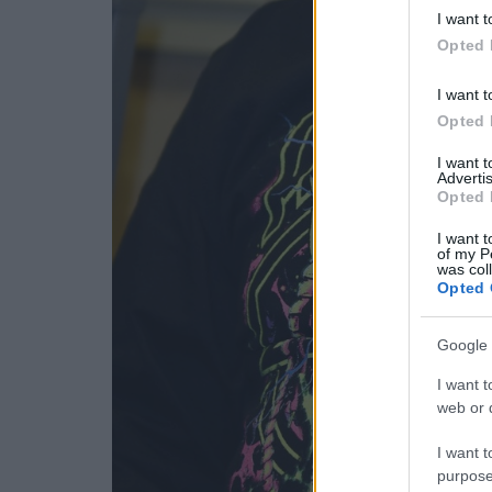
I want t
Opted 
I want t
Opted 
I want 
Advertis
Opted 
I want t
of my P
was col
Opted 
Google 
I want t
web or d
I want t
purpose