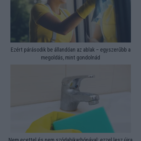
Ezért párásodik be állandóan az ablak – egyszerűbb a
megoldás, mint gondolnád
Nem ecettel és nem szódabikarbónával: ezzel lesz újra