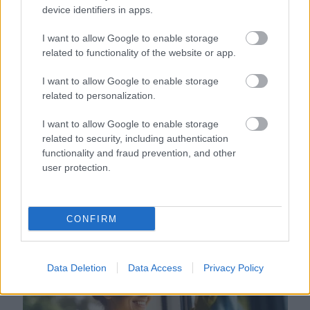
Ha ezt érzed evés után, a szervezeted fontos dologra
device identifiers in apps.
próbál figyelmeztetni
I want to allow Google to enable storage
related to functionality of the website or app.
I want to allow Google to enable storage
related to personalization.
I want to allow Google to enable storage
related to security, including authentication
functionality and fraud prevention, and other
user protection.
Orvos figyelmeztet: ezt az apró reggeli tünetet ne söpörd a
CONFIRM
szőnyeg alá
Data Deletion
Data Access
Privacy Policy