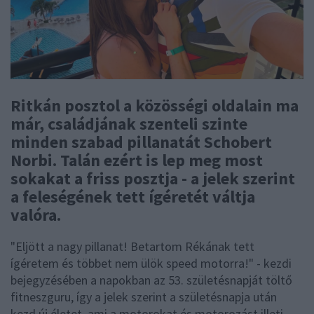
Ritkán posztol a közösségi oldalain ma
már, családjának szenteli szinte
minden szabad pillanatát Schobert
Norbi. Talán ezért is lep meg most
sokakat a friss posztja - a jelek szerint
a feleségének tett ígéretét váltja
valóra.
"Eljött a nagy pillanat! Betartom Rékának tett
ígéretem és többet nem ülök speed motorra!" - kezdi
bejegyzésében a napokban az 53. születésnapját töltő
fitneszguru, így a jelek szerint a születésnapja után
kezd új életet, ami a motorokat és motorozást illeti.