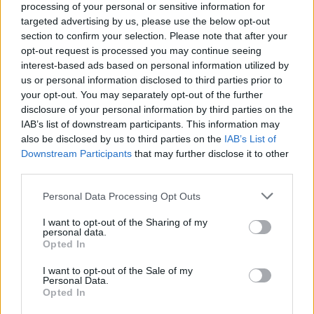
processing of your personal or sensitive information for
RENDKÍVÜL MAGAS ÉRZELMI INTELLIGENCIÁRA UTALHAT
targeted advertising by us, please use the below opt-out
Te szoktad?
section to confirm your selection. Please note that after your
08. 02.
SOKAN ROSSZUL TÁROLJÁK A GYÓGYSZEREIKET –
opt-out request is processed you may continue seeing
EMIATT CSÖKKENHET A HATÁSUK
interest-based ads based on personal information utilized by
Érdemes odafigyelni rá
us or personal information disclosed to third parties prior to
your opt-out. You may separately opt-out of the further
08. 01.
EGYRE TÖBB FIATALNÁL JELENTKEZIK EZ A
disclosure of your personal information by third parties on the
VITAMINHIÁNY – ILYEN JELEKRE FIGYELJ
IAB’s list of downstream participants. This information may
Erre figyelj!
also be disclosed by us to third parties on the
IAB’s List of
Downstream Participants
that may further disclose it to other
24 ÓRA TOVÁBBI HÍREI
third parties.
Please note that this website/app uses one or more Google
Personal Data Processing Opt Outs
24 óra
services and may gather and store information including but
not limited to your visit or usage behaviour. You may click to
I want to opt-out of the Sharing of my
personal data.
grant or deny consent to Google and its third-party tags to
Opted In
use your data for below specified purposes in below Google
consent section.
I want to opt-out of the Sale of my
Personal Data.
Opted In