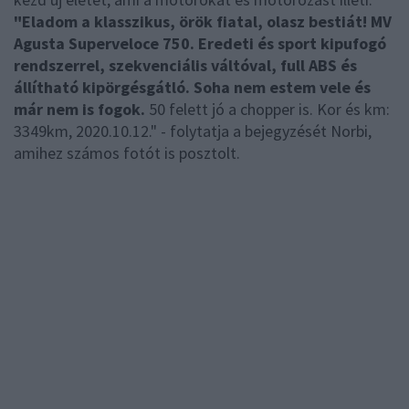
"Eladom a klasszikus, örök fiatal, olasz bestiát! MV
Agusta Superveloce 750. Eredeti és sport kipufogó
rendszerrel, szekvenciális váltóval, full ABS és
állítható kipörgésgátló. Soha nem estem vele és
már nem is fogok.
50 felett jó a chopper is. Kor és km:
3349km, 2020.10.12." - folytatja a bejegyzését Norbi,
amihez számos fotót is posztolt.