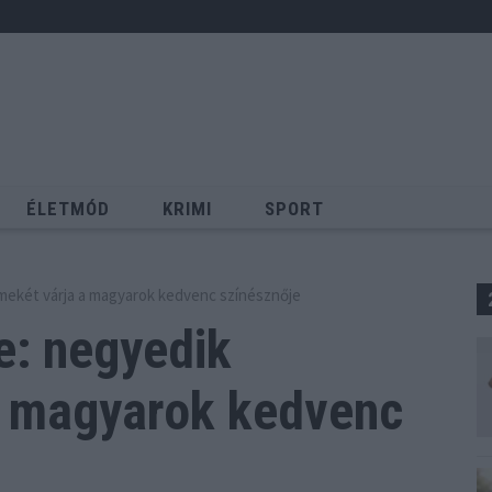
ÉLETMÓD
KRIMI
SPORT
Keresés
rmekét várja a magyarok kedvenc színésznője
e: negyedik
a magyarok kedvenc