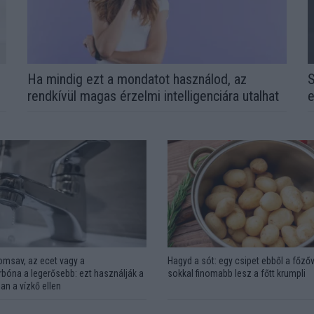
l
Ha mindig ezt a mondatot használod, az
S
rendkívül magas érzelmi intelligenciára utalhat
e
omsav, az ecet vagy a
Hagyd a sót: egy csipet ebből a főzőv
bóna a legerősebb: ezt használják a
sokkal finomabb lesz a főtt krumpli
an a vízkő ellen