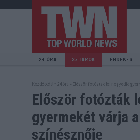
24 ÓRA
SZTÁROK
ÉRDEKES
Kezdőoldal
»
24 óra
» Először fotózták le: negyedik gye
Először fotózták l
gyermekét
várja 
színésznője