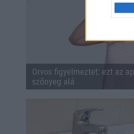
Orvos figyelmeztet: ezt az ap
szőnyeg alá