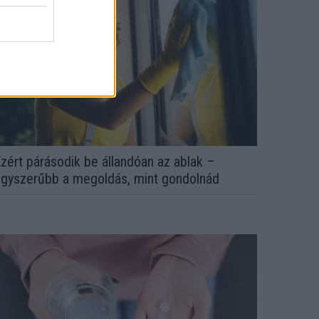
zért párásodik be állandóan az ablak –
gyszerűbb a megoldás, mint gondolnád