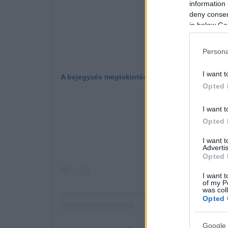
information 
deny consent
in below Go
Persona
I want t
A bejegyzés megtekintése az Instagramon
Opted 
I want t
Opted 
I want 
Advertis
Opted 
I want t
of my P
was col
Opted 
Google 