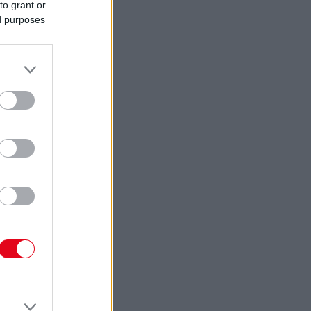
to grant or
ed purposes