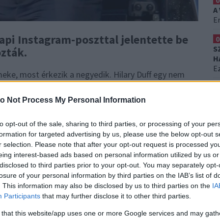
0
A
Er
pi Instagram-poszttal jelentette be
0
S
ózták.
H
Ez
eke, most érkezik a negyedik. Hilary Duff egy nem
ővül a családja.
Férjével, Matthew Koma-val a
0
nőnek a korábbi kapcsolatából van egy 11 éves
F
o Not Process My Personal Information
K
T
to opt-out of the sale, sharing to third parties, or processing of your per
formation for targeted advertising by us, please use the below opt-out s
r selection. Please note that after your opt-out request is processed y
eing interest-based ads based on personal information utilized by us or
disclosed to third parties prior to your opt-out. You may separately opt-
losure of your personal information by third parties on the IAB’s list of
. This information may also be disclosed by us to third parties on the
IA
Participants
that may further disclose it to other third parties.
 that this website/app uses one or more Google services and may gath