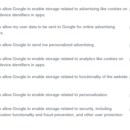
tott bejegyzés
o allow Google to enable storage related to advertising like cookies on
evice identifiers in apps.
jegyzésében, a képén pedig egy olyan fotó látható,
n, a képkereten pedig ez áll:
"Még eggyel többen
o allow my user data to be sent to Google for online advertising
em ennyit a csendes éjről.”
s.
 is lefotózták: jóval nagyobb a
to allow Google to send me personalized advertising.
o allow Google to enable storage related to analytics like cookies on
evice identifiers in apps.
 folytatásért!
o allow Google to enable storage related to functionality of the website
BABA
TERHESSÉG
o allow Google to enable storage related to personalization.
o allow Google to enable storage related to security, including
cation functionality and fraud prevention, and other user protection.