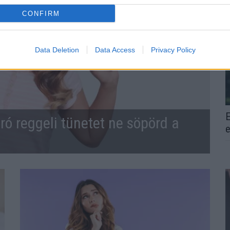
CONFIRM
Data Deletion
Data Access
Privacy Policy
E
ró reggeli tünetet ne söpörd a
e