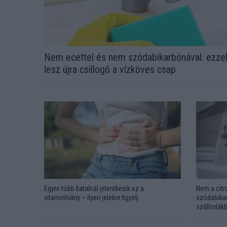
Nem ecettel és nem szódabikarbónával: ezze
lesz újra csillogó a vízköves csap
Egyre több fiatalnál jelentkezik ez a
Nem a citr
vitaminhiány – ilyen jelekre figyelj
szódabikar
szállodákb