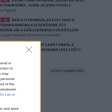
8. 01.
EGYRE TÖBB FIATALNÁL JELENTKEZIK EZ
 VITAMINHIÁNY – ILYEN JELEKRE FIGYELJ
re figyelj!
7. 31.
NEM A CITROMSAV, AZ ECET VAGY A
ZÓDABIKARBÓNA A LEGERŐSEBB: EZT
ASZNÁLJÁK A SZÁLLODÁKBAN A VÍZKŐ ELLEN
 a szer tényleg eltünteti a vízkövet
7. 31.
HAGYD A SÓT: EGY CSIPET EBBŐL A
ŐZŐVÍZBE, ÉS SOKKAL FINOMABB LESZ A FŐTT
RUMPLI
itkos hozzávaló
sonal or
ection to
24 ÓRA TOVÁBBI HÍREI
ou may
 personal
out of the
 downstream
B’s List of
er and store