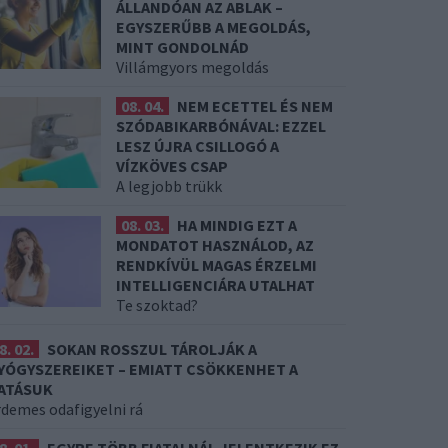
ÁLLANDÓAN AZ ABLAK –
EGYSZERŰBB A MEGOLDÁS,
MINT GONDOLNÁD
Villámgyors megoldás
08. 04.
NEM ECETTEL ÉS NEM
SZÓDABIKARBÓNÁVAL: EZZEL
LESZ ÚJRA CSILLOGÓ A
VÍZKÖVES CSAP
A legjobb trükk
08. 03.
HA MINDIG EZT A
MONDATOT HASZNÁLOD, AZ
RENDKÍVÜL MAGAS ÉRZELMI
INTELLIGENCIÁRA UTALHAT
Te szoktad?
8. 02.
SOKAN ROSSZUL TÁROLJÁK A
YÓGYSZEREIKET – EMIATT CSÖKKENHET A
ATÁSUK
rdemes odafigyelni rá