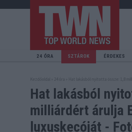
24 ÓRA
SZTÁROK
ÉRDEKES
Kezdőoldal
»
24 óra
» Hat lakásból nyitotta össze: 1,8 mil
Hat lakásból nyito
milliárdért árulja
E
luxuskecóját - Fo