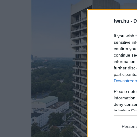
twn.hu -
D
If you wish 
sensitive in
confirm you
continue se
information 
further disc
participants
Downstream 
Please note
information 
deny consent
in below Go
Persona