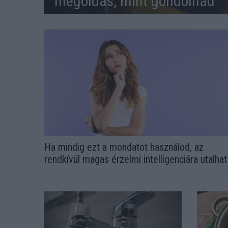
megoldás, mint gondolnád
Ha mindig ezt a mondatot használod, az
rendkívül magas érzelmi intelligenciára utalhat