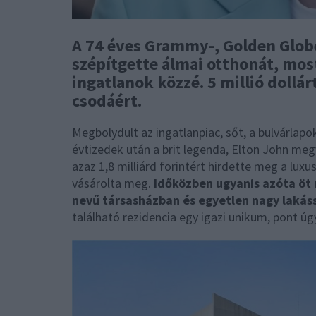
A 74 éves Grammy-, Golden Globe
szépítgette álmai otthonát, most
ingatlanok közzé. 5 millió dollár
csodáért.
Megbolydult az ingatlanpiac, sőt, a bulvárlapo
évtizedek után a brit legenda, Elton John megvá
azaz 1,8 milliárd forintért hirdette meg a lu
vásárolta meg.
Időközben ugyanis azóta öt 
nevű társasházban és egyetlen nagy lakáss
található rezidencia egy igazi unikum, pont úgy