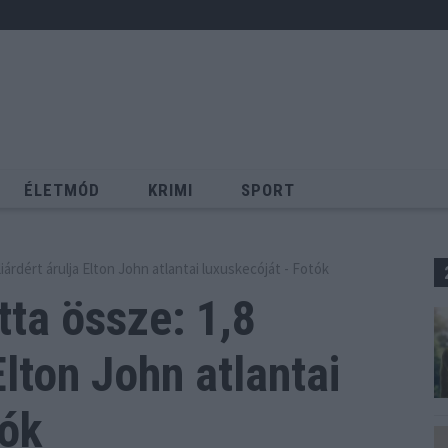
ÉLETMÓD
KRIMI
SPORT
Keresés
liárdért árulja Elton John atlantai luxuskecóját - Fotók
tta össze: 1,8
lton John atlantai
tók