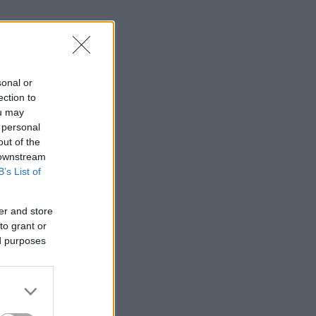
sonal or
ection to
ou may
 personal
out of the
 downstream
B’s List of
er and store
to grant or
ed purposes