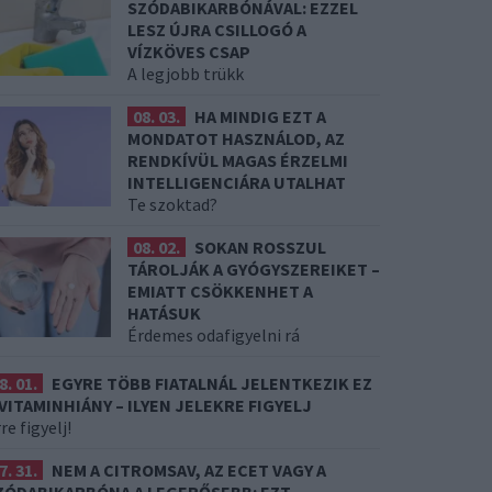
SZÓDABIKARBÓNÁVAL: EZZEL
LESZ ÚJRA CSILLOGÓ A
VÍZKÖVES CSAP
A legjobb trükk
08. 03.
HA MINDIG EZT A
MONDATOT HASZNÁLOD, AZ
RENDKÍVÜL MAGAS ÉRZELMI
INTELLIGENCIÁRA UTALHAT
Te szoktad?
08. 02.
SOKAN ROSSZUL
TÁROLJÁK A GYÓGYSZEREIKET –
EMIATT CSÖKKENHET A
HATÁSUK
Érdemes odafigyelni rá
8. 01.
EGYRE TÖBB FIATALNÁL JELENTKEZIK EZ
 VITAMINHIÁNY – ILYEN JELEKRE FIGYELJ
re figyelj!
7. 31.
NEM A CITROMSAV, AZ ECET VAGY A