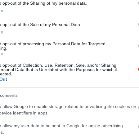
o opt-out of the Sharing of my personal data.
In
e, nagyon nyugodt Atlantában és boldog, hogy az
o opt-out of the Sale of my Personal Data.
dig nem is akármilyen. A lakást panorámaablakok
In
A lakás pedig úszik a természetes fényekben.
A neten
to opt-out of processing my Personal Data for Targeted
ardróbja, ami hasonló, de más-más színű cipők
ing.
is beszélve.
Az 1240 négyzetméteres luxuslakásban
In
fürdőszobával, valamint további három hlószsoba, négy
o opt-out of Collection, Use, Retention, Sale, and/or Sharing
ersonal Data that Is Unrelated with the Purposes for which it
lected.
Out
ótűzként járják körbe a világot!
consents
o allow Google to enable storage related to advertising like cookies on
evice identifiers in apps.
o allow my user data to be sent to Google for online advertising
s.