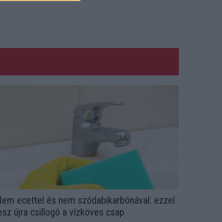
em ecettel és nem szódabikarbónával: ezzel
esz újra csillogó a vízköves csap