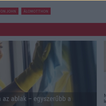
TON JOHN
ÁLOMOTTHON
N
n az ablak – egyszerűbb a
l