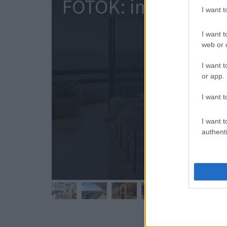
FOTÓK: íme Elton J
I want 
hihete
I want t
web or d
I want t
or app.
I want t
I want t
authenti