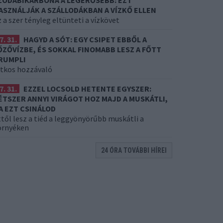
ZÓDABIKARBÓNA A LEGERŐSEBB: EZT
ASZNÁLJÁK A SZÁLLODÁKBAN A VÍZKŐ ELLEN
 a szer tényleg eltünteti a vízkövet
7. 31.
HAGYD A SÓT: EGY CSIPET EBBŐL A
ŐZŐVÍZBE, ÉS SOKKAL FINOMABB LESZ A FŐTT
RUMPLI
itkos hozzávaló
7. 31.
EZZEL LOCSOLD HETENTE EGYSZER:
ÉTSZER ANNYI VIRÁGOT HOZ MAJD A MUSKÁTLI,
A EZT CSINÁLOD
től lesz a tiéd a leggyönyörűbb muskátli a
örnyéken
24 ÓRA TOVÁBBI HÍREI