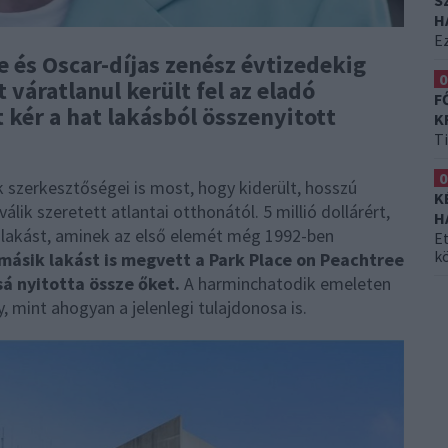
S
H
Ez
 és Oscar-díjas zenész évtizedekig
0
 váratlanul került fel az eladó
F
t kér a hat lakásból összenyitott
K
T
0
k szerkesztőségei is most, hogy kiderült, hosszú
K
lik szeretett atlantai otthonától. 5 millió dollárért,
H
xuslakást, aminek az első elemét még 1992-ben
Et
k
másik lakást is megvett a Park Place on Peachtree
á nyitotta össze őket.
A harminchatodik emeleten
, mint ahogyan a jelenlegi tulajdonosa is.