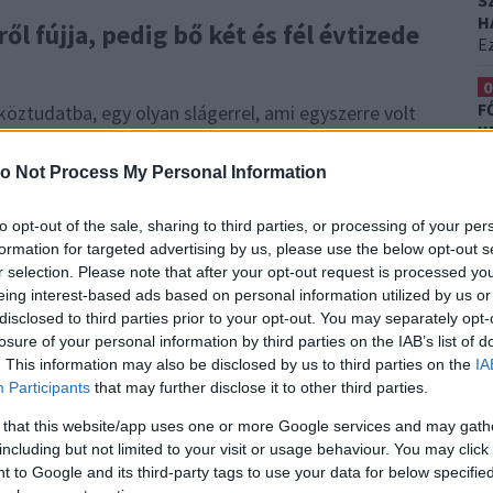
S
H
ől fújja, pedig bő két és fél évtizede
Ez
0
F
öztudatba, egy olyan slágerrel, ami egyszerre volt
K
sztó. Nem csoda, hogy az egész világot
T
bb mint 1,1 milliárd megtekintésnél jár a
o Not Process My Personal Information
tás mondhatja el magáról.
Miután az egész világot
0
z énekesnő szólókarrierbe kezdett.
Karakteres
K
to opt-out of the sale, sharing to third parties, or processing of your per
H
 sminkjének is búcsút mondott és ma, közel az 50-hez
formation for targeted advertising by us, please use the below opt-out s
Et
r selection. Please note that after your opt-out request is processed y
k
eing interest-based ads based on personal information utilized by us or
disclosed to third parties prior to your opt-out. You may separately opt-
 származású kétgyermekes
losure of your personal information by third parties on the IAB’s list of
. This information may also be disclosed by us to third parties on the
IA
Participants
that may further disclose it to other third parties.
 that this website/app uses one or more Google services and may gath
including but not limited to your visit or usage behaviour. You may click 
 to Google and its third-party tags to use your data for below specifi