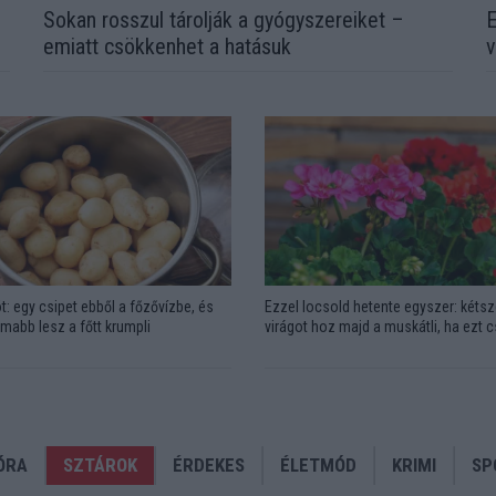
Sokan rosszul tárolják a gyógyszereiket –
E
emiatt csökkenhet a hatásuk
v
t: egy csipet ebből a főzővízbe, és
Ezzel locsold hetente egyszer: kétsz
omabb lesz a főtt krumpli
virágot hoz majd a muskátli, ha ezt 
ÓRA
SZTÁROK
ÉRDEKES
ÉLETMÓD
KRIMI
SP