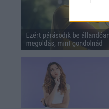
Ezért párásodik be állandóa
megoldás, mint gondolnád