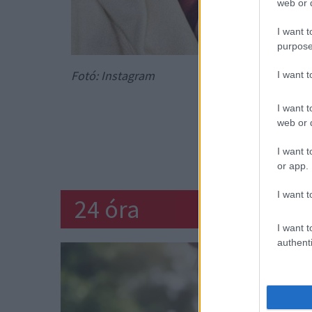
web or d
I want t
purpose
Fotó: Instagram
I want 
Lapozz a
I want t
web or d
I want t
DA
or app.
I want t
24 óra
I want t
authenti