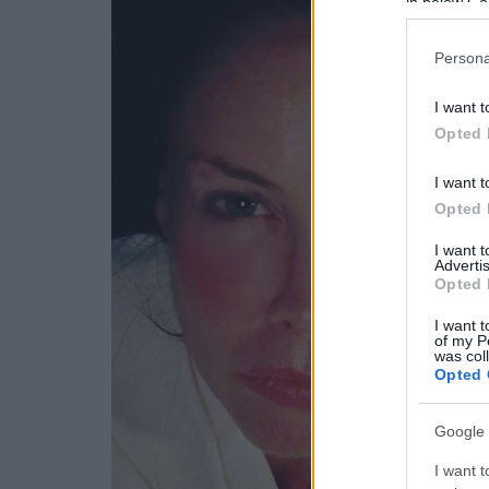
in below Go
Persona
I want t
Opted 
I want t
Opted 
I want 
Advertis
Opted 
I want t
of my P
was col
Opted 
Google 
I want t