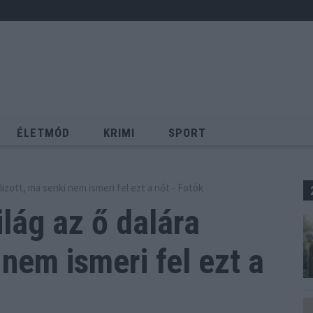
ÉLETMÓD
KRIMI
SPORT
Keresés
lizott, ma senki nem ismeri fel ezt a nőt - Fotók
lág az ő dalára
nem ismeri fel ezt a