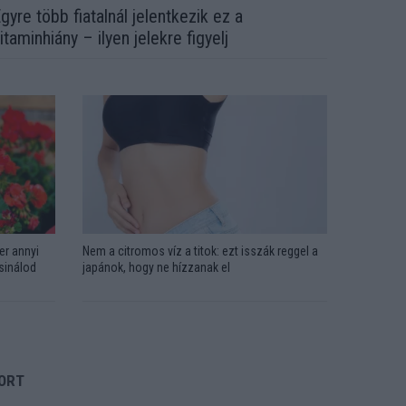
gyre több fiatalnál jelentkezik ez a
itaminhiány – ilyen jelekre figyelj
er annyi
Nem a citromos víz a titok: ezt isszák reggel a
csinálod
japánok, hogy ne hízzanak el
ORT