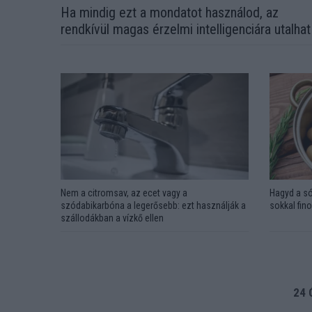
Ha mindig ezt a mondatot használod, az
rendkívül magas érzelmi intelligenciára utalhat
Nem a citromsav, az ecet vagy a
Hagyd a só
szódabikarbóna a legerősebb: ezt használják a
sokkal fin
szállodákban a vízkő ellen
24 