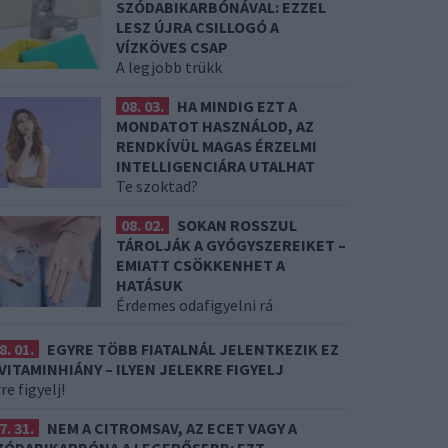
SZÓDABIKARBÓNÁVAL: EZZEL
LESZ ÚJRA CSILLOGÓ A
VÍZKÖVES CSAP
A legjobb trükk
08. 03.
HA MINDIG EZT A
MONDATOT HASZNÁLOD, AZ
RENDKÍVÜL MAGAS ÉRZELMI
INTELLIGENCIÁRA UTALHAT
Te szoktad?
08. 02.
SOKAN ROSSZUL
TÁROLJÁK A GYÓGYSZEREIKET –
EMIATT CSÖKKENHET A
HATÁSUK
Érdemes odafigyelni rá
8. 01.
EGYRE TÖBB FIATALNÁL JELENTKEZIK EZ
 VITAMINHIÁNY – ILYEN JELEKRE FIGYELJ
re figyelj!
7. 31.
NEM A CITROMSAV, AZ ECET VAGY A