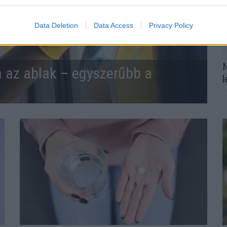
Data Deletion
Data Access
Privacy Policy
N
n az ablak – egyszerűbb a
l