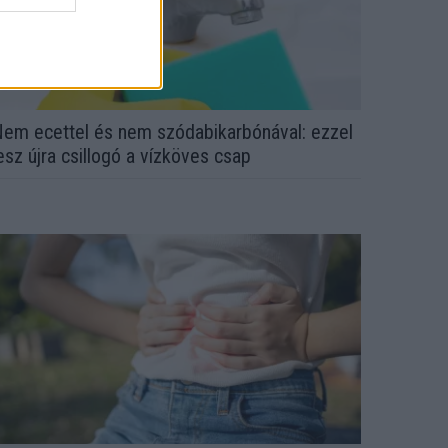
em ecettel és nem szódabikarbónával: ezzel
esz újra csillogó a vízköves csap