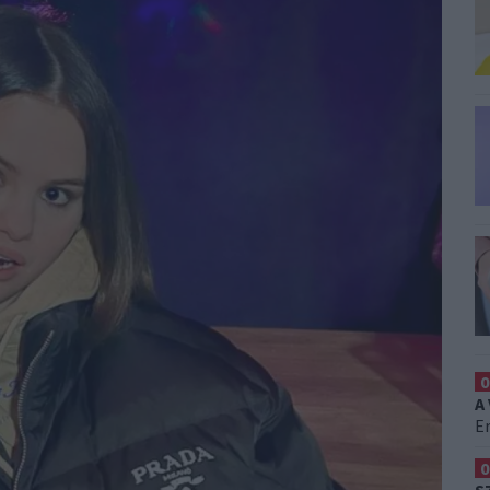
0
A
Er
0