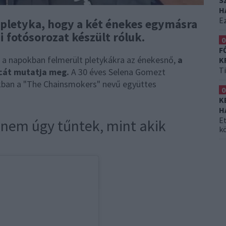
S
H
Ez
a pletyka, hogy a két énekes egymásra
 fotósorozat készült róluk.
0
F
án a napokban felmerült pletykákra az énekesnő,
a
K
T
cát mutatja meg.
A 30 éves Selena Gomezt
kban a "The Chainsmokers" nevű együttes
0
K
H
Et
 nem úgy tűntek, mint akik
k