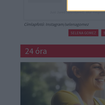
Just Jared (@justjared) által megosz
Címlapfotó: Instagram/selenagomez
SELENA GOMEZ
24 óra