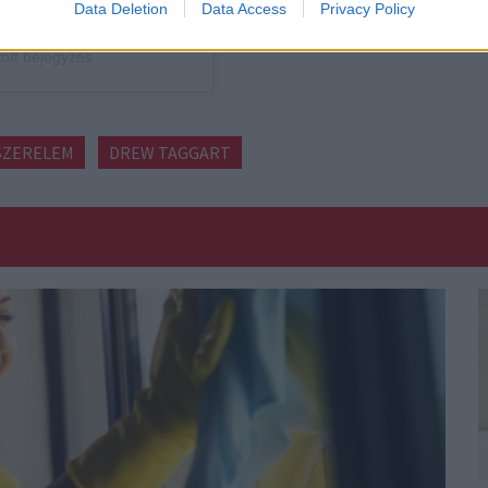
Data Deletion
Data Access
Privacy Policy
tott bejegyzés
SZERELEM
DREW TAGGART