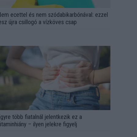
em ecettel és nem szódabikarbónával: ezzel
esz újra csillogó a vízköves csap
gyre több fiatalnál jelentkezik ez a
itaminhiány – ilyen jelekre figyelj