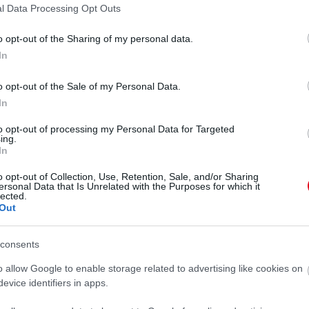
l Data Processing Opt Outs
o opt-out of the Sharing of my personal data.
 megosztott bejegyzés
In
us vacsorát, a színésznő elegáns fekete ruhát
o opt-out of the Sale of my Personal Data.
ulóverben, oversize farmerben és fehér tornacipőben
In
 őket együtt, úgyhogy ez a héten már a második
to opt-out of processing my Personal Data for Targeted
 akkor egy nagyobb társaságban.
ing.
In
pett és kész szerencse, hogy a "Szingli
o opt-out of Collection, Use, Retention, Sale, and/or Sharing
 az Insta-Storyjából.
ersonal Data that Is Unrelated with the Purposes for which it
lected.
Out
consents
o allow Google to enable storage related to advertising like cookies on
evice identifiers in apps.