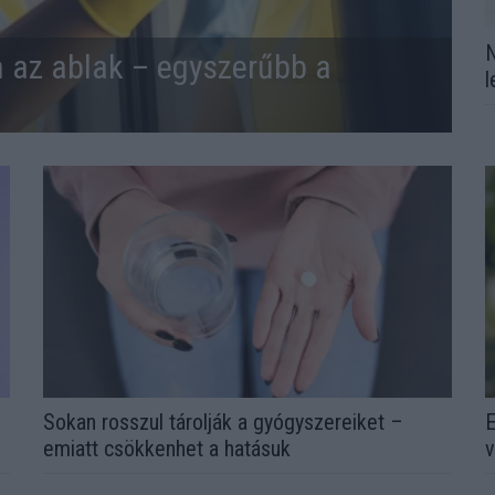
N
n az ablak – egyszerűbb a
l
Sokan rosszul tárolják a gyógyszereiket –
E
emiatt csökkenhet a hatásuk
v