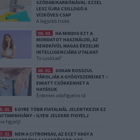
SZÓDABIKARBÓNÁVAL: EZZEL
LESZ ÚJRA CSILLOGÓ A
VÍZKÖVES CSAP
A legjobb trükk
08. 03.
HA MINDIG EZT A
MONDATOT HASZNÁLOD, AZ
RENDKÍVÜL MAGAS ÉRZELMI
INTELLIGENCIÁRA UTALHAT
Te szoktad?
08. 02.
SOKAN ROSSZUL
TÁROLJÁK A GYÓGYSZEREIKET –
EMIATT CSÖKKENHET A
HATÁSUK
Érdemes odafigyelni rá
8. 01.
EGYRE TÖBB FIATALNÁL JELENTKEZIK EZ
 VITAMINHIÁNY – ILYEN JELEKRE FIGYELJ
re figyelj!
7. 31.
NEM A CITROMSAV, AZ ECET VAGY A