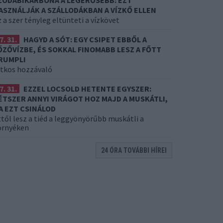
ZÓDABIKARBÓNA A LEGERŐSEBB: EZT
ASZNÁLJÁK A SZÁLLODÁKBAN A VÍZKŐ ELLEN
 a szer tényleg eltünteti a vízkövet
7. 31.
HAGYD A SÓT: EGY CSIPET EBBŐL A
ŐZŐVÍZBE, ÉS SOKKAL FINOMABB LESZ A FŐTT
RUMPLI
itkos hozzávaló
7. 31.
EZZEL LOCSOLD HETENTE EGYSZER:
ÉTSZER ANNYI VIRÁGOT HOZ MAJD A MUSKÁTLI,
A EZT CSINÁLOD
től lesz a tiéd a leggyönyörűbb muskátli a
örnyéken
24 ÓRA TOVÁBBI HÍREI