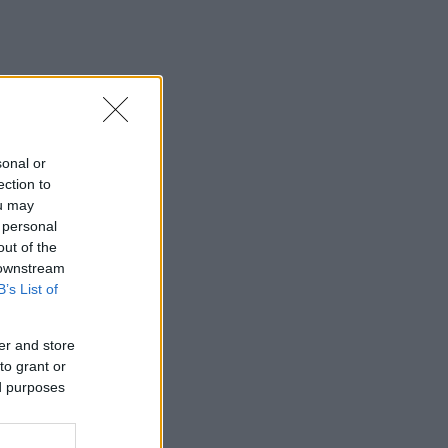
sonal or
ection to
ou may
 personal
out of the
 downstream
B’s List of
er and store
to grant or
ed purposes