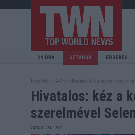
24 ÓRA
SZTÁROK
ÉRDEKES
Kezdőoldal
»
24 óra
» Hivatalos: kéz a kézben jelent me
Hivatalos: kéz a k
szerelmével Sele
2023. 01. 23. 12:00