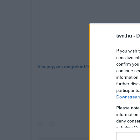
twn.hu -
D
If you wish 
sensitive in
confirm you
A bejegyzés megtekintése az Instagramon
continue se
information 
further disc
participants
Downstream 
Please note
information 
deny consent
in below Go