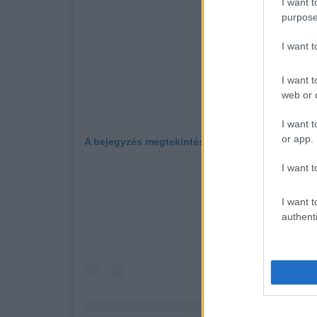
I want t
purpose
I want 
I want t
web or d
I want t
or app.
A bejegyzés megtekintése az Instagramon
I want t
I want t
authenti