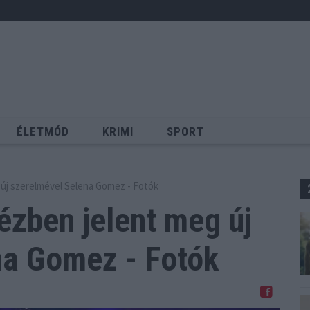
ÉLETMÓD
KRIMI
SPORT
Keresés
g új szerelmével Selena Gomez - Fotók
ézben jelent meg új
na Gomez - Fotók
Megosztom Facebookon