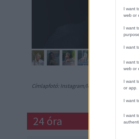
I want t
web or d
I want t
purpose
I want 
I want t
web or d
I want t
Címlapfotó: Instagram/lottiemoss
or app.
KATE MOSS
I want t
I want t
24 óra
authenti