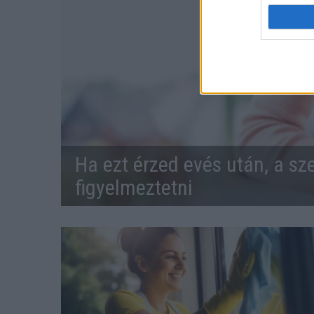
Ha ezt érzed evés után, a sz
figyelmeztetni