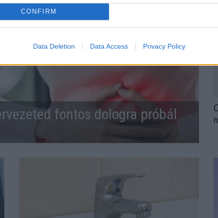
CONFIRM
Data Deletion
Data Access
Privacy Policy
O
ervezeted fontos dologra próbál
n