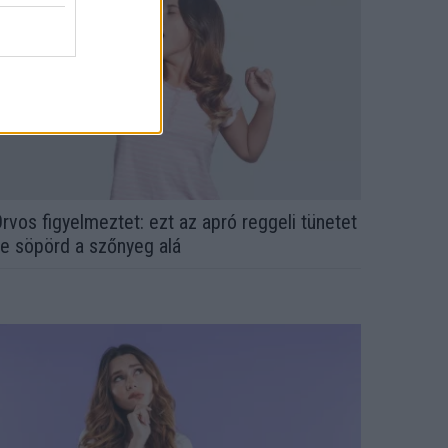
rvos figyelmeztet: ezt az apró reggeli tünetet
e söpörd a szőnyeg alá