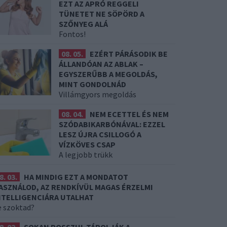
EZT AZ APRÓ REGGELI
TÜNETET NE SÖPÖRD A
SZŐNYEG ALÁ
Fontos!
08. 05.
EZÉRT PÁRÁSODIK BE
ÁLLANDÓAN AZ ABLAK –
EGYSZERŰBB A MEGOLDÁS,
MINT GONDOLNÁD
Villámgyors megoldás
08. 04.
NEM ECETTEL ÉS NEM
SZÓDABIKARBÓNÁVAL: EZZEL
LESZ ÚJRA CSILLOGÓ A
VÍZKÖVES CSAP
A legjobb trükk
8. 03.
HA MINDIG EZT A MONDATOT
ASZNÁLOD, AZ RENDKÍVÜL MAGAS ÉRZELMI
NTELLIGENCIÁRA UTALHAT
e szoktad?