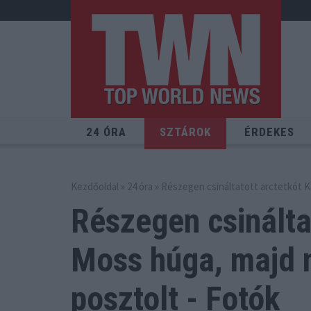
24 ÓRA
SZTÁROK
ÉRDEKES
Kezdőoldal
»
24 óra
» Részegen csináltatott arctetkót 
Részegen csinálta
Moss húga,
majd 
posztolt - Fotók