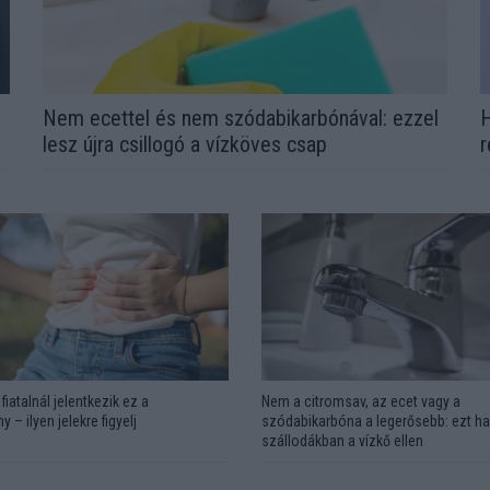
Nem ecettel és nem szódabikarbónával: ezzel
H
lesz újra csillogó a vízköves csap
r
fiatalnál jelentkezik ez a
Nem a citromsav, az ecet vagy a
y – ilyen jelekre figyelj
szódabikarbóna a legerősebb: ezt ha
szállodákban a vízkő ellen