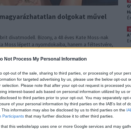
0
G
H
gmagyarázhatatlan dolgokat művel
É
0
A
rit divatmodell. Bizony, a 48 éves Kate Moss-nak
Er
ila Moss lépett a nyomdokaiba, hanem a féltestvére,
pségével, a botrányos dolgaival is sikeresen építi
0
öbb mint félmillió Insta-követője van.
S
o Not Process My Personal Information
H
Ez
áról - Gyakorlatilag a
to opt-out of the sale, sharing to third parties, or processing of your per
formation for targeted advertising by us, please use the below opt-out s
tét élte át!
r selection. Please note that after your opt-out request is processed y
eing interest-based ads based on personal information utilized by us or
disclosed to third parties prior to your opt-out. You may separately opt-
an tudják, hogy az egyik humorfaktor az egyes
losure of your personal information by third parties on the IAB’s list of
követő ébredés során
egy-egy szereplő azzal
. This information may also be disclosed by us to third parties on the
IA
tt a mámoros állapotában.
Kihúzta a saját
Participants
that may further disclose it to other third parties.
 varratott egy arctetkót. Nos, a 24 éves Lottie Moss
 that this website/app uses one or more Google services and may gath