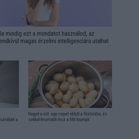
a mindig ezt a mondatot használod, az
endkívül magas érzelmi intelligenciára utalhat
Hagyd a sót: egy csipet ebből a főzővízbe, és
sználják a
sokkal finomabb lesz a főtt krumpli