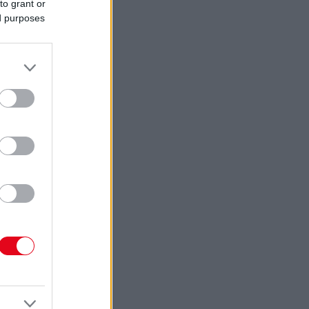
to grant or
ed purposes