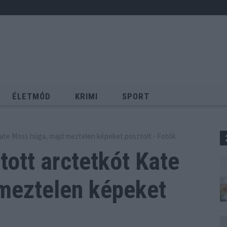
ÉLETMÓD
KRIMI
SPORT
Keresés
Kate Moss húga, majd meztelen képeket posztolt - Fotók
tott arctetkót Kate
meztelen képeket