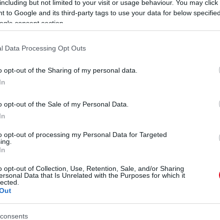
including but not limited to your visit or usage behaviour. You may click 
 to Google and its third-party tags to use your data for below specifi
ost meg már anyaszült meztelen
ogle consent section.
l Data Processing Opt Outs
o opt-out of the Sharing of my personal data.
In
o opt-out of the Sale of my Personal Data.
In
 varratta az arcára Kate
to opt-out of processing my Personal Data for Targeted
ing.
án ledobott mindent
In
o opt-out of Collection, Use, Retention, Sale, and/or Sharing
ersonal Data that Is Unrelated with the Purposes for which it
lected.
Out
consents