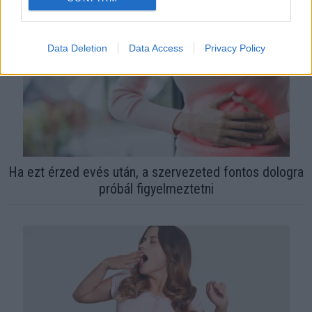
Data Deletion
Data Access
Privacy Policy
Ha ezt érzed evés után, a szervezeted fontos dologra
próbál figyelmeztetni