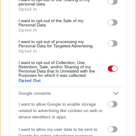
personal data.
grant or deny consent to Google and its third-party tags to
08. 05.
EZÉRT PÁRÁSODIK BE
Opted In
use your data for below specified purposes in below Google
ÁLLANDÓAN AZ ABLAK – EGYSZERŰBB
consent section.
I want to opt-out of the Sale of my
A MEGOLDÁS, MINT GONDOLNÁD
Personal Data.
Villámgyors megoldás
Opted In
I want to opt-out of processing my
Personal Data for Targeted Advertising.
08. 04.
NEM ECETTEL ÉS NEM SZÓDABIKARBÓNÁVAL:
Opted In
EZZEL LESZ ÚJRA CSILLOGÓ A VÍZKÖVES CSAP
A legjobb trükk
I want to opt-out of Collection, Use,
Retention, Sale, and/or Sharing of my
Personal Data that Is Unrelated with the
08. 03.
HA MINDIG EZT A MONDATOT HASZNÁLOD, AZ
Purposes for which it was collected.
RENDKÍVÜL MAGAS ÉRZELMI INTELLIGENCIÁRA UTALHAT
Opted Out
Te szoktad?
Google consents
08. 02.
SOKAN ROSSZUL TÁROLJÁK A GYÓGYSZEREIKET –
EMIATT CSÖKKENHET A HATÁSUK
I want to allow Google to enable storage
Érdemes odafigyelni rá
related to advertising like cookies on web or
device identifiers in apps.
08. 01.
EGYRE TÖBB FIATALNÁL JELENTKEZIK EZ A
VITAMINHIÁNY – ILYEN JELEKRE FIGYELJ
I want to allow my user data to be sent to
Erre figyelj!
Google for online advertising purposes.