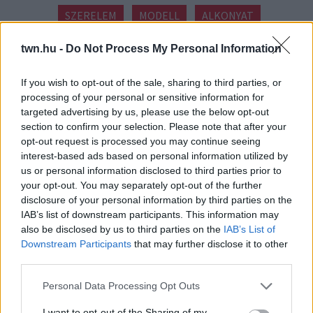
SZERELEM
MODELL
ALKONYAT
24 ÓRA LEGFRISSEBB HÍREI
twn.hu -
Do Not Process My Personal Information
tegnap
EGYRE TÖBB EMBERNÉL
If you wish to opt-out of the sale, sharing to third parties, or
JELENTKEZIK EZ A HIÁNYÁLLAPOT –
processing of your personal or sensitive information for
AZ ELSŐ JELEK SZINTE
targeted advertising by us, please use the below opt-out
ÉSZREVEHETETLENEK
section to confirm your selection. Please note that after your
Nálad is felléphet
opt-out request is processed you may continue seeing
interest-based ads based on personal information utilized by
08. 07.
HA EZT ÉRZED EVÉS UTÁN, A
us or personal information disclosed to third parties prior to
SZERVEZETED FONTOS DOLOGRA
your opt-out. You may separately opt-out of the further
PRÓBÁL FIGYELMEZTETNI
disclosure of your personal information by third parties on the
Figyelj a jelekre!
IAB’s list of downstream participants. This information may
also be disclosed by us to third parties on the
IAB’s List of
Downstream Participants
that may further disclose it to other
08. 06.
ORVOS FIGYELMEZTET: EZT
third parties.
AZ APRÓ REGGELI TÜNETET NE
SÖPÖRD A SZŐNYEG ALÁ
Please note that this website/app uses one or more Google
Personal Data Processing Opt Outs
Fontos!
services and may gather and store information including but
not limited to your visit or usage behaviour. You may click to
I want to opt-out of the Sharing of my