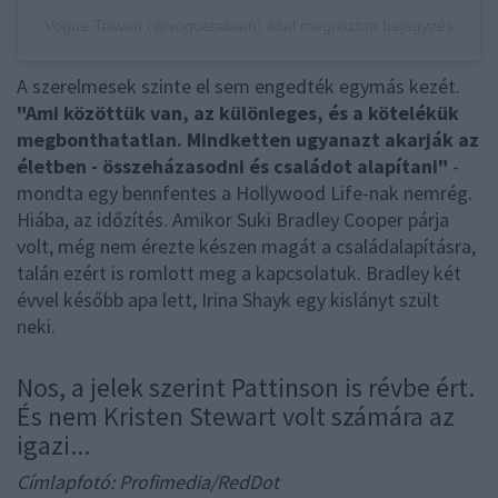
Vogue Taiwan (@voguetaiwan) által megosztott bejegyzés
A szerelmesek szinte el sem engedték egymás kezét.
"Ami közöttük van, az különleges, és a kötelékük
megbonthatatlan. Mindketten ugyanazt akarják az
életben - összeházasodni és családot alapítani"
-
mondta egy bennfentes a Hollywood Life-nak nemrég.
Hiába, az időzítés. Amikor Suki Bradley Cooper párja
volt, még nem érezte készen magát a családalapításra,
talán ezért is romlott meg a kapcsolatuk. Bradley két
évvel később apa lett, Irina Shayk egy kislányt szült
neki.
Nos, a jelek szerint Pattinson is révbe ért.
És nem Kristen Stewart volt számára az
igazi...
Címlapfotó: Profimedia/RedDot