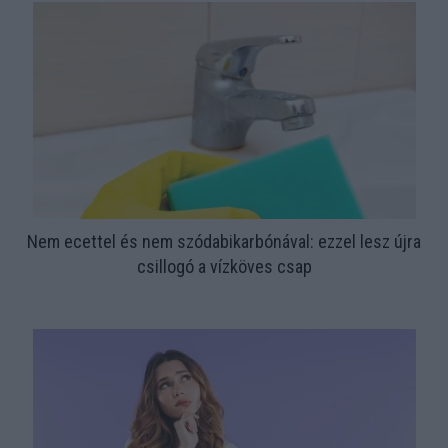
Nem ecettel és nem szódabikarbónával: ezzel lesz újra
csillogó a vízköves csap