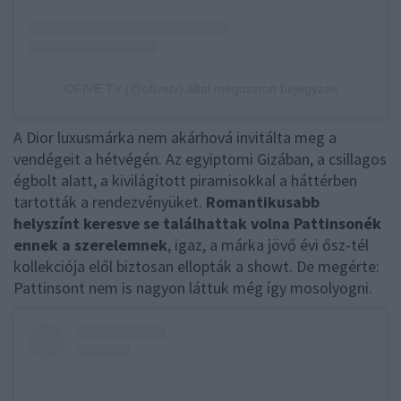
OFIVE TV (@ofivetv) által megosztott bejegyzés
A Dior luxusmárka nem akárhová invitálta meg a
vendégeit a hétvégén. Az egyiptomi Gizában, a csillagos
égbolt alatt, a kivilágított piramisokkal a háttérben
tartották a rendezvényüket.
Romantikusabb
helyszínt keresve se találhattak volna Pattinsonék
ennek a szerelemnek
, igaz, a márka jövő évi ősz-tél
kollekciója elől biztosan ellopták a showt. De megérte:
Pattinsont nem is nagyon láttuk még így mosolyogni.