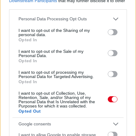
Downstream Participants
that may further disclose it to other
Erre figyelj!
third parties.
07. 31.
NEM A CITROMSAV, AZ ECET VAGY A
Please note that this website/app uses one or more Google
Personal Data Processing Opt Outs
SZÓDABIKARBÓNA A LEGERŐSEBB: EZT HASZNÁLJÁK A
services and may gather and store information including but
SZÁLLODÁKBAN A VÍZKŐ ELLEN
not limited to your visit or usage behaviour. You may click to
I want to opt-out of the Sharing of my
personal data.
Ez a szer tényleg eltünteti a vízkövet
grant or deny consent to Google and its third-party tags to
Opted In
use your data for below specified purposes in below Google
07. 31.
HAGYD A SÓT: EGY CSIPET EBBŐL A FŐZŐVÍZBE,
consent section.
I want to opt-out of the Sale of my
ÉS SOKKAL FINOMABB LESZ A FŐTT KRUMPLI
Personal Data.
Titkos hozzávaló
Opted In
I want to opt-out of processing my
24 ÓRA TOVÁBBI HÍREI
Personal Data for Targeted Advertising.
Opted In
24 óra
I want to opt-out of Collection, Use,
Retention, Sale, and/or Sharing of my
Personal Data that Is Unrelated with the
Purposes for which it was collected.
Opted Out
Google consents
I want to allow Google to enable storage