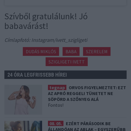
Szívből gratulálunk! Jó
babavárást!
Címlapfotó: Instagram/ivett_szigligeti
DUDÁS MIKLÓS
BABA
SZERELEM
SZIGLIGETI IVETT
24 ÓRA LEGFRISSEBB HÍREI
tegnap
ORVOS FIGYELMEZTET: EZT
AZ APRÓ REGGELI TÜNETET NE
SÖPÖRD A SZŐNYEG ALÁ
Fontos!
08. 05.
EZÉRT PÁRÁSODIK BE
ÁLLANDÓAN AZ ABLAK – EGYSZERŰBB