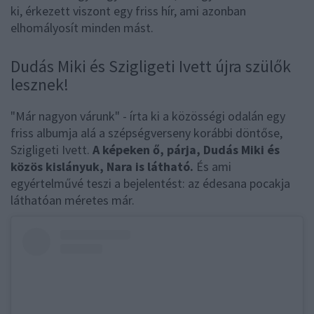
ki, érkezett viszont egy friss hír, ami azonban
elhomályosít minden mást.
Dudás Miki és Szigligeti Ivett újra szülők
lesznek!
"Már nagyon várunk" - írta ki a közösségi odalán egy
friss albumja alá a szépségverseny korábbi döntőse,
Szigligeti Ivett.
A képeken ő, párja, Dudás Miki és
közös kislányuk, Nara is látható.
És ami
egyértelművé teszi a bejelentést: az édesana pocakja
láthatóan méretes már.