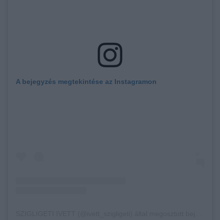
A bejegyzés megtekintése az Instagramon
SZIGLIGETI IVETT (@ivett_szigligeti) által megosztott bejegyzés