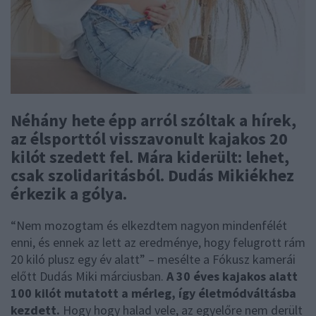
Néhány hete épp arról szóltak a hírek,
az élsporttól visszavonult kajakos 20
kilót szedett fel. Mára kiderült: lehet,
csak szolidaritásból. Dudás Mikiékhez
érkezik a gólya.
“Nem mozogtam és elkezdtem nagyon mindenfélét
enni, és ennek az lett az eredménye, hogy felugrott rám
20 kiló plusz egy év alatt” – mesélte a Fókusz kamerái
előtt Dudás Miki márciusban.
A 30 éves kajakos alatt
100 kilót mutatott a mérleg, így életmódváltásba
kezdett.
Hogy hogy halad vele, az egyelőre nem derült