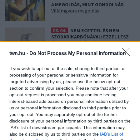
A MEGOLDÁS, MINT GONDOLNÁD
Villámgyors megoldás
08. 04.
NEM ECETTEL ÉS NEM
SZÓDABIKARBÓNÁVAL: EZZEL LESZ
ÚJRA CSILLOGÓ A VÍZKÖVES CSAP
A legjobb trükk
twn.hu -
Do Not Process My Personal Information
08. 03.
HA MINDIG EZT A MONDATOT
If you wish to opt-out of the sale, sharing to third parties, or
HASZNÁLOD, AZ RENDKÍVÜL MAGAS
processing of your personal or sensitive information for
ÉRZELMI INTELLIGENCIÁRA UTALHAT
targeted advertising by us, please use the below opt-out
Te szoktad?
section to confirm your selection. Please note that after your
opt-out request is processed you may continue seeing
interest-based ads based on personal information utilized by
us or personal information disclosed to third parties prior to
08. 02.
SOKAN ROSSZUL TÁROLJÁK A GYÓGYSZEREIKET –
your opt-out. You may separately opt-out of the further
EMIATT CSÖKKENHET A HATÁSUK
Érdemes odafigyelni rá
disclosure of your personal information by third parties on the
IAB’s list of downstream participants. This information may
08. 01.
EGYRE TÖBB FIATALNÁL JELENTKEZIK EZ A
also be disclosed by us to third parties on the
IAB’s List of
VITAMINHIÁNY – ILYEN JELEKRE FIGYELJ