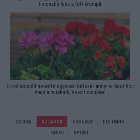
finomabb lesz a főtt krumpli
Ezzel locsold hetente egyszer: kétszer annyi virágot hoz
majd a muskátli, ha ezt csinálod
24 ÓRA
SZTÁROK
ÉRDEKES
ÉLETMÓD
KRIMI
SPORT