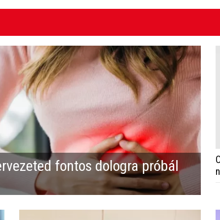
O
ervezeted fontos dologra próbál
n