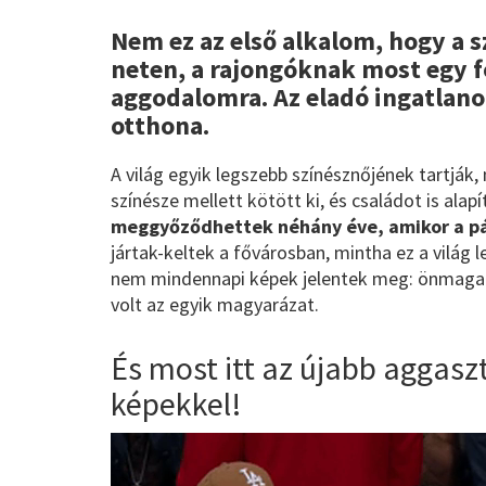
Nem ez az első alkalom, hogy a s
neten, a rajongóknak most egy f
aggodalomra. Az eladó ingatlano
otthona.
A világ egyik legszebb színésznőjének tartják,
színésze mellett kötött ki, és családot is alap
meggyőződhettek néhány éve, amikor a pá
jártak-keltek a fővárosban, mintha ez a világ
nem mindennapi képek jelentek meg: önmaga 
volt az egyik magyarázat.
És most itt az újabb aggasz
képekkel!