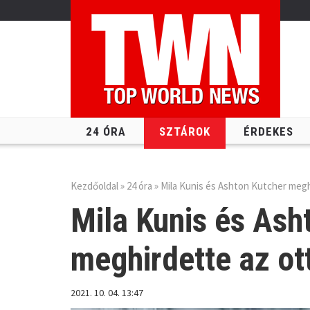
24 ÓRA
SZTÁROK
ÉRDEKES
Kezdőoldal
»
24 óra
» Mila Kunis és Ashton Kutcher meg
Mila Kunis és Ash
meghirdette
az ot
2021. 10. 04. 13:47