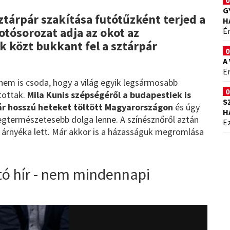
0
G
ztárpár szakítása futótűzként terjed a
H
otósorozat adja az okot az
É
k közt bukkant fel a sztárpár
0
A
Er
 nem is csoda, hogy a világ egyik legsármosabb
0
ítottak.
Mila Kunis szépségéről a budapestiek is
S
r hosszú heteket töltött Magyarországon
és úgy
H
 legtermészetesebb dolga lenne. A színésznőről aztán
Ez
árnyéka lett. Már akkor is a házasságuk megromlása
tó hír - nem mindennapi