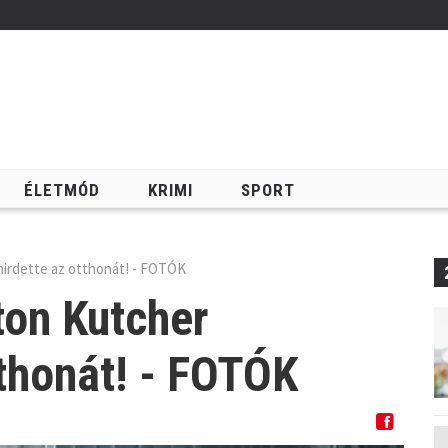
ÉLETMÓD
KRIMI
SPORT
Keresés
hirdette az otthonát! - FOTÓK
ton Kutcher
thonát! - FOTÓK
Megosztom Facebookon