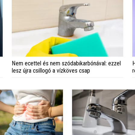
Nem ecettel és nem szódabikarbónával: ezzel
H
lesz újra csillogó a vízköves csap
r