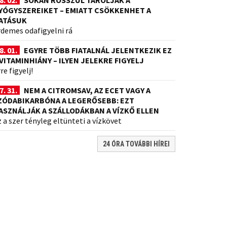
8. 02.
SOKAN ROSSZUL TÁROLJÁK A
YÓGYSZEREIKET – EMIATT CSÖKKENHET A
ATÁSUK
rdemes odafigyelni rá
8. 01.
EGYRE TÖBB FIATALNÁL JELENTKEZIK EZ
 VITAMINHIÁNY – ILYEN JELEKRE FIGYELJ
re figyelj!
7. 31.
NEM A CITROMSAV, AZ ECET VAGY A
ZÓDABIKARBÓNA A LEGERŐSEBB: EZT
ASZNÁLJÁK A SZÁLLODÁKBAN A VÍZKŐ ELLEN
 a szer tényleg eltünteti a vízkövet
24 ÓRA TOVÁBBI HÍREI