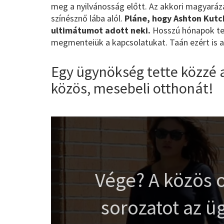
meg a nyilvánosság előtt. Az akkori magyarázat
színésznő lába alól.
Pláne, hogy Ashton Kutch
ultimátumot adott neki.
Hosszú hónapok telt
megmenteiük a kapcsolatukat. Taán ezért is a
Egy ügynökség tette közzé a
közös, mesebeli otthonát!
Vége? A közös o
sorozatot az ü