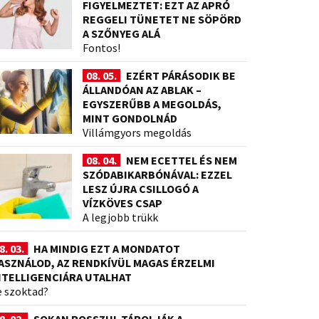
FIGYELMEZTET: EZT AZ APRÓ
REGGELI TÜNETET NE SÖPÖRD
A SZŐNYEG ALÁ
Fontos!
08. 05.
EZÉRT PÁRÁSODIK BE
ÁLLANDÓAN AZ ABLAK –
EGYSZERŰBB A MEGOLDÁS,
MINT GONDOLNÁD
Villámgyors megoldás
08. 04.
NEM ECETTEL ÉS NEM
SZÓDABIKARBÓNÁVAL: EZZEL
LESZ ÚJRA CSILLOGÓ A
VÍZKÖVES CSAP
A legjobb trükk
8. 03.
HA MINDIG EZT A MONDATOT
ASZNÁLOD, AZ RENDKÍVÜL MAGAS ÉRZELMI
NTELLIGENCIÁRA UTALHAT
e szoktad?