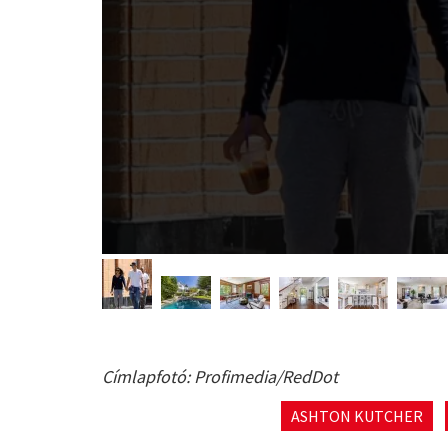
Címlapfotó: Profimedia/RedDot
ASHTON KUTCHER