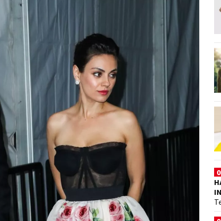
0
H
I
T