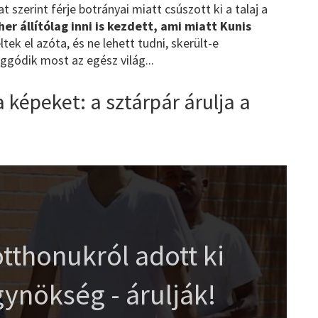
 szerint férje botrányai miatt csúszott ki a talaj a
er állítólag inni is kezdett, ami miatt Kunis
ek el azóta, és ne lehett tudni, skerült-e
ggódik most az egész világ...
 képeket: a sztárpár árulja a
tthonukról adott ki
gynökség - árulják!