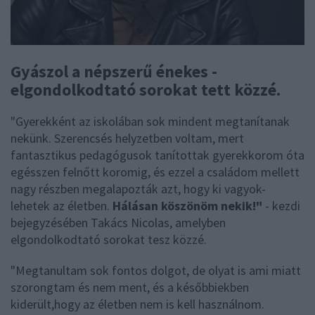
Gyászol a népszerű énekes -
elgondolkodtató sorokat tett közzé.
"Gyerekként az iskolában sok mindent megtanítanak
nekünk. Szerencsés helyzetben voltam, mert
fantasztikus pedagógusok tanítottak gyerekkorom óta
egésszen felnőtt koromig, és ezzel a családom mellett
nagy részben megalapozták azt, hogy ki vagyok-
lehetek az életben.
Hálásan köszönöm nekik!"
- kezdi
bejegyzésében Takács Nicolas, amelyben
elgondolkodtató sorokat tesz közzé.
"Megtanultam sok fontos dolgot, de olyat is ami miatt
szorongtam és nem ment, és a későbbiekben
kiderült,hogy az életben nem is kell használnom.