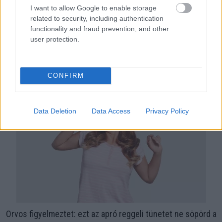
I want to allow Google to enable storage
related to security, including authentication
functionality and fraud prevention, and other
user protection.
Ha ezt érzed evés után, a szervezeted fontos dologra
próbál figyelmeztetni
CONFIRM
Data Deletion
Data Access
Privacy Policy
Orvos figyelmeztet: ezt az apró reggeli tünetet ne söpörd a