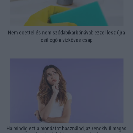
Nem ecettel és nem szódabikarbónával: ezzel lesz újra
csillogó a vízköves csap
Ha mindig ezt a mondatot használod, az rendkívül magas