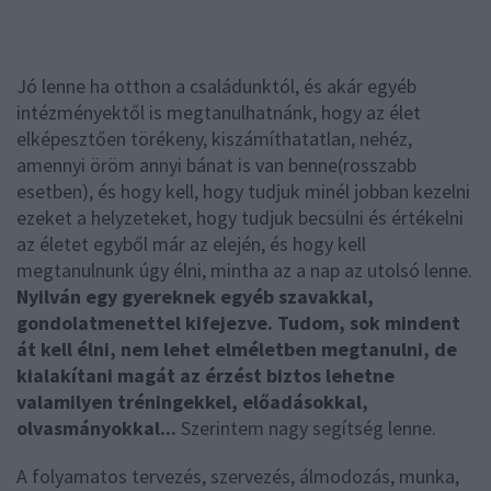
Jó lenne ha otthon a családunktól, és akár egyéb
intézményektől is megtanulhatnánk, hogy az élet
elképesztően törékeny, kiszámíthatatlan, nehéz,
amennyi öröm annyi bánat is van benne(rosszabb
esetben), és hogy kell, hogy tudjuk minél jobban kezelni
ezeket a helyzeteket, hogy tudjuk becsülni és értékelni
az életet egyből már az elején, és hogy kell
megtanulnunk úgy élni, mintha az a nap az utolsó lenne.
Nyilván egy gyereknek egyéb szavakkal,
gondolatmenettel kifejezve. Tudom, sok mindent
át kell élni, nem lehet elméletben megtanulni, de
kialakítani magát az érzést biztos lehetne
valamilyen tréningekkel, előadásokkal,
olvasmányokkal...
Szerintem nagy segítség lenne.
A folyamatos tervezés, szervezés, álmodozás, munka,