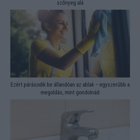
szőnyeg alá
Ezért párásodik be állandóan az ablak – egyszerűbb a
megoldás, mint gondolnád