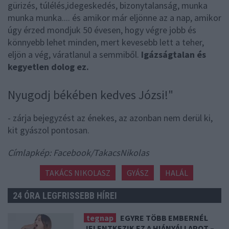
gürizés, túlélés,idegeskedés, bizonytalanság, munka
munka munka.... és amikor már eljönne az a nap, amikor
úgy érzed mondjuk 50 évesen, hogy végre jobb és
könnyebb lehet minden, mert kevesebb lett a teher,
eljön a vég, váratlanul a semmiből.
Igázságtalan és
kegyetlen dolog ez.
Nyugodj békében kedves Józsi!"
- zárja bejegyzést az énekes, az azonban nem derül ki,
kit gyászol pontosan.
Címlapkép: Facebook/TakacsNikolas
TAKÁCS NIKOLASZ
GYÁSZ
HALÁL
24 ÓRA LEGFRISSEBB HÍREI
tegnap
EGYRE TÖBB EMBERNÉL
JELENTKEZIK EZ A HIÁNYÁLLAPOT –