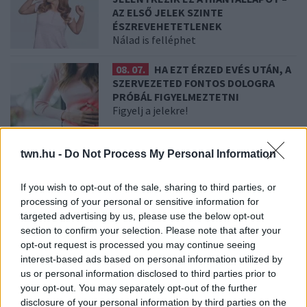
AZ ELSŐ JELEK SZINTE
ÉSZREVEHETETLENEK
Nálad is felléphet
08. 07.
HA EZT ÉRZED EVÉS UTÁN, A
SZERVEZETED FONTOS DOLOGRA
PRÓBÁL FIGYELMEZTETNI
Figyelj a jelekre!
08. 06.
ORVOS FIGYELMEZTET: EZT
twn.hu -
Do Not Process My Personal Information
AZ APRÓ REGGELI TÜNETET NE
SÖPÖRD A SZŐNYEG ALÁ
If you wish to opt-out of the sale, sharing to third parties, or
Fontos!
processing of your personal or sensitive information for
targeted advertising by us, please use the below opt-out
section to confirm your selection. Please note that after your
08. 05.
EZÉRT PÁRÁSODIK BE
opt-out request is processed you may continue seeing
ÁLLANDÓAN AZ ABLAK – EGYSZERŰBB
interest-based ads based on personal information utilized by
A MEGOLDÁS, MINT GONDOLNÁD
us or personal information disclosed to third parties prior to
Villámgyors megoldás
your opt-out. You may separately opt-out of the further
disclosure of your personal information by third parties on the