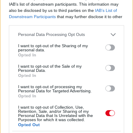
IAB’s list of downstream participants. This information may
08. 04.
NEM ECETTEL ÉS NEM SZÓDABIKARBÓNÁVAL:
also be disclosed by us to third parties on the
IAB’s List of
EZZEL LESZ ÚJRA CSILLOGÓ A VÍZKÖVES CSAP
Downstream Participants
that may further disclose it to other
A legjobb trükk
third parties.
08. 03.
HA MINDIG EZT A MONDATOT HASZNÁLOD, AZ
Please note that this website/app uses one or more Google
Personal Data Processing Opt Outs
RENDKÍVÜL MAGAS ÉRZELMI INTELLIGENCIÁRA UTALHAT
services and may gather and store information including but
Te szoktad?
not limited to your visit or usage behaviour. You may click to
I want to opt-out of the Sharing of my
personal data.
grant or deny consent to Google and its third-party tags to
08. 02.
SOKAN ROSSZUL TÁROLJÁK A GYÓGYSZEREIKET –
Opted In
use your data for below specified purposes in below Google
EMIATT CSÖKKENHET A HATÁSUK
consent section.
I want to opt-out of the Sale of my
Érdemes odafigyelni rá
Personal Data.
Opted In
08. 01.
EGYRE TÖBB FIATALNÁL JELENTKEZIK EZ A
VITAMINHIÁNY – ILYEN JELEKRE FIGYELJ
I want to opt-out of processing my
Erre figyelj!
Personal Data for Targeted Advertising.
Opted In
24 ÓRA TOVÁBBI HÍREI
I want to opt-out of Collection, Use,
Retention, Sale, and/or Sharing of my
Personal Data that Is Unrelated with the
24 óra
Purposes for which it was collected.
Opted Out