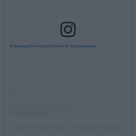
A bejegyzés megtekintése az Instagramon
Justin Bieber (@justinbieber) által megosztott bejegyzés