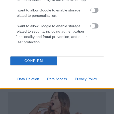
első jelek szinte észrevehetetlenek
I want to allow Google to enable storage
related to personalization.
I want to allow Google to enable storage
related to security, including authentication
functionality and fraud prevention, and other
user protection.
CONFIRM
Ha ezt érzed evés után, a szervezeted fontos dologra
próbál figyelmeztetni
Data Deletion
Data Access
Privacy Policy