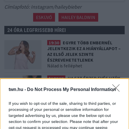
Címlapfotó: Instagram/haileybieber
ESKÜVŐ
HAILEY BALDWIN
24 ÓRA LEGFRISSEBB HÍREI
19:30
EGYRE TÖBB EMBERNÉL
JELENTKEZIK EZ A HIÁNYÁLLAPOT –
AZ ELSŐ JELEK SZINTE
ÉSZREVEHETETLENEK
Nálad is felléphet
tegnap
HA EZT ÉRZED EVÉS UTÁN,
A SZERVEZETED FONTOS DOLOGRA
PRÓBÁL FIGYELMEZTETNI
twn.hu -
Do Not Process My Personal Information
Figyelj a jelekre!
If you wish to opt-out of the sale, sharing to third parties, or
processing of your personal or sensitive information for
08. 06.
ORVOS FIGYELMEZTET: EZT
targeted advertising by us, please use the below opt-out
AZ APRÓ REGGELI TÜNETET NE
section to confirm your selection. Please note that after your
SÖPÖRD A SZŐNYEG ALÁ
opt-out request is processed you may continue seeing