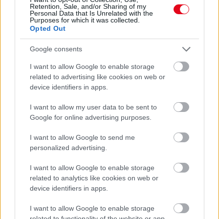
VITAMINHIÁNY – ILYEN JELEKRE FIGYELJ
Retention, Sale, and/or Sharing of my
Erre figyelj!
Personal Data that Is Unrelated with the
Purposes for which it was collected.
Opted Out
24 ÓRA TOVÁBBI HÍREI
Google consents
24 óra
I want to allow Google to enable storage
related to advertising like cookies on web or
device identifiers in apps.
I want to allow my user data to be sent to
Google for online advertising purposes.
I want to allow Google to send me
personalized advertising.
I want to allow Google to enable storage
related to analytics like cookies on web or
device identifiers in apps.
Egyre több embernél jelentkezik ez a hiányállapot – az
I want to allow Google to enable storage
related to functionality of the website or app.