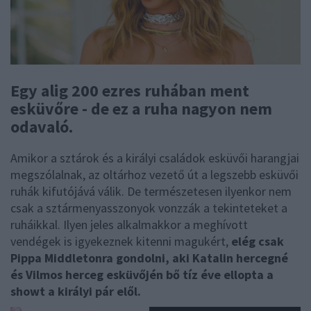
Egy alig 200 ezres ruhában ment
esküvőre - de ez a ruha nagyon nem
odavaló.
Amikor a sztárok és a királyi családok esküvői harangjai
megszólalnak, az oltárhoz vezető út a legszebb esküvői
ruhák kifutójává válik. De természetesen ilyenkor nem
csak a sztármenyasszonyok vonzzák a tekinteteket a
ruháikkal. Ilyen jeles alkalmakkor a meghívott
vendégek is igyekeznek kitenni magukért,
elég csak
Pippa Middletonra gondolni, aki Katalin hercegné
és Vilmos herceg esküvőjén bő tíz éve ellopta a
showt a királyi pár elől.