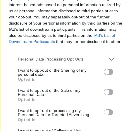
Fontos!
interest-based ads based on personal information utilized by
us or personal information disclosed to third parties prior to
your opt-out. You may separately opt-out of the further
08. 05.
EZÉRT PÁRÁSODIK BE
disclosure of your personal information by third parties on the
ÁLLANDÓAN AZ ABLAK – EGYSZERŰBB
IAB’s list of downstream participants. This information may
A MEGOLDÁS, MINT GONDOLNÁD
also be disclosed by us to third parties on the
IAB’s List of
Villámgyors megoldás
Downstream Participants
that may further disclose it to other
third parties.
08. 04.
NEM ECETTEL ÉS NEM SZÓDABIKARBÓNÁVAL:
Please note that this website/app uses one or more Google
Personal Data Processing Opt Outs
EZZEL LESZ ÚJRA CSILLOGÓ A VÍZKÖVES CSAP
services and may gather and store information including but
A legjobb trükk
not limited to your visit or usage behaviour. You may click to
I want to opt-out of the Sharing of my
personal data.
grant or deny consent to Google and its third-party tags to
Opted In
08. 03.
HA MINDIG EZT A MONDATOT HASZNÁLOD, AZ
use your data for below specified purposes in below Google
RENDKÍVÜL MAGAS ÉRZELMI INTELLIGENCIÁRA UTALHAT
consent section.
I want to opt-out of the Sale of my
Te szoktad?
Personal Data.
Opted In
08. 02.
SOKAN ROSSZUL TÁROLJÁK A GYÓGYSZEREIKET –
EMIATT CSÖKKENHET A HATÁSUK
I want to opt-out of processing my
Personal Data for Targeted Advertising.
Érdemes odafigyelni rá
Opted In
08. 01.
EGYRE TÖBB FIATALNÁL JELENTKEZIK EZ A
I want to opt-out of Collection, Use,