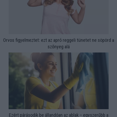
Orvos figyelmeztet: ezt az apró reggeli tünetet ne söpörd a
szőnyeg alá
Ezért párásodik be állandóan az ablak – egyszerűbb a