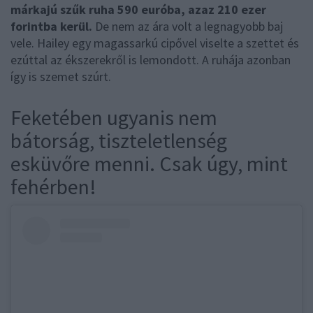
márkajú szűk ruha 590 euróba, azaz 210 ezer
forintba kerül.
De nem az ára volt a legnagyobb baj
vele. Hailey egy magassarkú cipővel viselte a szettet és
ezúttal az ékszerekről is lemondott. A ruhája azonban
így is szemet szúrt.
Feketében ugyanis nem
bátorság, tiszteletlenség
esküvőre menni. Csak úgy, mint
fehérben!