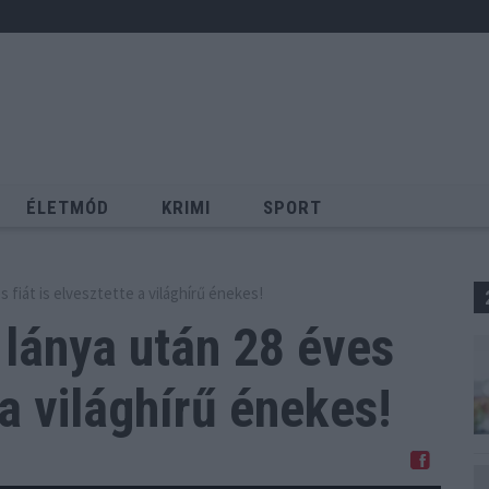
ÉLETMÓD
KRIMI
SPORT
Keresés
s fiát is elvesztette a világhírű énekes!
 lánya után 28 éves
 a világhírű énekes!
Megosztom Facebookon