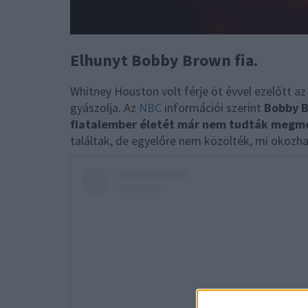
Elhunyt Bobby Brown fia.
Whitney Houston volt férje öt évvel ezelőtt az
gyászolja. Az
NBC
információi szerint
Bobby B
fiatalember életét már nem tudták megm
találtak, de egyelőre nem közölték, mi okozhat