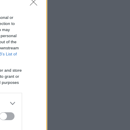
sonal or
ection to
ou may
 personal
out of the
 downstream
B’s List of
er and store
to grant or
ed purposes