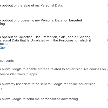
o opt-out of the Sale of my Personal Data.
 találták eszméletlenül az otthonuk
In
l- és kábítószer-túladagolás miatt került ilyen
e utána feladta a harcot.
to opt-out of processing my Personal Data for Targeted
ing.
In
o opt-out of Collection, Use, Retention, Sale, and/or Sharing
ersonal Data that Is Unrelated with the Purposes for which it
lected.
Out
consents
o allow Google to enable storage related to advertising like cookies on
evice identifiers in apps.
o allow my user data to be sent to Google for online advertising
s.
to allow Google to send me personalized advertising.