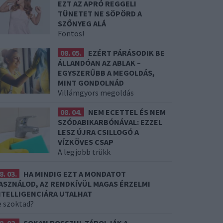
EZT AZ APRÓ REGGELI
TÜNETET NE SÖPÖRD A
SZŐNYEG ALÁ
Fontos!
08. 05.
EZÉRT PÁRÁSODIK BE
ÁLLANDÓAN AZ ABLAK –
EGYSZERŰBB A MEGOLDÁS,
MINT GONDOLNÁD
Villámgyors megoldás
08. 04.
NEM ECETTEL ÉS NEM
SZÓDABIKARBÓNÁVAL: EZZEL
LESZ ÚJRA CSILLOGÓ A
VÍZKÖVES CSAP
A legjobb trükk
8. 03.
HA MINDIG EZT A MONDATOT
ASZNÁLOD, AZ RENDKÍVÜL MAGAS ÉRZELMI
NTELLIGENCIÁRA UTALHAT
e szoktad?