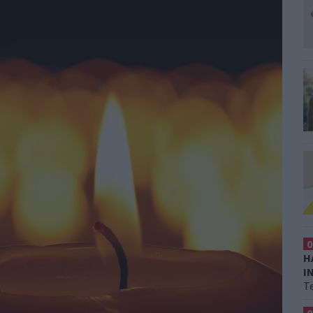
0
H
I
T