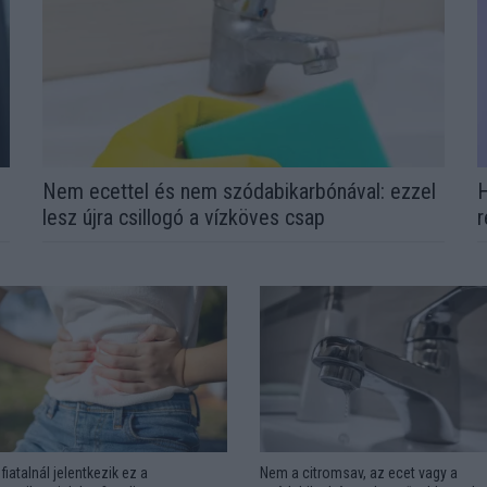
Nem ecettel és nem szódabikarbónával: ezzel
H
lesz újra csillogó a vízköves csap
r
fiatalnál jelentkezik ez a
Nem a citromsav, az ecet vagy a