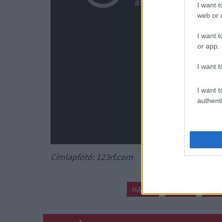
I want t
web or d
I want t
or app.
I want t
I want t
authenti
Címlapfotó: 123rf.com
HALÁL
GYÁSZ
BOB