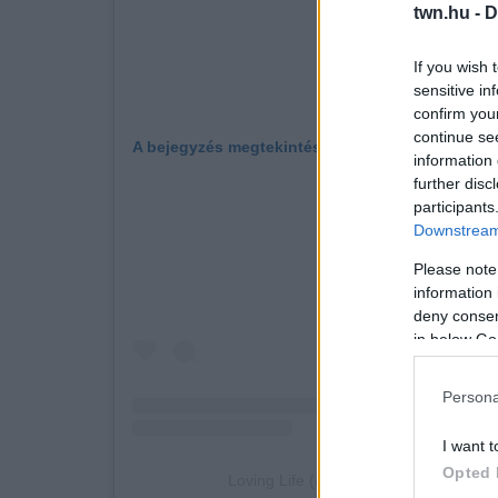
twn.hu -
D
If you wish 
sensitive in
confirm you
continue se
A bejegyzés megtekintése az Instagramon
information 
further disc
participants
Downstream 
Please note
information 
deny consent
in below Go
Persona
I want t
Opted 
Loving Life (@landa_215) által megos