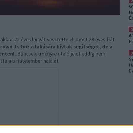
0
G
H
É
0
A
 akkor 22 éves lányát vesztette el, most 28 éves fiát
Er
rown Jr.-hoz a lakására hívtak segítséget, de a
0
enteni.
Bűncselekményre utaló jelet eddig nem
S
ta a a fiatelember halálát.
H
Ez