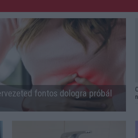
O
ervezeted fontos dologra próbál
n