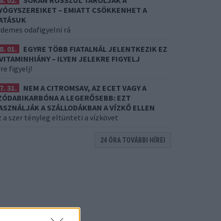
8. 02.
SOKAN ROSSZUL TÁROLJÁK A
YÓGYSZEREIKET – EMIATT CSÖKKENHET A
ATÁSUK
rdemes odafigyelni rá
8. 01.
EGYRE TÖBB FIATALNÁL JELENTKEZIK EZ
 VITAMINHIÁNY – ILYEN JELEKRE FIGYELJ
re figyelj!
7. 31.
NEM A CITROMSAV, AZ ECET VAGY A
ZÓDABIKARBÓNA A LEGERŐSEBB: EZT
ASZNÁLJÁK A SZÁLLODÁKBAN A VÍZKŐ ELLEN
 a szer tényleg eltünteti a vízkövet
24 ÓRA TOVÁBBI HÍREI