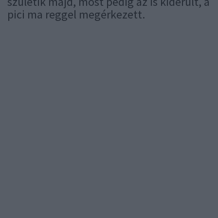
születik majd, most pedig az is kiderült, a
pici ma reggel megérkezett.