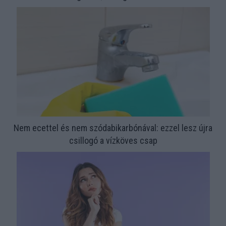
Nem ecettel és nem szódabikarbónával: ezzel lesz újra
csillogó a vízköves csap