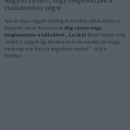
Nagyon vártam, hogy megérkezzek a
családomhoz végre .
Apa és anya nagyon boldogok és hálát adtak értem a
Nazareti Jézus Krisztusnak
Alig várom hogy
megismerjem a bátyámat , Lacikát
kicsit fázom mèg
, ezért is vagyok így betakarva és ha minden jól megy,
vasárnap már haza is engednek minket" - írta a
fotóhoz.