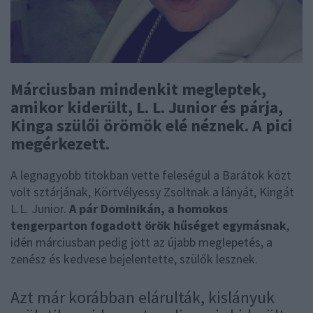
Márciusban mindenkit megleptek,
amikor kiderült, L. L. Junior és párja,
Kinga szülői örömök elé néznek. A pici
megérkezett.
A legnagyobb titokban vette feleségül a Barátok közt
volt sztárjának, Körtvélyessy Zsoltnak a lányát, Kingát
L.L. Junior.
A pár Dominikán, a homokos
tengerparton fogadott örök hűséget egymásnak
,
idén márciusban pedig jött az újabb meglepetés, a
zenész és kedvese bejelentette, szülők lesznek.
Azt már korábban elárulták, kislányuk