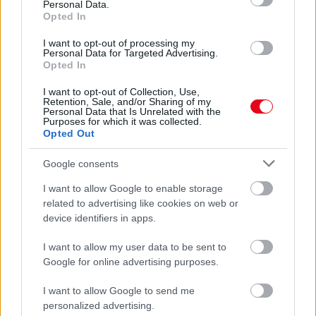
Personal Data.
RENDKÍVÜL MAGAS ÉRZELMI INTELLIGENCIÁRA UTALHAT
Opted In
Te szoktad?
I want to opt-out of processing my
08. 02.
SOKAN ROSSZUL TÁROLJÁK A GYÓGYSZEREIKET –
Personal Data for Targeted Advertising.
EMIATT CSÖKKENHET A HATÁSUK
Opted In
Érdemes odafigyelni rá
I want to opt-out of Collection, Use,
Retention, Sale, and/or Sharing of my
08. 01.
EGYRE TÖBB FIATALNÁL JELENTKEZIK EZ A
Personal Data that Is Unrelated with the
VITAMINHIÁNY – ILYEN JELEKRE FIGYELJ
Purposes for which it was collected.
Erre figyelj!
Opted Out
07. 31.
NEM A CITROMSAV, AZ ECET VAGY A
Google consents
SZÓDABIKARBÓNA A LEGERŐSEBB: EZT HASZNÁLJÁK A
SZÁLLODÁKBAN A VÍZKŐ ELLEN
I want to allow Google to enable storage
Ez a szer tényleg eltünteti a vízkövet
related to advertising like cookies on web or
device identifiers in apps.
24 ÓRA TOVÁBBI HÍREI
I want to allow my user data to be sent to
Google for online advertising purposes.
24 óra
I want to allow Google to send me
personalized advertising.