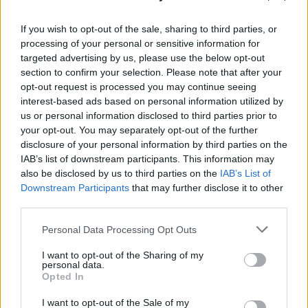
Figyelj a jelekre!
If you wish to opt-out of the sale, sharing to third parties, or
08. 06.
ORVOS FIGYELMEZTET: EZT
processing of your personal or sensitive information for
AZ APRÓ REGGELI TÜNETET NE
targeted advertising by us, please use the below opt-out
SÖPÖRD A SZŐNYEG ALÁ
section to confirm your selection. Please note that after your
Fontos!
opt-out request is processed you may continue seeing
interest-based ads based on personal information utilized by
us or personal information disclosed to third parties prior to
08. 05.
EZÉRT PÁRÁSODIK BE
your opt-out. You may separately opt-out of the further
ÁLLANDÓAN AZ ABLAK – EGYSZERŰBB
disclosure of your personal information by third parties on the
A MEGOLDÁS, MINT GONDOLNÁD
IAB’s list of downstream participants. This information may
Villámgyors megoldás
also be disclosed by us to third parties on the
IAB’s List of
Downstream Participants
that may further disclose it to other
third parties.
08. 04.
NEM ECETTEL ÉS NEM
SZÓDABIKARBÓNÁVAL: EZZEL LESZ
Please note that this website/app uses one or more Google
Personal Data Processing Opt Outs
ÚJRA CSILLOGÓ A VÍZKÖVES CSAP
services and may gather and store information including but
A legjobb trükk
not limited to your visit or usage behaviour. You may click to
I want to opt-out of the Sharing of my
personal data.
grant or deny consent to Google and its third-party tags to
Opted In
use your data for below specified purposes in below Google
consent section.
08. 03.
HA MINDIG EZT A MONDATOT HASZNÁLOD, AZ
I want to opt-out of the Sale of my