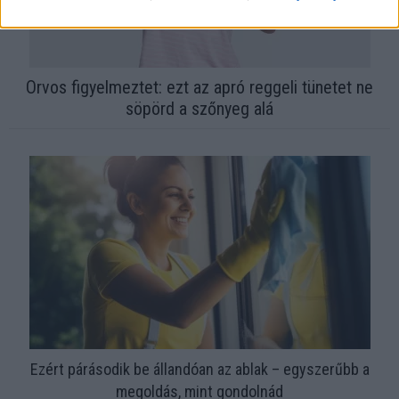
Orvos figyelmeztet: ezt az apró reggeli tünetet ne
söpörd a szőnyeg alá
Ezért párásodik be állandóan az ablak – egyszerűbb a
megoldás, mint gondolnád