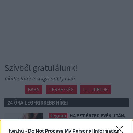
Szívből gratulálunk!
Címlapfotó: Instagram/l.l.junior
BABA
TERHESSÉG
L. L. JUNIOR
24 ÓRA LEGFRISSEBB HÍREI
tegnap
HA EZT ÉRZED EVÉS UTÁN,
A SZERVEZETED FONTOS DOLOGRA
PRÓBÁL FIGYELMEZTETNI
twn.hu -
Do Not Process My Personal Information