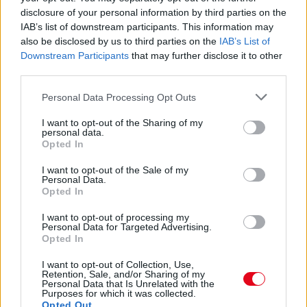
Fontos!
disclosure of your personal information by third parties on the
IAB’s list of downstream participants. This information may
also be disclosed by us to third parties on the
IAB’s List of
08. 05.
EZÉRT PÁRÁSODIK BE ÁLLANDÓAN AZ ABLAK –
Downstream Participants
that may further disclose it to other
EGYSZERŰBB A MEGOLDÁS, MINT GONDOLNÁD
third parties.
Villámgyors megoldás
Please note that this website/app uses one or more Google
Personal Data Processing Opt Outs
08. 04.
NEM ECETTEL ÉS NEM SZÓDABIKARBÓNÁVAL:
services and may gather and store information including but
EZZEL LESZ ÚJRA CSILLOGÓ A VÍZKÖVES CSAP
not limited to your visit or usage behaviour. You may click to
I want to opt-out of the Sharing of my
personal data.
A legjobb trükk
grant or deny consent to Google and its third-party tags to
Opted In
use your data for below specified purposes in below Google
08. 03.
HA MINDIG EZT A MONDATOT HASZNÁLOD, AZ
consent section.
I want to opt-out of the Sale of my
RENDKÍVÜL MAGAS ÉRZELMI INTELLIGENCIÁRA UTALHAT
Personal Data.
Te szoktad?
Opted In
08. 02.
SOKAN ROSSZUL TÁROLJÁK A GYÓGYSZEREIKET –
I want to opt-out of processing my
Personal Data for Targeted Advertising.
EMIATT CSÖKKENHET A HATÁSUK
Opted In
Érdemes odafigyelni rá
I want to opt-out of Collection, Use,
Retention, Sale, and/or Sharing of my
24 ÓRA TOVÁBBI HÍREI
Personal Data that Is Unrelated with the
Purposes for which it was collected.
Opted Out