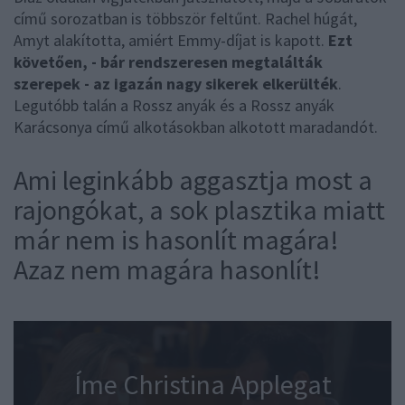
című sorozatban is többször feltűnt. Rachel húgát,
Amyt alakította, amiért Emmy-díjat is kapott.
Ezt
követően, - bár rendszeresen megtalálták
szerepek - az igazán nagy sikerek elkerülték
.
Legutóbb talán a Rossz anyák és a Rossz anyák
Karácsonya című alkotásokban alkotott maradandót.
Ami leginkább aggasztja most a
rajongókat, a sok plasztika miatt
már nem is hasonlít magára!
Azaz nem magára hasonlít!
Íme Christina Applegat