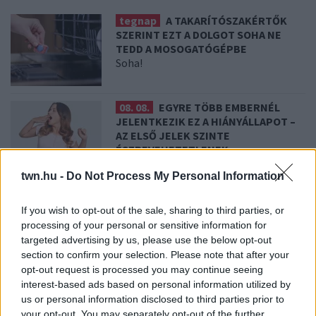
tegnap
A TAKARÍTÓSZAKÉRTŐK
SZERINT EZT A DOLGOT SOHA NE
TEDD A MOSOGATÓGÉPBE
Soha!
08. 08.
EGYRE TÖBB EMBERNÉL
JELENTKEZIK EZ A HIÁNYÁLLAPOT –
AZ ELSŐ JELEK SZINTE
ÉSZREVEHETETLENEK
Nálad is felléphet
twn.hu -
Do Not Process My Personal Information
08. 07.
HA EZT ÉRZED EVÉS UTÁN, A
SZERVEZETED FONTOS DOLOGRA
If you wish to opt-out of the sale, sharing to third parties, or
PRÓBÁL FIGYELMEZTETNI
processing of your personal or sensitive information for
Figyelj a jelekre!
targeted advertising by us, please use the below opt-out
section to confirm your selection. Please note that after your
opt-out request is processed you may continue seeing
08. 06.
ORVOS FIGYELMEZTET: EZT
interest-based ads based on personal information utilized by
AZ APRÓ REGGELI TÜNETET NE
us or personal information disclosed to third parties prior to
SÖPÖRD A SZŐNYEG ALÁ
your opt-out. You may separately opt-out of the further