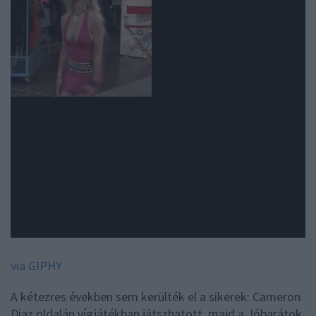
via GIPHY
A kétezres években sem kerülték el a sikerek: Cameron
Diaz oldalán vígjátékban játszhatott, majd a Jóbarátok