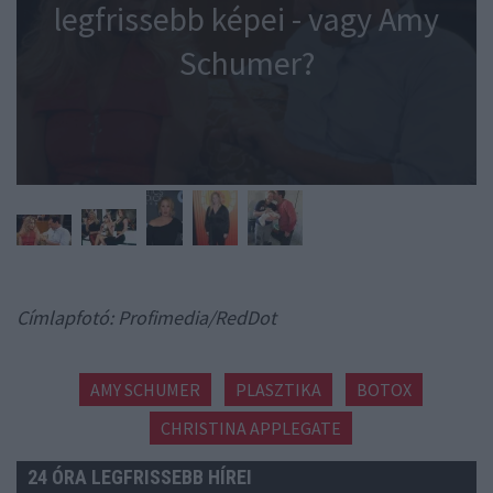
legfrissebb képei - vagy Amy
Schumer?
Címlapfotó: Profimedia/RedDot
AMY SCHUMER
PLASZTIKA
BOTOX
CHRISTINA APPLEGATE
24 ÓRA LEGFRISSEBB HÍREI