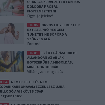
UTÁN, A SZERVEZETED FONTOS
DOLOGRA PRÓBÁL
FIGYELMEZTETNI
Figyelj a jelekre!
08. 06.
ORVOS FIGYELMEZTET:
EZT AZ APRÓ REGGELI
TÜNETET NE SÖPÖRD A
SZŐNYEG ALÁ
Fontos!
08. 05.
EZÉRT PÁRÁSODIK BE
ÁLLANDÓAN AZ ABLAK –
EGYSZERŰBB A MEGOLDÁS,
MINT GONDOLNÁD
Villámgyors megoldás
8. 04.
NEM ECETTEL ÉS NEM
ZÓDABIKARBÓNÁVAL: EZZEL LESZ ÚJRA
SILLOGÓ A VÍZKÖVES CSAP
 legjobb trükk