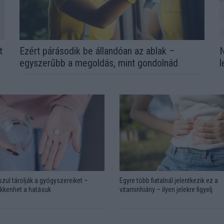
t
Ezért párásodik be állandóan az ablak –
N
egyszerűbb a megoldás, mint gondolnád
l
zul tárolják a gyógyszereiket –
Egyre több fiatalnál jelentkezik ez a
kkenhet a hatásuk
vitaminhiány – ilyen jelekre figyelj