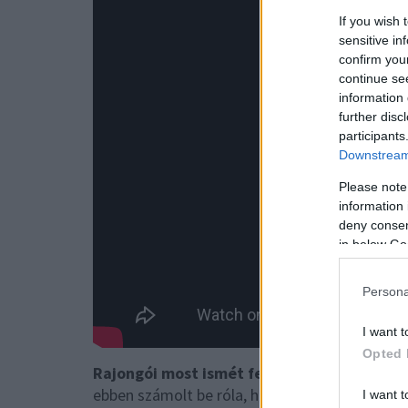
If you wish 
sensitive in
confirm you
continue se
information 
further disc
participants
Downstream 
Please note
information 
deny consent
in below Go
Persona
I want t
Opted 
Rajongói most ismét felkapták a fejüket V
ebben számolt be róla, hogy focista szerelmén
I want t