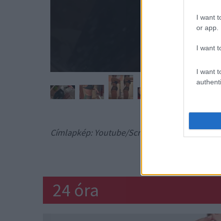
I want t
or app.
I want t
I want t
authenti
Címlapkép: Youtube/ScreenShot
SINGH 
24 óra