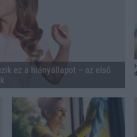
H
zik ez a hiányállapot – az első
d
ek