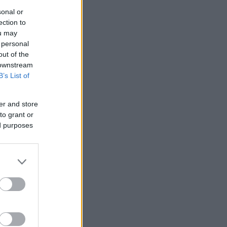
sonal or
ection to
ou may
 personal
out of the
 downstream
B’s List of
er and store
to grant or
ed purposes