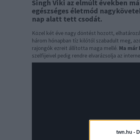
Singh Viki az elmúlt években m
egészséges életmód nagykövetek
nap alatt tett csodát.
Közel két éve nagy döntést hozott, elhatározá
három hónapban tíz kilótól szabadult meg, azó
rajongók ezreit állította maga mellé.
Ma már b
szelfijeivel pedig rendre elvarázsolja az intern
twn.hu -
D