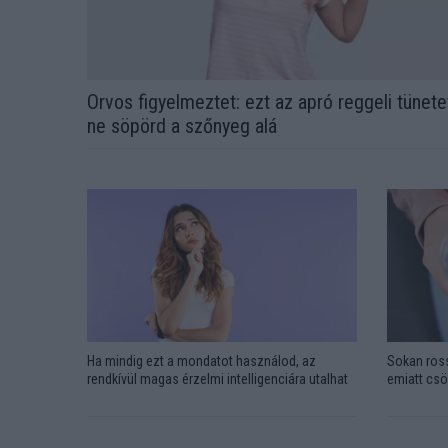
Orvos figyelmeztet: ezt az apró reggeli tünete
ne söpörd a szőnyeg alá
Ha mindig ezt a mondatot használod, az
Sokan ross
rendkívül magas érzelmi intelligenciára utalhat
emiatt csö