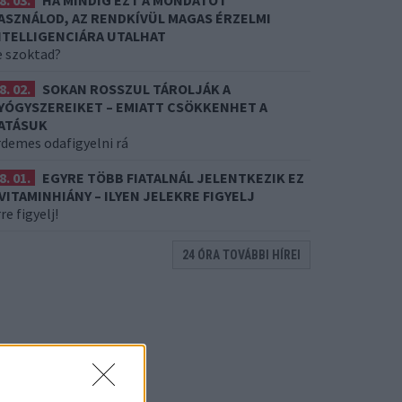
8. 03.
HA MINDIG EZT A MONDATOT
ASZNÁLOD, AZ RENDKÍVÜL MAGAS ÉRZELMI
NTELLIGENCIÁRA UTALHAT
e szoktad?
8. 02.
SOKAN ROSSZUL TÁROLJÁK A
YÓGYSZEREIKET – EMIATT CSÖKKENHET A
ATÁSUK
rdemes odafigyelni rá
8. 01.
EGYRE TÖBB FIATALNÁL JELENTKEZIK EZ
 VITAMINHIÁNY – ILYEN JELEKRE FIGYELJ
re figyelj!
24 ÓRA TOVÁBBI HÍREI