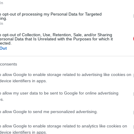
In
to opt-out of processing my Personal Data for Targeted
val várta őt haza!
ing.
In
o opt-out of Collection, Use, Retention, Sale, and/or Sharing
ersonal Data that Is Unrelated with the Purposes for which it
lected.
Out
consents
tte-utána képe! Hat nap
o allow Google to enable storage related to advertising like cookies on
evice identifiers in apps.
latt...
o allow my user data to be sent to Google for online advertising
s.
to allow Google to send me personalized advertising.
o allow Google to enable storage related to analytics like cookies on
evice identifiers in apps.