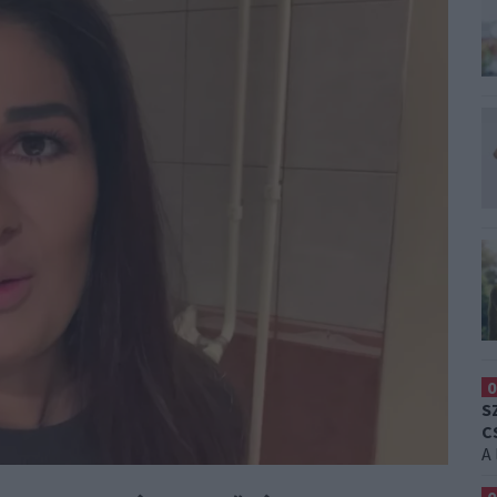
0
S
C
A