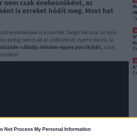
0
ár nem csak énekesnőként, az
H
ént is ezreket hódít meg. Most hat
I
T
0
sát eredmények is követték: Singh Viki már az első
G
ta pedig nemcsak az önbizalmát nyerte vissza, új
H
üszkén vállalja minden egyes porcikáját,
szexi
É
etezőket.
0
A
Er
o Not Process My Personal Information