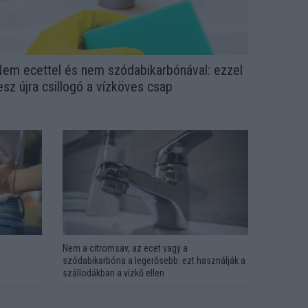
em ecettel és nem szódabikarbónával: ezzel
esz újra csillogó a vízköves csap
Nem a citromsav, az ecet vagy a
szódabikarbóna a legerősebb: ezt használják a
szállodákban a vízkő ellen