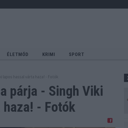
ÉLETMÓD
KRIMI
SPORT
Keresés
ki lapos hassal várta haza! - Fotók
a párja - Singh Viki
 haza! - Fotók
Megosztom Facebookon