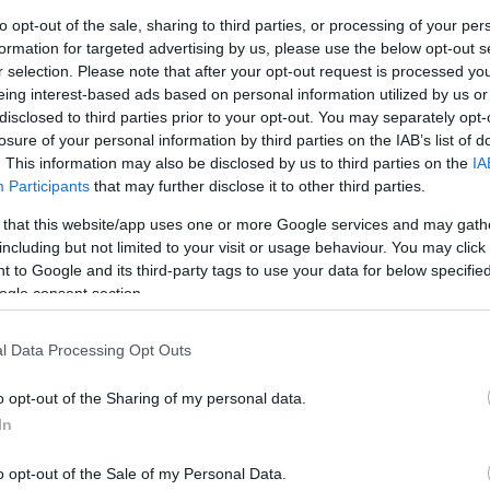
to opt-out of the sale, sharing to third parties, or processing of your per
formation for targeted advertising by us, please use the below opt-out s
r selection. Please note that after your opt-out request is processed y
eing interest-based ads based on personal information utilized by us or
disclosed to third parties prior to your opt-out. You may separately opt-
losure of your personal information by third parties on the IAB’s list of
. This information may also be disclosed by us to third parties on the
IA
Participants
that may further disclose it to other third parties.
 that this website/app uses one or more Google services and may gath
including but not limited to your visit or usage behaviour. You may click 
 to Google and its third-party tags to use your data for below specifi
ogle consent section.
l Data Processing Opt Outs
o opt-out of the Sharing of my personal data.
In
iki legújabb videóblogja kapcsán:
az énekesnő
ek el kellett utaznia hat napra. Az énekesnő úgy
o opt-out of the Sale of my Personal Data.