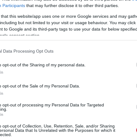
Participants
that may further disclose it to other third parties.
 that this website/app uses one or more Google services and may gath
including but not limited to your visit or usage behaviour. You may click 
 to Google and its third-party tags to use your data for below specifi
ogle consent section.
ánya, Meadow. Édesanyja Rebecca Soteros, a színész
 napokban már a 21. életévét töltötte be,
és bár
l Data Processing Opt Outs
 szépségéről, most valóban meglepte a világot.
o opt-out of the Sharing of my personal data.
n lett az új stílusával!
In
o opt-out of the Sale of my Personal Data.
In
to opt-out of processing my Personal Data for Targeted
ing.
In
 lányának friss képeiért!
o opt-out of Collection, Use, Retention, Sale, and/or Sharing
ersonal Data that Is Unrelated with the Purposes for which it
lected.