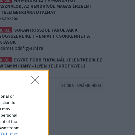
8. 03.
HA MINDIG EZT A MONDATOT
ASZNÁLOD, AZ RENDKÍVÜL MAGAS ÉRZELMI
NTELLIGENCIÁRA UTALHAT
e szoktad?
8. 02.
SOKAN ROSSZUL TÁROLJÁK A
YÓGYSZEREIKET – EMIATT CSÖKKENHET A
ATÁSUK
rdemes odafigyelni rá
8. 01.
EGYRE TÖBB FIATALNÁL JELENTKEZIK EZ
 VITAMINHIÁNY – ILYEN JELEKRE FIGYELJ
re figyelj!
24 ÓRA TOVÁBBI HÍREI
sonal or
ection to
ou may
 personal
out of the
 downstream
B’s List of