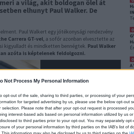
0
eri a világ, akit boldogan ölel át
H
esetben elhunyt Paul Walker. De
I
T
0
 elment. Paul Walkert egy jótékonysági rendezvény
G
che Carrera GT-vel
, a sofőr azonban elvesztette az
H
csi kigyulladt és mindketten bennégtek.
Paul Walker
É
an azóta is képtelenek feldolgozni.
0
A
Er
o Not Process My Personal Information
to opt-out of the sale, sharing to third parties, or processing of your per
formation for targeted advertising by us, please use the below opt-out s
r selection. Please note that after your opt-out request is processed y
eing interest-based ads based on personal information utilized by us or
disclosed to third parties prior to your opt-out. You may separately opt-
losure of your personal information by third parties on the IAB’s list of
. This information may also be disclosed by us to third parties on the
IA