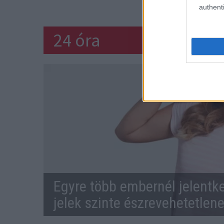
P
authenti
24 óra
Egyre több embernél jelentke
jelek szinte észrevehetetlen