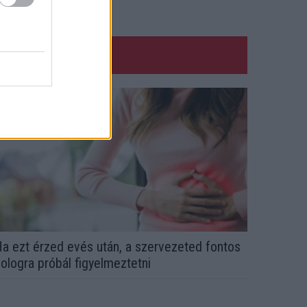
a ezt érzed evés után, a szervezeted fontos
ologra próbál figyelmeztetni