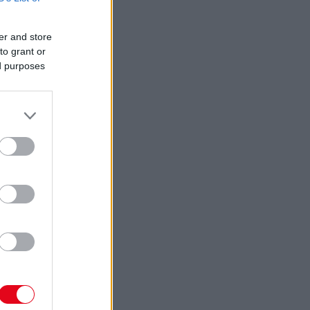
er and store
to grant or
ed purposes