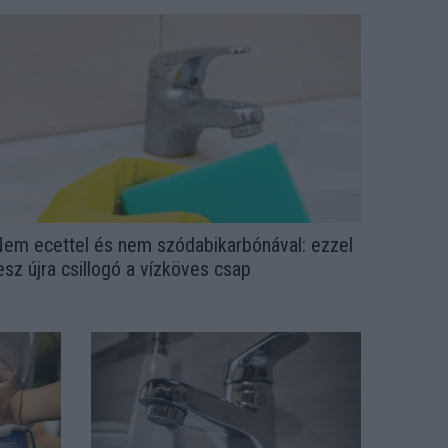
em ecettel és nem szódabikarbónával: ezzel
esz újra csillogó a vízköves csap