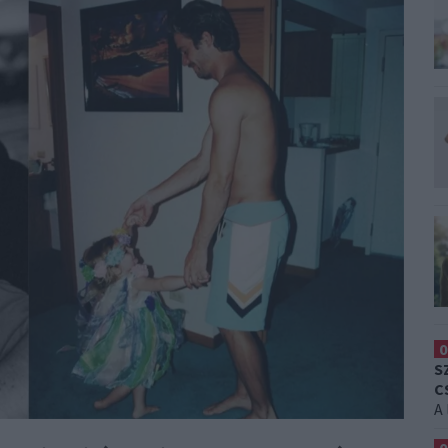
0
S
C
A