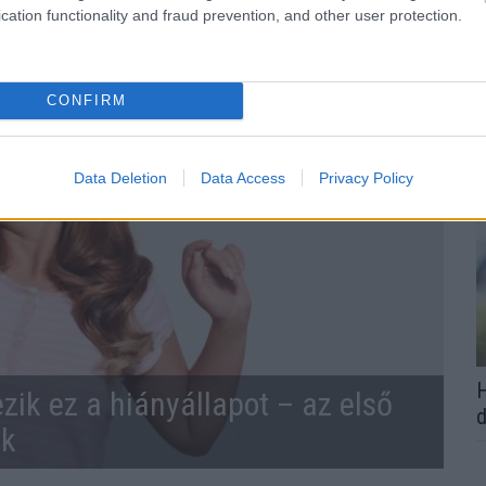
AUL WALKER
cation functionality and fraud prevention, and other user protection.
CONFIRM
Data Deletion
Data Access
Privacy Policy
H
zik ez a hiányállapot – az első
d
ek