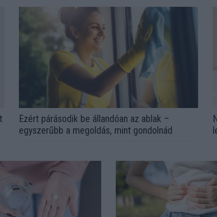
t
Ezért párásodik be állandóan az ablak –
N
egyszerűbb a megoldás, mint gondolnád
l