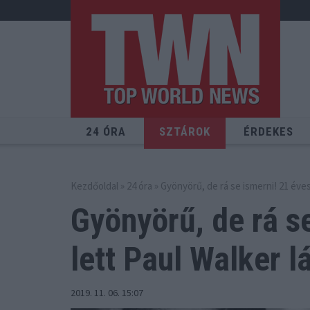
24 ÓRA
SZTÁROK
ÉRDEKES
Kezdőoldal
»
24 óra
» Gyönyörű, de rá se ismerni! 21 éves
Gyönyörű, de rá s
lett Paul Walker l
2019. 11. 06. 15:07