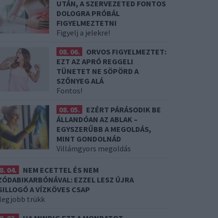
UTÁN, A SZERVEZETED FONTOS
DOLOGRA PRÓBÁL
FIGYELMEZTETNI
Figyelj a jelekre!
08. 06.
ORVOS FIGYELMEZTET:
EZT AZ APRÓ REGGELI
TÜNETET NE SÖPÖRD A
SZŐNYEG ALÁ
Fontos!
08. 05.
EZÉRT PÁRÁSODIK BE
ÁLLANDÓAN AZ ABLAK –
EGYSZERŰBB A MEGOLDÁS,
MINT GONDOLNÁD
Villámgyors megoldás
8. 04.
NEM ECETTEL ÉS NEM
ZÓDABIKARBÓNÁVAL: EZZEL LESZ ÚJRA
SILLOGÓ A VÍZKÖVES CSAP
 legjobb trükk