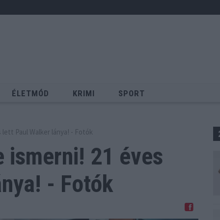
ÉLETMÓD
KRIMI
SPORT
Keresés
 lett Paul Walker lánya! - Fotók
e ismerni! 21 éves
ánya! - Fotók
Megosztom Facebookon