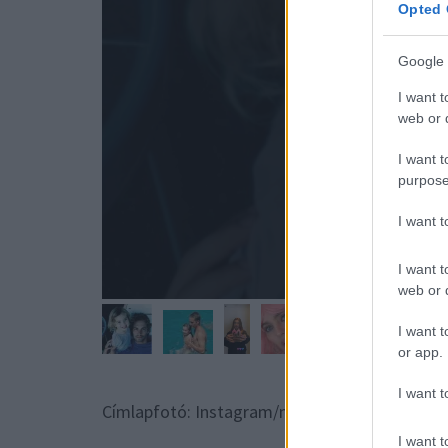
Opted 
Google 
I want t
web or d
I want t
purpose
I want 
I want t
web or d
I want t
or app.
I want t
Címlapfotó: Instagram/meadowwalker
I want t