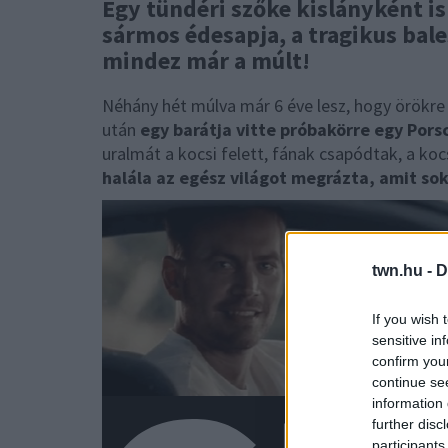
Egy tündéri szőke kislányként ism
sármos édesapja, a tragikus bal
mindez már a múlt!
Néhány hét múlva már 6 éve lesz, hogy örökre
után
egy barátja vitte próbakörre egy Pors
uralmát a kocsi felett, fának csapódtak, a ko
halála az egész világot megrázta, amit sok
twn.hu -
D
If you wish 
sensitive in
confirm you
continue se
information 
further disc
participants