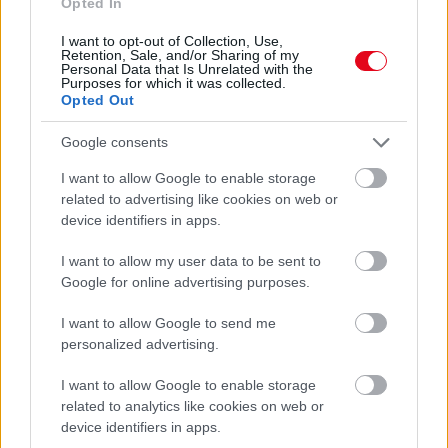
Opted In
I want to opt-out of Collection, Use,
Retention, Sale, and/or Sharing of my
Personal Data that Is Unrelated with the
Ezért párásodik be állandóan az ablak – egyszerűbb a
Purposes for which it was collected.
megoldás, mint gondolnád
Opted Out
Google consents
I want to allow Google to enable storage
related to advertising like cookies on web or
device identifiers in apps.
I want to allow my user data to be sent to
Google for online advertising purposes.
I want to allow Google to send me
personalized advertising.
Nem ecettel és nem szódabikarbónával: ezzel lesz
I want to allow Google to enable storage
újra csillogó a vízköves csap
related to analytics like cookies on web or
device identifiers in apps.