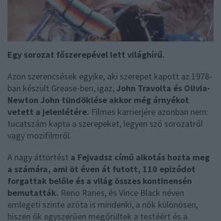
Egy sorozat főszerepével lett világhírű.
Azon szerencsések egyike, aki szerepet kapott az 1978-
ban készült Grease-ben, igaz,
John Travolta és Olivia-
Newton John tündöklése akkor még árnyékot
vetett a jelenlétére.
Filmes karrierjére azonban nem:
tucatszám kapta a szerepeket, legyen szó sorozatról
vagy mozifilmről.
A nagy áttörtést
a Fejvadsz című alkotás hozta meg
a számára, ami öt éven át futott, 110 epizódot
forgattak belőle és a világ összes kontinensén
bemutatták.
Reno Ranes, és Vince Black néven
emlegeti szinte azóta is mindenki, a nők különösen,
hiszen ők egyszerűen megőrültek a testéért és a