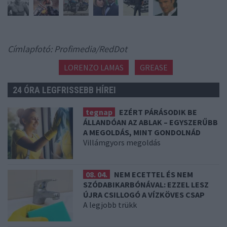
Címlapfotó: Profimedia/RedDot
LORENZO LAMAS
GREASE
24 ÓRA LEGFRISSEBB HÍREI
tegnap
EZÉRT PÁRÁSODIK BE
ÁLLANDÓAN AZ ABLAK – EGYSZERŰBB
A MEGOLDÁS, MINT GONDOLNÁD
Villámgyors megoldás
08. 04.
NEM ECETTEL ÉS NEM
SZÓDABIKARBÓNÁVAL: EZZEL LESZ
ÚJRA CSILLOGÓ A VÍZKÖVES CSAP
A legjobb trükk