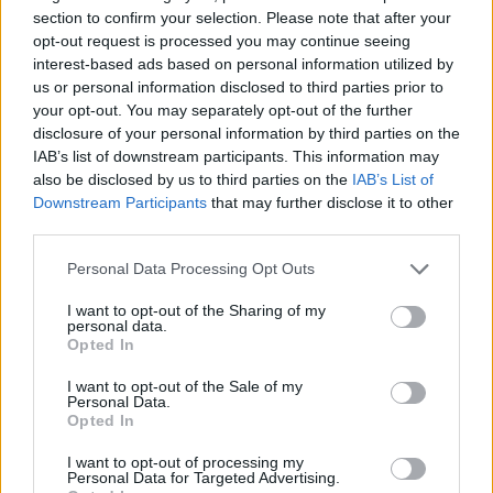
07. 31.
HAGYD A SÓT: EGY CSIPET EBBŐL A FŐZŐVÍZBE,
section to confirm your selection. Please note that after your
ÉS SOKKAL FINOMABB LESZ A FŐTT KRUMPLI
opt-out request is processed you may continue seeing
Titkos hozzávaló
interest-based ads based on personal information utilized by
07. 31.
EZZEL LOCSOLD HETENTE EGYSZER: KÉTSZER
us or personal information disclosed to third parties prior to
ANNYI VIRÁGOT HOZ MAJD A MUSKÁTLI, HA EZT CSINÁLOD
your opt-out. You may separately opt-out of the further
Ettől lesz a tiéd a leggyönyörűbb muskátli a környéken
disclosure of your personal information by third parties on the
IAB’s list of downstream participants. This information may
also be disclosed by us to third parties on the
IAB’s List of
24 ÓRA TOVÁBBI HÍREI
Downstream Participants
that may further disclose it to other
third parties.
24 óra
Please note that this website/app uses one or more Google
Personal Data Processing Opt Outs
services and may gather and store information including but
not limited to your visit or usage behaviour. You may click to
I want to opt-out of the Sharing of my
personal data.
grant or deny consent to Google and its third-party tags to
Opted In
use your data for below specified purposes in below Google
consent section.
I want to opt-out of the Sale of my
Personal Data.
Opted In
I want to opt-out of processing my
Personal Data for Targeted Advertising.