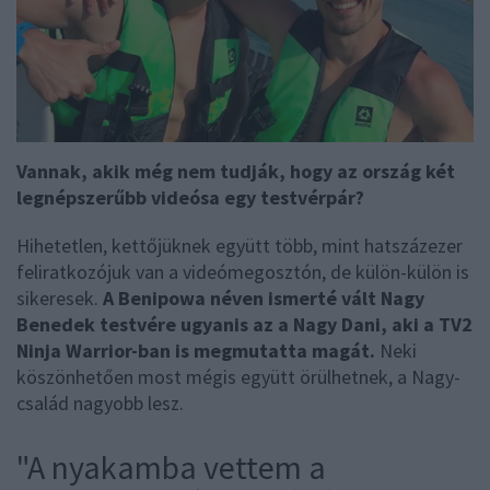
Vannak, akik még nem tudják, hogy az ország két
legnépszerűbb videósa egy testvérpár?
Hihetetlen, kettőjüknek együtt több, mint hatszázezer
feliratkozójuk van a videómegosztón, de külön-külön is
sikeresek.
A Benipowa néven ismerté vált Nagy
Benedek testvére ugyanis az a Nagy Dani, aki a TV2
Ninja Warrior-ban is megmutatta magát.
Neki
köszönhetően most mégis együtt örülhetnek, a Nagy-
család nagyobb lesz.
"A nyakamba vettem a