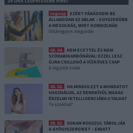
24 ÓRA LEGFRISSEBB HÍREI
tegnap
EZÉRT PÁRÁSODIK BE
ÁLLANDÓAN AZ ABLAK – EGYSZERŰBB
A MEGOLDÁS, MINT GONDOLNÁD
Villámgyors megoldás
08. 04.
NEM ECETTEL ÉS NEM
SZÓDABIKARBÓNÁVAL: EZZEL LESZ
ÚJRA CSILLOGÓ A VÍZKÖVES CSAP
A legjobb trükk
08. 03.
HA MINDIG EZT A MONDATOT
HASZNÁLOD, AZ RENDKÍVÜL MAGAS
ÉRZELMI INTELLIGENCIÁRA UTALHAT
Te szoktad?
08. 02.
SOKAN ROSSZUL TÁROLJÁK
A GYÓGYSZEREIKET – EMIATT