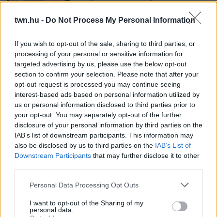
CSÖKKENHET A HATÁSUK
Érdemes odafigyelni rá
twn.hu -
Do Not Process My Personal Information
If you wish to opt-out of the sale, sharing to third parties, or
08. 01.
EGYRE TÖBB FIATALNÁL JELENTKEZIK EZ A
processing of your personal or sensitive information for
VITAMINHIÁNY – ILYEN JELEKRE FIGYELJ
targeted advertising by us, please use the below opt-out
Erre figyelj!
section to confirm your selection. Please note that after your
07. 31.
NEM A CITROMSAV, AZ ECET VAGY A
opt-out request is processed you may continue seeing
SZÓDABIKARBÓNA A LEGERŐSEBB: EZT HASZNÁLJÁK A
interest-based ads based on personal information utilized by
SZÁLLODÁKBAN A VÍZKŐ ELLEN
us or personal information disclosed to third parties prior to
Ez a szer tényleg eltünteti a vízkövet
your opt-out. You may separately opt-out of the further
disclosure of your personal information by third parties on the
07. 31.
HAGYD A SÓT: EGY CSIPET EBBŐL A FŐZŐVÍZBE,
IAB’s list of downstream participants. This information may
ÉS SOKKAL FINOMABB LESZ A FŐTT KRUMPLI
also be disclosed by us to third parties on the
IAB’s List of
Titkos hozzávaló
Downstream Participants
that may further disclose it to other
third parties.
07. 31.
EZZEL LOCSOLD HETENTE EGYSZER: KÉTSZER
ANNYI VIRÁGOT HOZ MAJD A MUSKÁTLI, HA EZT CSINÁLOD
Please note that this website/app uses one or more Google
Personal Data Processing Opt Outs
Ettől lesz a tiéd a leggyönyörűbb muskátli a környéken
services and may gather and store information including but
not limited to your visit or usage behaviour. You may click to
I want to opt-out of the Sharing of my
personal data.
24 ÓRA TOVÁBBI HÍREI
grant or deny consent to Google and its third-party tags to