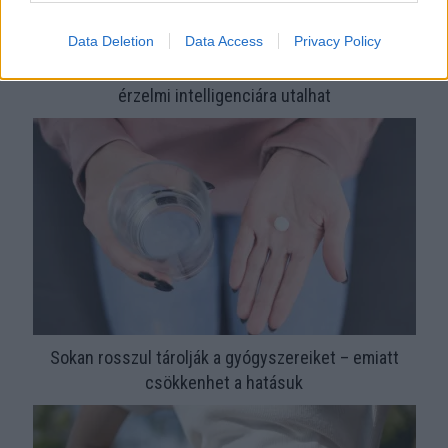
Data Deletion
Data Access
Privacy Policy
Ha mindig ezt a mondatot használod, az rendkívül magas
érzelmi intelligenciára utalhat
Sokan rosszul tárolják a gyógyszereiket – emiatt
csökkenhet a hatásuk