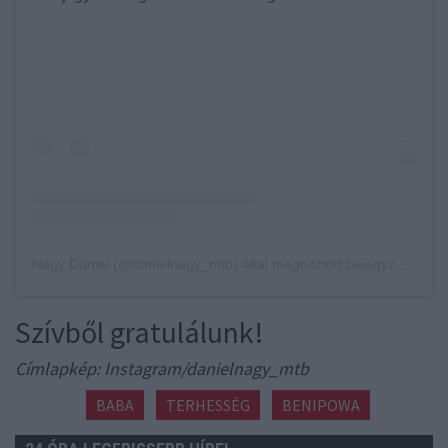
Nagy Dániel (@danielnagy_mtb) által megosztott bejegyzés
,
Márc
Szívből gratulálunk!
Címlapkép: Instagram/danielnagy_mtb
BABA
TERHESSÉG
BENIPOWA