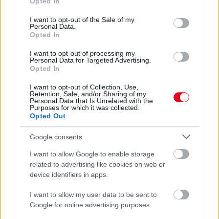
Opted In
use your data for below specified purposes in below Google
24 óra
consent section.
I want to opt-out of the Sale of my
Personal Data.
Opted In
I want to opt-out of processing my
Personal Data for Targeted Advertising.
Opted In
I want to opt-out of Collection, Use,
Retention, Sale, and/or Sharing of my
Personal Data that Is Unrelated with the
Purposes for which it was collected.
Opted Out
Google consents
I want to allow Google to enable storage
related to advertising like cookies on web or
Ezért párásodik be állandóan az ablak – egyszerűbb a
device identifiers in apps.
megoldás, mint gondolnád
I want to allow my user data to be sent to
Google for online advertising purposes.