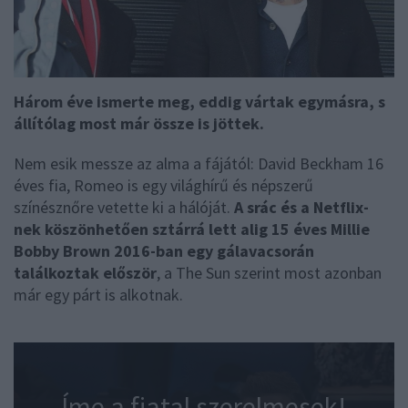
Három éve ismerte meg, eddig vártak egymásra, s
állítólag most már össze is jöttek.
Nem esik messze az alma a fájától: David Beckham 16
éves fia, Romeo is egy világhírű és népszerű
színésznőre vetette ki a hálóját.
A srác és a Netflix-
nek köszönhetően sztárrá lett alig 15 éves Millie
Bobby Brown 2016-ban egy gálavacsorán
találkoztak először
, a The Sun szerint most azonban
már egy párt is alkotnak.
Íme a fiatal szerelmesek!