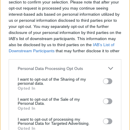
Erre figyelj!
section to confirm your selection. Please note that after your
opt-out request is processed you may continue seeing
07. 31.
NEM A CITROMSAV, AZ ECET VAGY A
interest-based ads based on personal information utilized by
SZÓDABIKARBÓNA A LEGERŐSEBB: EZT HASZNÁLJÁK A
us or personal information disclosed to third parties prior to
SZÁLLODÁKBAN A VÍZKŐ ELLEN
your opt-out. You may separately opt-out of the further
Ez a szer tényleg eltünteti a vízkövet
disclosure of your personal information by third parties on the
IAB’s list of downstream participants. This information may
24 ÓRA TOVÁBBI HÍREI
also be disclosed by us to third parties on the
IAB’s List of
Downstream Participants
that may further disclose it to other
24 óra
third parties.
Please note that this website/app uses one or more Google
Personal Data Processing Opt Outs
services and may gather and store information including but
not limited to your visit or usage behaviour. You may click to
I want to opt-out of the Sharing of my
personal data.
grant or deny consent to Google and its third-party tags to
Opted In
use your data for below specified purposes in below Google
consent section.
I want to opt-out of the Sale of my
Personal Data.
Opted In
I want to opt-out of processing my
Personal Data for Targeted Advertising.
Opted In