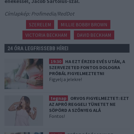
énekessel, Jacob Sartoius-szal.
Címlapkép: Profimedia/RedDot
SZERELEM
MILLIE BOBBY BROWN
VICTORIA BECKHAM
DAVID BECKHAM
24 ÓRA LEGFRISSEBB HÍREI
19:30
HA EZT ÉRZED EVÉS UTÁN, A
SZERVEZETED FONTOS DOLOGRA
PRÓBÁL FIGYELMEZTETNI
Figyelj a jelekre!
tegnap
ORVOS FIGYELMEZTET: EZT
AZ APRÓ REGGELI TÜNETET NE
SÖPÖRD A SZŐNYEG ALÁ
Fontos!