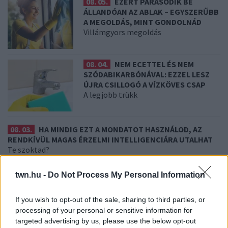
08. 05.
EZÉRT PÁRÁSODIK BE
ÁLLANDÓAN AZ ABLAK – EGYSZERŰBB
A MEGOLDÁS, MINT GONDOLNÁD
Villámgyors megoldás
08. 04.
NEM ECETTEL ÉS NEM
SZÓDABIKARBÓNÁVAL: EZZEL LESZ
ÚJRA CSILLOGÓ A VÍZKÖVES CSAP
A legjobb trükk
08. 03.
HA MINDIG EZT A MONDATOT HASZNÁLOD, AZ
RENDKÍVÜL MAGAS ÉRZELMI INTELLIGENCIÁRA UTALHAT
Te szoktad?
08. 02.
SOKAN ROSSZUL TÁROLJÁK A GYÓGYSZEREIKET –
twn.hu -
Do Not Process My Personal Information
EMIATT CSÖKKENHET A HATÁSUK
Érdemes odafigyelni rá
If you wish to opt-out of the sale, sharing to third parties, or
08. 01.
EGYRE TÖBB FIATALNÁL JELENTKEZIK EZ A
processing of your personal or sensitive information for
VITAMINHIÁNY – ILYEN JELEKRE FIGYELJ
targeted advertising by us, please use the below opt-out