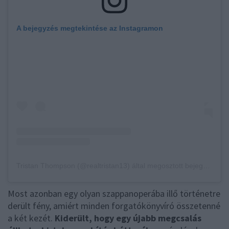
A bejegyzés megtekintése az Instagramon
Tristan Thompson (@realtristan13) által megosztott bejegyzés
,
No
Most azonban egy olyan szappanoperába illő történetre
derült fény, amiért minden forgatókönyvíró összetenné
a két kezét.
Kiderült, hogy egy újabb megcsalás