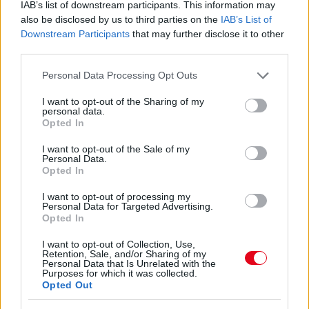
IAB’s list of downstream participants. This information may
EMIATT CSÖKKENHET A HATÁSUK
also be disclosed by us to third parties on the
IAB’s List of
Érdemes odafigyelni rá
Downstream Participants
that may further disclose it to other
third parties.
08. 01.
EGYRE TÖBB FIATALNÁL JELENTKEZIK EZ A
VITAMINHIÁNY – ILYEN JELEKRE FIGYELJ
Please note that this website/app uses one or more Google
Personal Data Processing Opt Outs
Erre figyelj!
services and may gather and store information including but
not limited to your visit or usage behaviour. You may click to
I want to opt-out of the Sharing of my
07. 31.
NEM A CITROMSAV, AZ ECET VAGY A
personal data.
grant or deny consent to Google and its third-party tags to
SZÓDABIKARBÓNA A LEGERŐSEBB: EZT HASZNÁLJÁK A
Opted In
use your data for below specified purposes in below Google
SZÁLLODÁKBAN A VÍZKŐ ELLEN
Ez a szer tényleg eltünteti a vízkövet
consent section.
I want to opt-out of the Sale of my
Personal Data.
Opted In
07. 31.
HAGYD A SÓT: EGY CSIPET EBBŐL A FŐZŐVÍZBE,
ÉS SOKKAL FINOMABB LESZ A FŐTT KRUMPLI
I want to opt-out of processing my
Titkos hozzávaló
Personal Data for Targeted Advertising.
Opted In
24 ÓRA TOVÁBBI HÍREI
I want to opt-out of Collection, Use,
Retention, Sale, and/or Sharing of my
24 óra
Personal Data that Is Unrelated with the
Purposes for which it was collected.
Opted Out