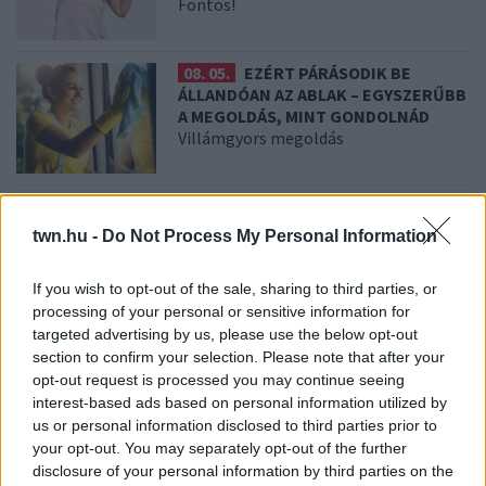
Fontos!
08. 05.
EZÉRT PÁRÁSODIK BE
ÁLLANDÓAN AZ ABLAK – EGYSZERŰBB
A MEGOLDÁS, MINT GONDOLNÁD
Villámgyors megoldás
08. 04.
NEM ECETTEL ÉS NEM
SZÓDABIKARBÓNÁVAL: EZZEL LESZ
twn.hu -
Do Not Process My Personal Information
ÚJRA CSILLOGÓ A VÍZKÖVES CSAP
A legjobb trükk
If you wish to opt-out of the sale, sharing to third parties, or
processing of your personal or sensitive information for
targeted advertising by us, please use the below opt-out
08. 03.
HA MINDIG EZT A MONDATOT
section to confirm your selection. Please note that after your
HASZNÁLOD, AZ RENDKÍVÜL MAGAS
opt-out request is processed you may continue seeing
ÉRZELMI INTELLIGENCIÁRA UTALHAT
interest-based ads based on personal information utilized by
Te szoktad?
us or personal information disclosed to third parties prior to
your opt-out. You may separately opt-out of the further
disclosure of your personal information by third parties on the
08. 02.
SOKAN ROSSZUL TÁROLJÁK A GYÓGYSZEREIKET –