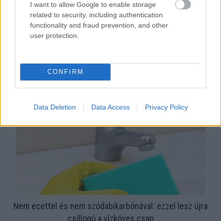
I want to allow Google to enable storage
related to security, including authentication
functionality and fraud prevention, and other
user protection.
Ezért párásodik be állandóan az ablak – egyszerűbb a
megoldás, mint gondolnád
CONFIRM
Data Deletion
Data Access
Privacy Policy
Nem ecettel és nem szódabikarbónával: ezzel lesz újra
csillogó a vízköves csap