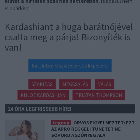
állhat a hirtelen szakítás hátterében
, ráadásul nem
is akárkivel.
Kardashiant a huga barátnőjével
csalta meg a párja! Bizonyíték is
van!
Kattints a részletekért és képekért!
SZAKÍTÁS
MEGCSALÁS
VÁLÁS
KHLOE KARDASHIAN
TRISTAN THOMPSON
24 ÓRA LEGFRISSEBB HÍREI
tegnap
ORVOS FIGYELMEZTET: EZT
AZ APRÓ REGGELI TÜNETET NE
SÖPÖRD A SZŐNYEG ALÁ