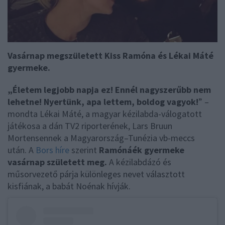
Vasárnap megszületett Kiss Ramóna és Lékai Máté
gyermeke.
„Életem legjobb napja ez! Ennél nagyszerűbb nem
lehetne! Nyertünk, apa lettem, boldog vagyok!
” –
mondta Lékai Máté, a magyar kézilabda-válogatott
játékosa a dán TV2 riporterének, Lars Bruun
Mortensennek a Magyarország–Tunézia vb-meccs
után. A
Bors híre
szerint
Ramónáék gyermeke
vasárnap született meg.
A kézilabdázó és
műsorvezető párja különleges nevet választott
kisfiának, a babát Noénak hívják.