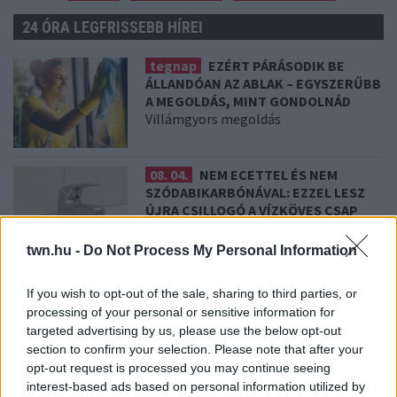
24 ÓRA LEGFRISSEBB HÍREI
tegnap
EZÉRT PÁRÁSODIK BE
ÁLLANDÓAN AZ ABLAK – EGYSZERŰBB
A MEGOLDÁS, MINT GONDOLNÁD
Villámgyors megoldás
08. 04.
NEM ECETTEL ÉS NEM
SZÓDABIKARBÓNÁVAL: EZZEL LESZ
ÚJRA CSILLOGÓ A VÍZKÖVES CSAP
A legjobb trükk
twn.hu -
Do Not Process My Personal Information
08. 03.
HA MINDIG EZT A MONDATOT
If you wish to opt-out of the sale, sharing to third parties, or
HASZNÁLOD, AZ RENDKÍVÜL MAGAS
processing of your personal or sensitive information for
ÉRZELMI INTELLIGENCIÁRA UTALHAT
targeted advertising by us, please use the below opt-out
Te szoktad?
section to confirm your selection. Please note that after your
opt-out request is processed you may continue seeing
interest-based ads based on personal information utilized by
08. 02.
SOKAN ROSSZUL TÁROLJÁK