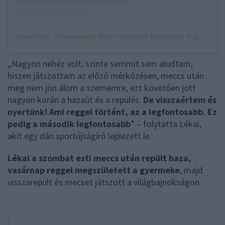
Lekai Mate (@lekaimate) által megosztott bejegyzés
,
Aug 21., 2018, időpont: 9:27 (PDT időzóna szerint)
„Nagyon nehéz volt, szinte semmit sem aludtam,
hiszen játszottam az előző mérkőzésen, meccs után
meg nem jön álom a szememre, ezt követően jött
nagyon korán a hazaút és a repülés.
De visszaértem és
nyertünk! Ami reggel történt, az a legfontosabb. Ez
pedig a második legfontosabb
” – folytatta Lékai,
akit egy dán sportújságíró leplezett le.
Lékai a szombat esti meccs után repült haza,
vasárnap reggel megszületett a gyermeke
, majd
visszarepült és mecset játszott a világbajnokságon.
.