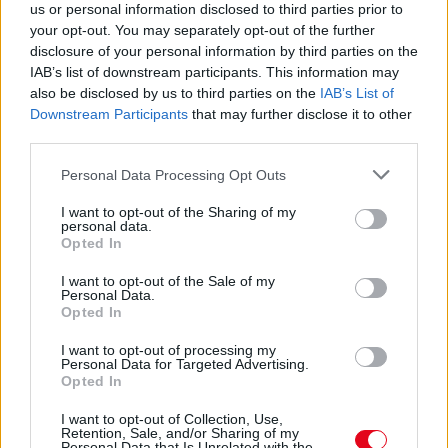
us or personal information disclosed to third parties prior to
A GYÓGYSZEREIKET – EMIATT
your opt-out. You may separately opt-out of the further
CSÖKKENHET A HATÁSUK
disclosure of your personal information by third parties on the
Érdemes odafigyelni rá
IAB’s list of downstream participants. This information may
also be disclosed by us to third parties on the
IAB’s List of
Downstream Participants
that may further disclose it to other
08. 01.
EGYRE TÖBB FIATALNÁL JELENTKEZIK EZ A
third parties.
VITAMINHIÁNY – ILYEN JELEKRE FIGYELJ
Erre figyelj!
Please note that this website/app uses one or more Google
Personal Data Processing Opt Outs
services and may gather and store information including but
07. 31.
NEM A CITROMSAV, AZ ECET VAGY A
not limited to your visit or usage behaviour. You may click to
I want to opt-out of the Sharing of my
SZÓDABIKARBÓNA A LEGERŐSEBB: EZT HASZNÁLJÁK A
personal data.
grant or deny consent to Google and its third-party tags to
SZÁLLODÁKBAN A VÍZKŐ ELLEN
Opted In
use your data for below specified purposes in below Google
Ez a szer tényleg eltünteti a vízkövet
consent section.
I want to opt-out of the Sale of my
Personal Data.
07. 31.
HAGYD A SÓT: EGY CSIPET EBBŐL A FŐZŐVÍZBE,
Opted In
ÉS SOKKAL FINOMABB LESZ A FŐTT KRUMPLI
Titkos hozzávaló
I want to opt-out of processing my
Personal Data for Targeted Advertising.
07. 31.
EZZEL LOCSOLD HETENTE EGYSZER: KÉTSZER
Opted In
ANNYI VIRÁGOT HOZ MAJD A MUSKÁTLI, HA EZT CSINÁLOD
Ettől lesz a tiéd a leggyönyörűbb muskátli a környéken
I want to opt-out of Collection, Use,
Retention, Sale, and/or Sharing of my
Personal Data that Is Unrelated with the