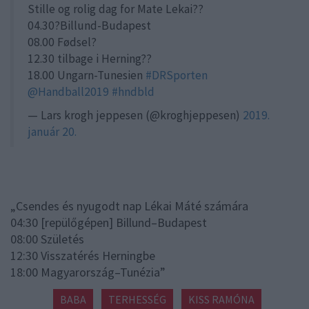
Stille og rolig dag for Mate Lekai??
04.30?Billund-Budapest
08.00 Fødsel?
12.30 tilbage i Herning??
18.00 Ungarn-Tunesien
#DRSporten
@Handball2019
#hndbld
— Lars krogh jeppesen (@kroghjeppesen)
2019.
január 20.
„Csendes és nyugodt nap Lékai Máté számára
04:30 [repülőgépen] Billund–Budapest
08:00 Születés
12:30 Visszatérés Herningbe
18:00 Magyarország–Tunézia”
BABA
TERHESSÉG
KISS RAMÓNA