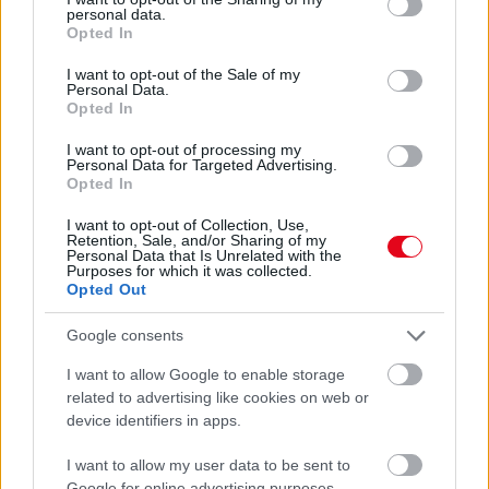
personal data.
grant or deny consent to Google and its third-party tags to
Opted In
use your data for below specified purposes in below Google
consent section.
I want to opt-out of the Sale of my
Personal Data.
Opted In
I want to opt-out of processing my
Personal Data for Targeted Advertising.
Opted In
I want to opt-out of Collection, Use,
Retention, Sale, and/or Sharing of my
Personal Data that Is Unrelated with the
Purposes for which it was collected.
Nem ecettel és nem szódabikarbónával: ezzel lesz
Opted Out
újra csillogó a vízköves csap
Google consents
I want to allow Google to enable storage
related to advertising like cookies on web or
device identifiers in apps.
I want to allow my user data to be sent to
Google for online advertising purposes.