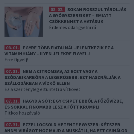
08. 02.
SOKAN ROSSZUL TÁROLJÁK
A GYÓGYSZEREIKET – EMIATT
CSÖKKENHET A HATÁSUK
Érdemes odafigyelni rá
08. 01.
EGYRE TÖBB FIATALNÁL JELENTKEZIK EZ A
VITAMINHIÁNY – ILYEN JELEKRE FIGYELJ
Erre figyelj!
07. 31.
NEM A CITROMSAV, AZ ECET VAGY A
SZÓDABIKARBÓNA A LEGERŐSEBB: EZT HASZNÁLJÁK A
SZÁLLODÁKBAN A VÍZKŐ ELLEN
Ez a szer tényleg eltünteti a vízkövet
07. 31.
HAGYD A SÓT: EGY CSIPET EBBŐL A FŐZŐVÍZBE,
ÉS SOKKAL FINOMABB LESZ A FŐTT KRUMPLI
Titkos hozzávaló
07. 31.
EZZEL LOCSOLD HETENTE EGYSZER: KÉTSZER
ANNYI VIRÁGOT HOZ MAJD A MUSKÁTLI, HA EZT CSINÁLOD