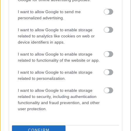
I want to allow Google to send me
personalized advertising.
I want to allow Google to enable storage
related to analytics like cookies on web or
Ha mindig ezt a mondatot használod, az rendkívül magas
device identifiers in apps.
érzelmi intelligenciára utalhat
I want to allow Google to enable storage
related to functionality of the website or app.
I want to allow Google to enable storage
related to personalization.
I want to allow Google to enable storage
related to security, including authentication
functionality and fraud prevention, and other
user protection.
Sokan rosszul tárolják a gyógyszereiket – emiatt
csökkenhet a hatásuk
CONFIRM