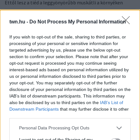
Ettől lesz a tiéd a leggyönyörűbb muskátli a környéken
24 ÓRA TOVÁBBI HÍREI
twn.hu -
Do Not Process My Personal Information
24 óra
If you wish to opt-out of the sale, sharing to third parties, or
processing of your personal or sensitive information for
targeted advertising by us, please use the below opt-out
section to confirm your selection. Please note that after your
opt-out request is processed you may continue seeing
interest-based ads based on personal information utilized by
us or personal information disclosed to third parties prior to
your opt-out. You may separately opt-out of the further
disclosure of your personal information by third parties on the
IAB’s list of downstream participants. This information may
also be disclosed by us to third parties on the
IAB’s List of
Downstream Participants
that may further disclose it to other
third parties.
Please note that this website/app uses one or more Google
Ezért párásodik be állandóan az ablak – egyszerűbb a
Personal Data Processing Opt Outs
services and may gather and store information including but
megoldás, mint gondolnád
not limited to your visit or usage behaviour. You may click to
I want to opt-out of the Sharing of my