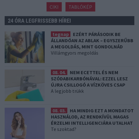
CIKI
TABLÓKÉP
24 ÓRA LEGFRISSEBB HÍREI
tegnap
EZÉRT PÁRÁSODIK BE
ÁLLANDÓAN AZ ABLAK – EGYSZERŰBB
A MEGOLDÁS, MINT GONDOLNÁD
Villámgyors megoldás
08. 04.
NEM ECETTEL ÉS NEM
SZÓDABIKARBÓNÁVAL: EZZEL LESZ
ÚJRA CSILLOGÓ A VÍZKÖVES CSAP
A legjobb trükk
08. 03.
HA MINDIG EZT A MONDATOT
HASZNÁLOD, AZ RENDKÍVÜL MAGAS
ÉRZELMI INTELLIGENCIÁRA UTALHAT
Te szoktad?