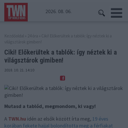
2026. 08. 06.
Kezdőoldal
»
24 óra
» Ciki! Előkerültek a tablók: így néztek ki a
világsztárok gimiben!
Ciki! Előkerültek a tablók: így néztek
ki a
világsztárok gimiben!
2018. 10. 21. 14:10
Mutasd a tablód, megmondom, ki vagy!
A
TWN.hu
idén az elsők között írta meg,
19 éves
korában fekete hajjal bolondította meg a férfiakat