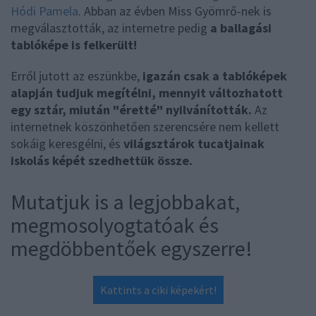
Hódi Pamela
. Abban az évben Miss Gyömrő-nek is
megválasztották, az internetre pedig
a ballagási
tablóképe is felkerült!
Erről jutott az eszünkbe,
igazán csak a tablóképek
alapján tudjuk megítélni, mennyit változhatott
egy sztár, miután "éretté" nyilvánították.
Az
internetnek köszönhetően szerencsére nem kellett
sokáig keresgélni, és
világsztárok tucatjainak
iskolás képét szedhettük össze.
Mutatjuk is a legjobbakat,
megmosolyogtatóak és
megdöbbentőek egyszerre!
Kattints a ciki képekért!