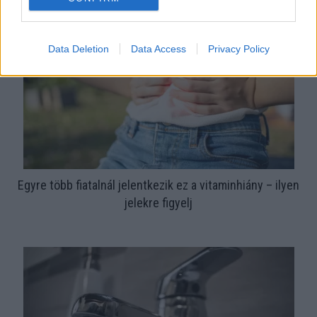
Data Deletion
Data Access
Privacy Policy
Egyre több fiatalnál jelentkezik ez a vitaminhiány – ilyen
jelekre figyelj