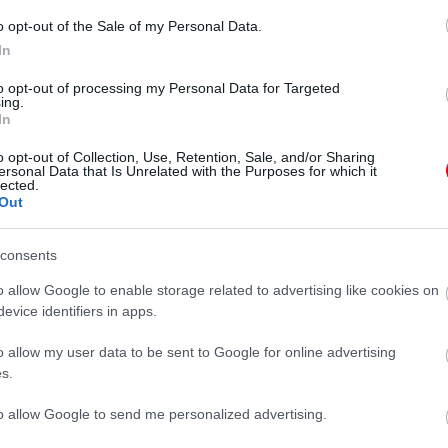
osztott bejegyzés,
Szept 24., 2018, időpont: 5:46 (PDT időzóna szerint)
o opt-out of the Sale of my Personal Data.
In
olatban férjével, szerelmük koronája pedig minden
to opt-out of processing my Personal Data for Targeted
ing.
.
Vivi látszólag nem nagyon tud betelni vele, már
In
égi oldalán.
o opt-out of Collection, Use, Retention, Sale, and/or Sharing
ersonal Data that Is Unrelated with the Purposes for which it
lected.
Out
hatott ki az első családos
consents
al kiegészülve!
o allow Google to enable storage related to advertising like cookies on
evice identifiers in apps.
o allow my user data to be sent to Google for online advertising
s.
BORZI VIVIEN
to allow Google to send me personalized advertising.