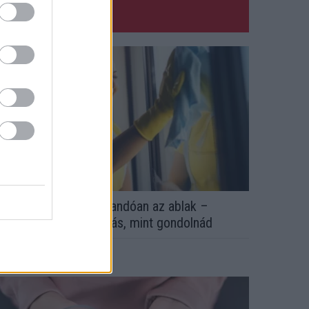
zért párásodik be állandóan az ablak –
gyszerűbb a megoldás, mint gondolnád