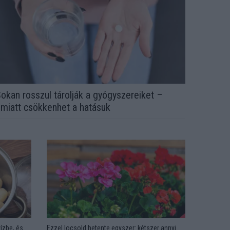
okan rosszul tárolják a gyógyszereiket –
miatt csökkenhet a hatásuk
ízbe, és
Ezzel locsold hetente egyszer: kétszer annyi