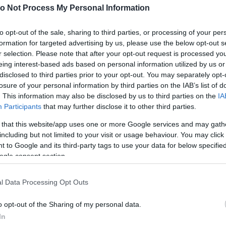
0
o Not Process My Personal Information
A
Er
to opt-out of the sale, sharing to third parties, or processing of your per
0
formation for targeted advertising by us, please use the below opt-out s
S
r selection. Please note that after your opt-out request is processed y
H
eing interest-based ads based on personal information utilized by us or
ése az Instagramon
Ez
disclosed to third parties prior to your opt-out. You may separately opt-
losure of your personal information by third parties on the IAB’s list of
0
. This information may also be disclosed by us to third parties on the
IA
F
Participants
that may further disclose it to other third parties.
K
T
 that this website/app uses one or more Google services and may gath
including but not limited to your visit or usage behaviour. You may click 
 to Google and its third-party tags to use your data for below specifi
ogle consent section.
l Data Processing Opt Outs
 3200 g-mal és 55cm-rel. Csodás kismanó már
o opt-out of the Sharing of my personal data.
családdá váltunk! ?
In