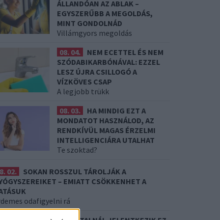
ÁLLANDÓAN AZ ABLAK –
EGYSZERŰBB A MEGOLDÁS,
MINT GONDOLNÁD
Villámgyors megoldás
08. 04.
NEM ECETTEL ÉS NEM
SZÓDABIKARBÓNÁVAL: EZZEL
LESZ ÚJRA CSILLOGÓ A
VÍZKÖVES CSAP
A legjobb trükk
08. 03.
HA MINDIG EZT A
MONDATOT HASZNÁLOD, AZ
RENDKÍVÜL MAGAS ÉRZELMI
INTELLIGENCIÁRA UTALHAT
Te szoktad?
8. 02.
SOKAN ROSSZUL TÁROLJÁK A
YÓGYSZEREIKET – EMIATT CSÖKKENHET A
ATÁSUK
rdemes odafigyelni rá