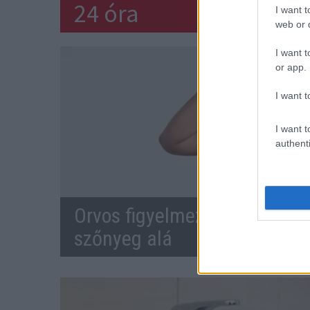
24 óra
I want t
web or d
I want t
or app.
I want t
I want t
authenti
Orvos figyelmeztet: ezt az ap
szőnyeg alá