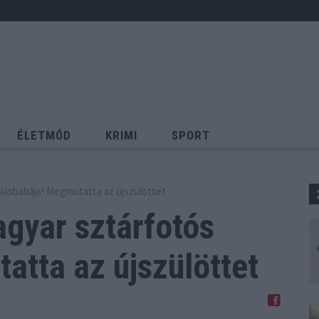
ÉLETMÓD
KRIMI
SPORT
Keresés
kisbabája! Megmutatta az újszülöttet
gyar sztárfotós
tta az újszülöttet
Megosztom Facebookon