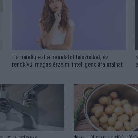
l
Ha mindig ezt a mondatot használod, az
S
rendkívül magas érzelmi intelligenciára utalhat
e
omsav, az ecet vagy a
Hagyd a sót: egy csipet ebből a főzőv