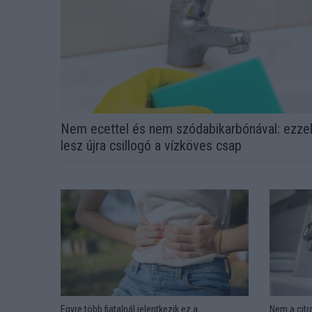
Nem ecettel és nem szódabikarbónával: ezze
lesz újra csillogó a vízköves csap
Egyre több fiatalnál jelentkezik ez a
Nem a citr