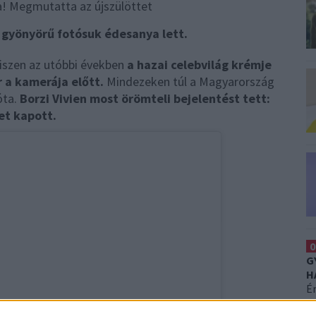
 gyönyörű fotósuk édesanya lett.
iszen az utóbbi években
a hazai celebvilág krémje
a kamerája előtt.
Mindezeken túl a Magyarország
óta.
Borzi Vivien most örömteli bejelentést tett:
et kapott.
0
G
H
É