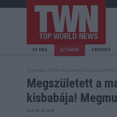
24 ÓRA
SZTÁROK
ÉRDEKES
Kezdőoldal
»
24 óra
» Megszületett a magyar sztárfotós 
Megszületett a ma
kisbabája!
Megmuta
2018. 09. 24. 16:50