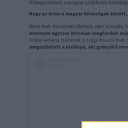
Nagy az öröm a magyar hírességek között,
Neve évek óta ismert idehaza, nem is csoda, h
minimum egyszer biztosan megfordult már 
Szépe verseny zsűriének is tagja hosszú évek 
megszületett a kislánya, aki gyönyörű nev