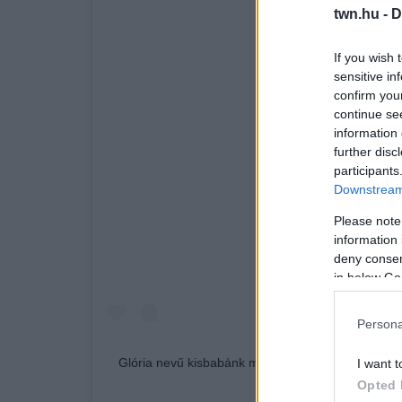
twn.hu -
D
If you wish 
sensitive in
confirm you
continue se
A bejegyzés megtekint
information 
further disc
participants
Downstream 
Please note
information 
deny consent
in below Go
Persona
Glória nevű kisbabánk ma délelőtt megszületett!
I want t
most! @lionelszabo ?‍?‍?
Opted 