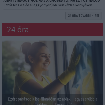
ANNYI VIRÁGOT HOZ MAJD A MUSKÁTLI, HA EZT CSINÁLOD
Ettől lesz a tiéd a leggyönyörűbb muskátli a környéken
24 ÓRA TOVÁBBI HÍREI
24 óra
Ezért párásodik be állandóan az ablak – egyszerűbb a
megoldás, mint gondolnád