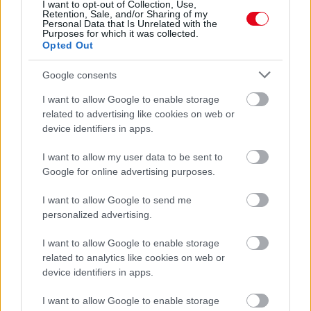
I want to opt-out of Collection, Use,
Retention, Sale, and/or Sharing of my
BARBEE
Personal Data that Is Unrelated with the
Purposes for which it was collected.
Opted Out
24 ÓRA LEGFRISSEBB HÍREI
Google consents
tegnap
EZÉRT PÁRÁSODIK BE
ÁLLANDÓAN AZ ABLAK – EGYSZERŰBB
I want to allow Google to enable storage
A MEGOLDÁS, MINT GONDOLNÁD
related to advertising like cookies on web or
Villámgyors megoldás
device identifiers in apps.
I want to allow my user data to be sent to
08. 04.
NEM ECETTEL ÉS NEM
Google for online advertising purposes.
SZÓDABIKARBÓNÁVAL: EZZEL LESZ
ÚJRA CSILLOGÓ A VÍZKÖVES CSAP
I want to allow Google to send me
A legjobb trükk
personalized advertising.
I want to allow Google to enable storage
08. 03.
HA MINDIG EZT A MONDATOT
related to analytics like cookies on web or
HASZNÁLOD, AZ RENDKÍVÜL MAGAS
device identifiers in apps.
ÉRZELMI INTELLIGENCIÁRA UTALHAT
Te szoktad?
I want to allow Google to enable storage