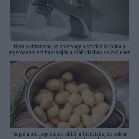
Nem a citromsav, az ecet vagy a szódabikarbóna a
legerősebb: ezt használják a szállodákban a vízkő ellen
Hagyd a sót: egy csipet ebből a főzővízbe, és sokkal