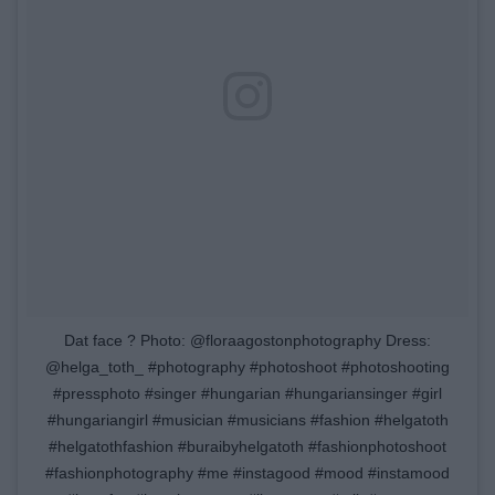
Dat face ? Photo: @floraagostonphotography Dress:
@helga_toth_ #photography #photoshoot #photoshooting
#pressphoto #singer #hungarian #hungariansinger #girl
#hungariangirl #musician #musicians #fashion #helgatoth
#helgatothfashion #buraibyhelgatoth #fashionphotoshoot
#fashionphotography #me #instagood #mood #instamood