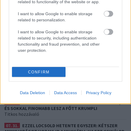
related to functionality of the website or app.
08. 02.
SOKAN ROSSZUL TÁROLJÁK
I want to allow Google to enable storage
A GYÓGYSZEREIKET – EMIATT
related to personalization.
CSÖKKENHET A HATÁSUK
Érdemes odafigyelni rá
I want to allow Google to enable storage
related to security, including authentication
functionality and fraud prevention, and other
08. 01.
EGYRE TÖBB FIATALNÁL JELENTKEZIK EZ A
user protection.
VITAMINHIÁNY – ILYEN JELEKRE FIGYELJ
Erre figyelj!
CONFIRM
07. 31.
NEM A CITROMSAV, AZ ECET VAGY A
SZÓDABIKARBÓNA A LEGERŐSEBB: EZT HASZNÁLJÁK A
SZÁLLODÁKBAN A VÍZKŐ ELLEN
Ez a szer tényleg eltünteti a vízkövet
Data Deletion
Data Access
Privacy Policy
07. 31.
HAGYD A SÓT: EGY CSIPET EBBŐL A FŐZŐVÍZBE,
ÉS SOKKAL FINOMABB LESZ A FŐTT KRUMPLI
Titkos hozzávaló
07. 31.
EZZEL LOCSOLD HETENTE EGYSZER: KÉTSZER