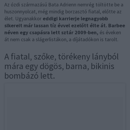
Az ózdi származású Bata Adrienn nemrég töltötte be a
huszonnyolcat, még mindig borzasztó fiatal, előtte az
élet. Ugyanakkor
eddigi karrierje legnagyobb
sikereit már lassan tíz évvel ezelőtt élte át. Barbee
néven egy csapásra lett sztár 2009-ben,
és éveken
át nem csak a slágerlistákon, a díjátadókon is tarolt.
A fiatal, szőke, törékeny lányból
mára egy dögös, barna, bikinis
bombázó lett.