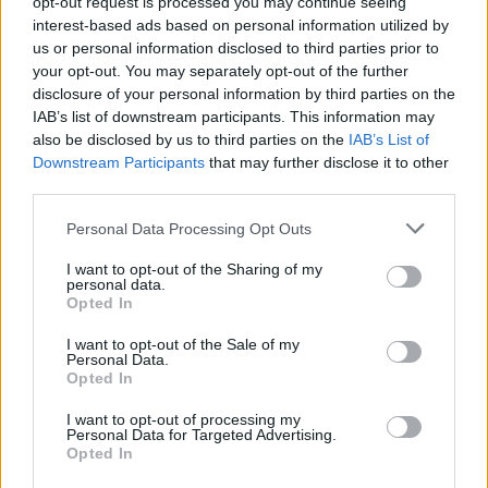
opt-out request is processed you may continue seeing
interest-based ads based on personal information utilized by
us or personal information disclosed to third parties prior to
your opt-out. You may separately opt-out of the further
disclosure of your personal information by third parties on the
IAB’s list of downstream participants. This information may
also be disclosed by us to third parties on the
IAB’s List of
Köszönjük a @thedrinkboxbp - nek, hogy ilyen minőségi
Downstream Participants
that may further disclose it to other
third parties.
italokat ihattunk az @anchor.hu by @helga_toth_ kollekció
bemutató estjén! Én kimondottan örültem, mert
Please note that this website/app uses one or more Google
Personal Data Processing Opt Outs
gluténérzékenyként olyan italokat is ihattam, amely belefér a
services and may gather and store information including but
gluténmentes diétámba. ?? #anchor #anchorhu #helgatoth
not limited to your visit or usage behaviour. You may click to
I want to opt-out of the Sharing of my
personal data.
#designer #fashion #fashiondesigner #style #festival
grant or deny consent to Google and its third-party tags to
Opted In
use your data for below specified purposes in below Google
#festivalstyle #singer #musician #drinkboxbp #drinks
consent section.
#glutenfree #glutenfreedrinks #influencer #instahun
I want to opt-out of the Sale of my
Personal Data.
#instagood #mik #ikozosseg #instakozosseg #magyar
Opted In
#magyarig #barbee
I want to opt-out of processing my
A post shared by
BARBEE
(@barbeemusic) on
Jun 3, 2018 at 3:58am PDT
Personal Data for Targeted Advertising.
Opted In