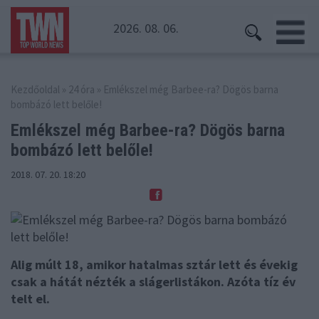
2026. 08. 06.
Kezdőoldal
»
24 óra
» Emlékszel még Barbee-ra? Dögös barna
bombázó lett belőle!
Emlékszel még Barbee-ra? Dögös
barna
bombázó lett belőle!
2018. 07. 20. 18:20
Alig múlt 18, amikor hatalmas sztár lett és évekig
csak a hátát nézték a slágerlistákon. Azóta tíz év
telt el.