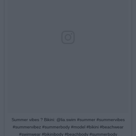
Summer vibes ? Bikini: @lia.swim #summer #summervibes
#summervibez #summerbody #model #bikini #beachwear
#swimwear #bikinibody #beachbody #summerbody