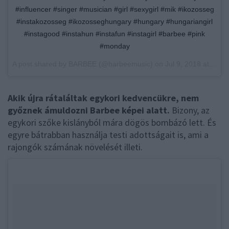
#influencer #singer #musician #girl #sexygirl #mik #ikozosseg
#instakozosseg #ikozosseghungary #hungary #hungariangirl
#instagood #instahun #instafun #instagirl #barbee #pink
#monday
A post shared by
BARBEE
(@barbeemusic) on
Jul 9, 2018 at 12:31am PDT
Akik újra rátaláltak egykori kedvencükre, nem
győznek ámuldozni Barbee képei alatt.
Bizony, az
egykori szőke kislányból mára dögös bombázó lett. És
egyre bátrabban használja testi adottságait is, ami a
rajongók számának növelését illeti.