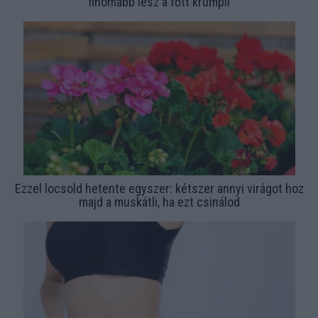
finomabb lesz a főtt krumpli
Ezzel locsold hetente egyszer: kétszer annyi virágot hoz
majd a muskátli, ha ezt csinálod