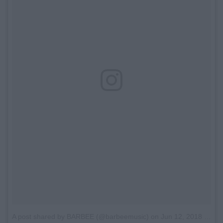
A post shared by BARBEE (@barbeemusic)
on
Jun 12, 2018 at 3:22am PDT