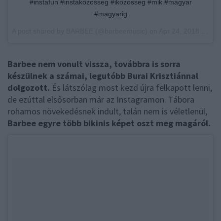
#instafun #instakozosseg #ikozosseg #mik #magyar
#magyarig
A post shared by
BARBEE
(@barbeemusic) on
Apr 24, 2018 at 1:16am PDT
Barbee nem vonult vissza, továbbra is sorra
készülnek a számai, legutóbb Burai Krisztiánnal
dolgozott.
És látszólag most kezd újra felkapott lenni,
de ezúttal elsősorban már az Instagramon. Tábora
rohamos növekedésnek indult, talán nem is véletlenül,
Barbee egyre több bikinis képet oszt meg magáról.