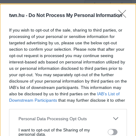
24 ÓRA TOVÁBBI HÍREI
twn.hu -
Do Not Process My Personal Information
24 óra
If you wish to opt-out of the sale, sharing to third parties, or
processing of your personal or sensitive information for
targeted advertising by us, please use the below opt-out
section to confirm your selection. Please note that after your
opt-out request is processed you may continue seeing
interest-based ads based on personal information utilized by
us or personal information disclosed to third parties prior to
your opt-out. You may separately opt-out of the further
disclosure of your personal information by third parties on the
IAB’s list of downstream participants. This information may
also be disclosed by us to third parties on the
IAB’s List of
Downstream Participants
that may further disclose it to other
third parties.
Ha ezt érzed evés után, a szervezeted fontos dologra
Please note that this website/app uses one or more Google
Personal Data Processing Opt Outs
próbál figyelmeztetni
services and may gather and store information including but
not limited to your visit or usage behaviour. You may click to
I want to opt-out of the Sharing of my
personal data.