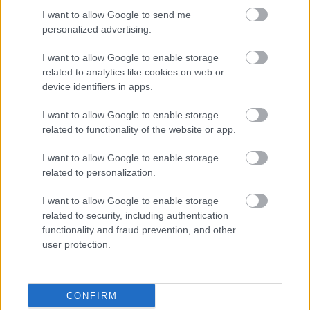
I want to allow Google to send me
personalized advertising.
I want to allow Google to enable storage
Ezért párásodik be állandóan az ablak – egyszerűbb a
related to analytics like cookies on web or
megoldás, mint gondolnád
device identifiers in apps.
I want to allow Google to enable storage
related to functionality of the website or app.
I want to allow Google to enable storage
related to personalization.
I want to allow Google to enable storage
related to security, including authentication
functionality and fraud prevention, and other
user protection.
Nem ecettel és nem szódabikarbónával: ezzel lesz újra
csillogó a vízköves csap
CONFIRM