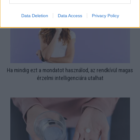
Data Deletion
Data Access
Privacy Policy
Ha mindig ezt a mondatot használod, az rendkívül magas
érzelmi intelligenciára utalhat