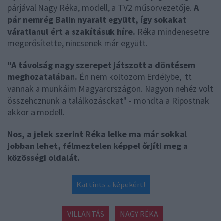
párjával Nagy Réka, modell, a TV2 műsorvezetője.
A
pár nemrég Balin nyaralt együtt, így sokakat
váratlanul ért a szakításuk híre.
Réka mindenesetre
megerősítette, nincsenek már együtt.
"A távolság nagy szerepet játszott a döntésem
meghozatalában.
Én nem költözöm Erdélybe, itt
vannak a munkáim Magyarországon.
Nagyon nehéz volt
összehoznunk a találkozásokat" - mondta a Ripostnak
akkor a modell.
Nos, a jelek szerint Réka lelke ma már sokkal
jobban lehet, félmeztelen képpel őrjíti meg a
közösségi oldalát.
Kattints a képekért!
VILLANTÁS
NAGY RÉKA