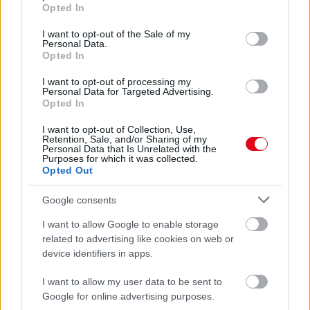
grant or deny consent to Google and its third-party tags to
Opted In
use your data for below specified purposes in below Google
consent section.
I want to opt-out of the Sale of my
Personal Data.
Opted In
I want to opt-out of processing my
Personal Data for Targeted Advertising.
Opted In
I want to opt-out of Collection, Use,
Retention, Sale, and/or Sharing of my
Personal Data that Is Unrelated with the
Orvos figyelmeztet: ezt az apró reggeli tünetet ne
Purposes for which it was collected.
Opted Out
söpörd a szőnyeg alá
Google consents
I want to allow Google to enable storage
related to advertising like cookies on web or
device identifiers in apps.
I want to allow my user data to be sent to
Google for online advertising purposes.