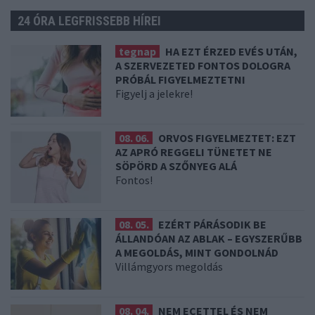
24 ÓRA LEGFRISSEBB HÍREI
tegnap
HA EZT ÉRZED EVÉS UTÁN,
A SZERVEZETED FONTOS DOLOGRA
PRÓBÁL FIGYELMEZTETNI
Figyelj a jelekre!
08. 06.
ORVOS FIGYELMEZTET: EZT
AZ APRÓ REGGELI TÜNETET NE
SÖPÖRD A SZŐNYEG ALÁ
Fontos!
08. 05.
EZÉRT PÁRÁSODIK BE
ÁLLANDÓAN AZ ABLAK – EGYSZERŰBB
A MEGOLDÁS, MINT GONDOLNÁD
Villámgyors megoldás
08. 04.
NEM ECETTEL ÉS NEM