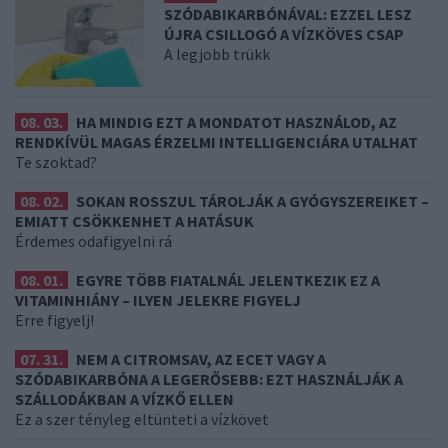
SZÓDABIKARBÓNÁVAL: EZZEL LESZ
ÚJRA CSILLOGÓ A VÍZKÖVES CSAP
A legjobb trükk
08. 03.
HA MINDIG EZT A MONDATOT HASZNÁLOD, AZ
RENDKÍVÜL MAGAS ÉRZELMI INTELLIGENCIÁRA UTALHAT
Te szoktad?
08. 02.
SOKAN ROSSZUL TÁROLJÁK A GYÓGYSZEREIKET –
EMIATT CSÖKKENHET A HATÁSUK
Érdemes odafigyelni rá
08. 01.
EGYRE TÖBB FIATALNÁL JELENTKEZIK EZ A
VITAMINHIÁNY – ILYEN JELEKRE FIGYELJ
Erre figyelj!
07. 31.
NEM A CITROMSAV, AZ ECET VAGY A
SZÓDABIKARBÓNA A LEGERŐSEBB: EZT HASZNÁLJÁK A
SZÁLLODÁKBAN A VÍZKŐ ELLEN
Ez a szer tényleg eltünteti a vízkövet