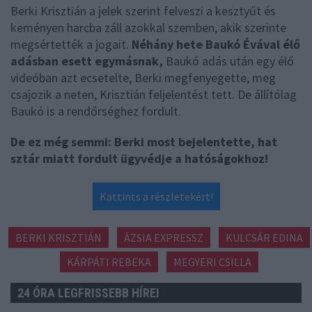
Berki Krisztián a jelek szerint felveszi a kesztyűt és
keményen harcba záll azokkal szemben, akik szerinte
megsértették a jogait.
Néhány hete Baukó Évával élő
adásban esett egymásnak,
Baukó adás után egy élő
videóban azt ecsetelte, Berki megfenyegette, meg
csajozik a neten, Krisztián feljelentést tett. De állítólag
Baukó is a rendőrséghez fordult.
De ez még semmi: Berki most bejelentette, hat
sztár miatt fordult ügyvédje a hatóságokhoz!
Kattints a részletekért!
BERKI KRISZTIÁN
ÁZSIA EXPRESSZ
KULCSÁR EDINA
KÁRPÁTI REBEKA
MEGYERI CSILLA
24 ÓRA LEGFRISSEBB HÍREI