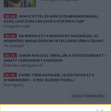
08. 04.
NEM ECETTEL ÉS NEM SZÓDABIKARBÓNÁVAL:
EZZEL LESZ ÚJRA CSILLOGÓ A VÍZKÖVES CSAP
A legjobb trükk
08. 03.
HA MINDIG EZT A MONDATOT HASZNÁLOD, AZ
RENDKÍVÜL MAGAS ÉRZELMI INTELLIGENCIÁRA UTALHAT
Te szoktad?
08. 02.
SOKAN ROSSZUL TÁROLJÁK A GYÓGYSZEREIKET –
EMIATT CSÖKKENHET A HATÁSUK
Érdemes odafigyelni rá
08. 01.
EGYRE TÖBB FIATALNÁL JELENTKEZIK EZ A
VITAMINHIÁNY – ILYEN JELEKRE FIGYELJ
Erre figyelj!
24 ÓRA TOVÁBBI HÍREI
24 óra