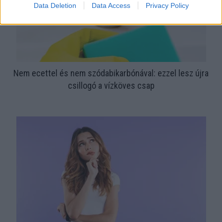
Data Deletion
Data Access
Privacy Policy
Nem ecettel és nem szódabikarbónával: ezzel lesz újra
csillogó a vízköves csap