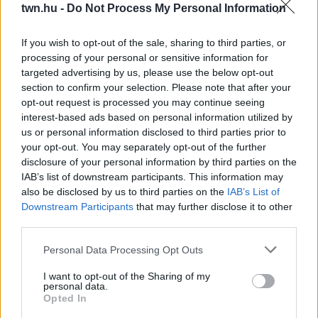
twn.hu -
Do Not Process My Personal Information
If you wish to opt-out of the sale, sharing to third parties, or
processing of your personal or sensitive information for
targeted advertising by us, please use the below opt-out
section to confirm your selection. Please note that after your
opt-out request is processed you may continue seeing
interest-based ads based on personal information utilized by
us or personal information disclosed to third parties prior to
your opt-out. You may separately opt-out of the further
disclosure of your personal information by third parties on the
IAB’s list of downstream participants. This information may
also be disclosed by us to third parties on the
IAB’s List of
Downstream Participants
that may further disclose it to other
Egyre több embernél jelentkezik ez a hiányállapot – az
third parties.
első jelek szinte észrevehetetlenek
Please note that this website/app uses one or more Google
Personal Data Processing Opt Outs
services and may gather and store information including but
not limited to your visit or usage behaviour. You may click to
I want to opt-out of the Sharing of my
personal data.
grant or deny consent to Google and its third-party tags to
Opted In
use your data for below specified purposes in below Google