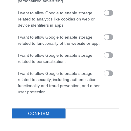
personalized advertising.
Orvos figyelmeztet: ezt az apró reggeli tünetet ne söpörd a
I want to allow Google to enable storage
szőnyeg alá
related to analytics like cookies on web or
device identifiers in apps.
I want to allow Google to enable storage
related to functionality of the website or app.
I want to allow Google to enable storage
related to personalization.
I want to allow Google to enable storage
related to security, including authentication
functionality and fraud prevention, and other
Ezért párásodik be állandóan az ablak – egyszerűbb a
user protection.
megoldás, mint gondolnád
CONFIRM