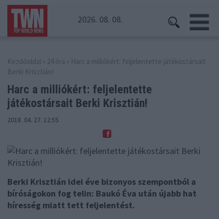
2026. 08. 08.
Kezdőoldal
»
24 óra
» Harc a milliókért: feljelentette játékostársait
Berki Krisztián!
Harc a milliókért: feljelentette
játékostársait
Berki Krisztián!
2018. 04. 27. 12:55
Berki Krisztián idei éve bizonyos szempontból a
bíróságokon fog telin: Baukó Éva után újabb hat
híresség miatt tett feljelentést.