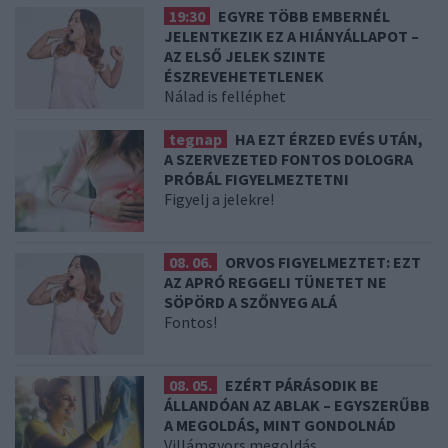
19:30
EGYRE TÖBB EMBERNÉL
JELENTKEZIK EZ A HIÁNYÁLLAPOT –
AZ ELSŐ JELEK SZINTE
ÉSZREVEHETETLENEK
Nálad is felléphet
tegnap
HA EZT ÉRZED EVÉS UTÁN,
A SZERVEZETED FONTOS DOLOGRA
PRÓBÁL FIGYELMEZTETNI
Figyelj a jelekre!
08. 06.
ORVOS FIGYELMEZTET: EZT
AZ APRÓ REGGELI TÜNETET NE
SÖPÖRD A SZŐNYEG ALÁ
Fontos!
08. 05.
EZÉRT PÁRÁSODIK BE
ÁLLANDÓAN AZ ABLAK – EGYSZERŰBB
A MEGOLDÁS, MINT GONDOLNÁD
Villámgyors megoldás