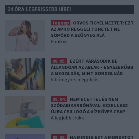
24 ÓRA LEGFRISSEBB HÍREI
tegnap
ORVOS FIGYELMEZTET: EZT
AZ APRÓ REGGELI TÜNETET NE
SÖPÖRD A SZŐNYEG ALÁ
Fontos!
08. 05.
EZÉRT PÁRÁSODIK BE
ÁLLANDÓAN AZ ABLAK – EGYSZERŰBB
A MEGOLDÁS, MINT GONDOLNÁD
Villámgyors megoldás
08. 04.
NEM ECETTEL ÉS NEM
SZÓDABIKARBÓNÁVAL: EZZEL LESZ
ÚJRA CSILLOGÓ A VÍZKÖVES CSAP
A legjobb trükk
08. 03.
HA MINDIG EZT A MONDATOT