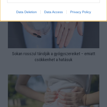
Data Deletion
Data Access
Privacy Policy
Sokan rosszul tárolják a gyógyszereiket – emiatt
csökkenhet a hatásuk