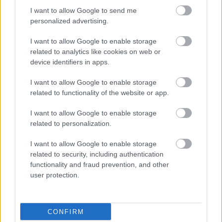
I want to allow Google to send me
personalized advertising.
I want to allow Google to enable storage
Nem ecettel és nem szódabikarbónával: ezzel lesz újra
related to analytics like cookies on web or
csillogó a vízköves csap
device identifiers in apps.
I want to allow Google to enable storage
related to functionality of the website or app.
I want to allow Google to enable storage
related to personalization.
I want to allow Google to enable storage
related to security, including authentication
functionality and fraud prevention, and other
user protection.
Ha mindig ezt a mondatot használod, az rendkívül magas
érzelmi intelligenciára utalhat
CONFIRM