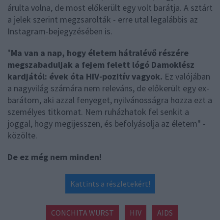
árulta volna, de most előkerült egy volt barátja. A sztárt
a jelek szerint megzsarolták - erre utal legalábbis az
Instagram-bejegyzésében is.
"
Ma van a nap, hogy életem hátralévő részére
megszabaduljak a fejem felett lógó Damoklész
kardjától: évek óta HIV-pozitív vagyok.
Ez valójában
a nagyvilág számára nem releváns, de előkerült egy ex-
barátom, aki azzal fenyeget, nyilvánosságra hozza ezt a
személyes titkomat. Nem ruházhatok fel senkit a
joggal, hogy megijesszen, és befolyásolja az életem" -
közölte.
De ez még nem minden!
Kattints a részletekért!
CONCHITA WURST
HIV
AIDS