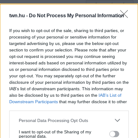
24 ÓRA TOVÁBBI HÍREI
twn.hu -
Do Not Process My Personal Information
24 óra
If you wish to opt-out of the sale, sharing to third parties, or
processing of your personal or sensitive information for
targeted advertising by us, please use the below opt-out
section to confirm your selection. Please note that after your
opt-out request is processed you may continue seeing
interest-based ads based on personal information utilized by
us or personal information disclosed to third parties prior to
your opt-out. You may separately opt-out of the further
disclosure of your personal information by third parties on the
IAB’s list of downstream participants. This information may
also be disclosed by us to third parties on the
IAB’s List of
Downstream Participants
that may further disclose it to other
third parties.
Orvos figyelmeztet: ezt az apró reggeli tünetet ne
Please note that this website/app uses one or more Google
Personal Data Processing Opt Outs
söpörd a szőnyeg alá
services and may gather and store information including but
not limited to your visit or usage behaviour. You may click to
I want to opt-out of the Sharing of my
personal data.