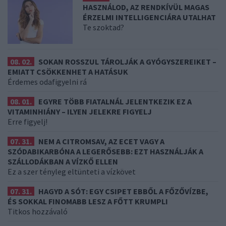
HASZNÁLOD, AZ RENDKÍVÜL MAGAS
ÉRZELMI INTELLIGENCIÁRA UTALHAT
Te szoktad?
08. 02.
SOKAN ROSSZUL TÁROLJÁK A GYÓGYSZEREIKET –
EMIATT CSÖKKENHET A HATÁSUK
Érdemes odafigyelni rá
08. 01.
EGYRE TÖBB FIATALNÁL JELENTKEZIK EZ A
VITAMINHIÁNY – ILYEN JELEKRE FIGYELJ
Erre figyelj!
07. 31.
NEM A CITROMSAV, AZ ECET VAGY A
SZÓDABIKARBÓNA A LEGERŐSEBB: EZT HASZNÁLJÁK A
SZÁLLODÁKBAN A VÍZKŐ ELLEN
Ez a szer tényleg eltünteti a vízkövet
07. 31.
HAGYD A SÓT: EGY CSIPET EBBŐL A FŐZŐVÍZBE,
ÉS SOKKAL FINOMABB LESZ A FŐTT KRUMPLI
Titkos hozzávaló