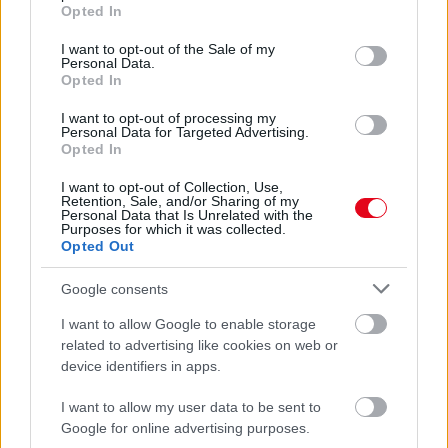
grant or deny consent to Google and its third-party tags to
Opted In
use your data for below specified purposes in below Google
consent section.
I want to opt-out of the Sale of my
Personal Data.
Opted In
I want to opt-out of processing my
Personal Data for Targeted Advertising.
Opted In
I want to opt-out of Collection, Use,
Retention, Sale, and/or Sharing of my
Personal Data that Is Unrelated with the
Ezért párásodik be állandóan az ablak – egyszerűbb a
Purposes for which it was collected.
Opted Out
megoldás, mint gondolnád
Google consents
I want to allow Google to enable storage
related to advertising like cookies on web or
device identifiers in apps.
I want to allow my user data to be sent to
Google for online advertising purposes.