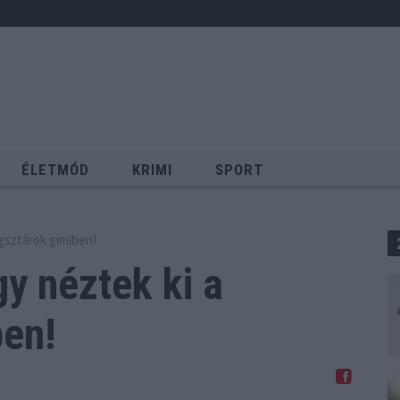
ÉLETMÓD
KRIMI
SPORT
Keresés
ágsztárok gimiben!
gy néztek
ki a
ben!
Megosztom Facebookon