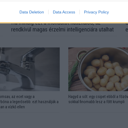
Data Deletion
Data Access
Privacy Policy
l
Ha mindig ezt a mondatot használod, az
S
rendkívül magas érzelmi intelligenciára utalhat
e
omsav, az ecet vagy a
Hagyd a sót: egy csipet ebből a főzőv
bóna a legerősebb: ezt használják a
sokkal finomabb lesz a főtt krumpli
an a vízkő ellen