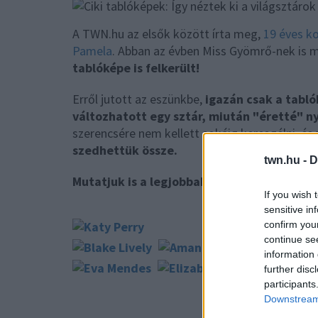
A TWN.hu az elsők között írta meg,
19 éves ko
Pamela
. Abban az évben Miss Gyömrő-nek is m
tablóképe is felkerült!
Erről jutott az eszünkbe,
igazán csak a tabl
változhatott egy sztár, miután "éretté" n
szerencsére nem kellett sokáig keresgélni, és
szedhettük össze.
twn.hu -
D
Mutatjuk is a legjobbakat, megmosolyogt
If you wish 
sensitive in
confirm you
continue se
information 
further disc
participants
Downstream 
ÉRETTS