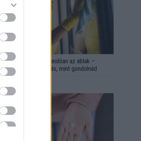
zért párásodik be állandóan az ablak –
gyszerűbb a megoldás, mint gondolnád