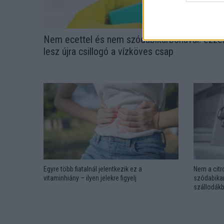
Nem ecettel és nem szódabikarbónával: ezze
lesz újra csillogó a vízköves csap
Egyre több fiatalnál jelentkezik ez a
Nem a citr
vitaminhiány – ilyen jelekre figyelj
szódabikar
szállodákb