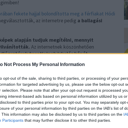
rában fekete hajjal bolondította meg a férfiakat Hódi
egválasztották, az internetre pedig
a ballagási
óképek alapján tudjuk megítélni, mennyit
yilvánították.
Az internetnek köszönhetően
világsztárok tucatjainak iskolás képét
o Not Process My Personal Information
atóak és megdöbbentőek egyszerre!
to opt-out of the sale, sharing to third parties, or processing of your per
formation for targeted advertising by us, please use the below opt-out s
r selection. Please note that after your opt-out request is processed y
eing interest-based ads based on personal information utilized by us or
0
disclosed to third parties prior to your opt-out. You may separately opt-
G
losure of your personal information by third parties on the IAB’s list of
H
. This information may also be disclosed by us to third parties on the
IA
É
Participants
that may further disclose it to other third parties.
ÉGI
TABLÓKÉP