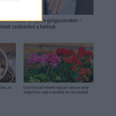
okan rosszul tárolják a gyógyszereiket –
miatt csökkenhet a hatásuk
ízbe, és
Ezzel locsold hetente egyszer: kétszer annyi
virágot hoz majd a muskátli, ha ezt csinálod