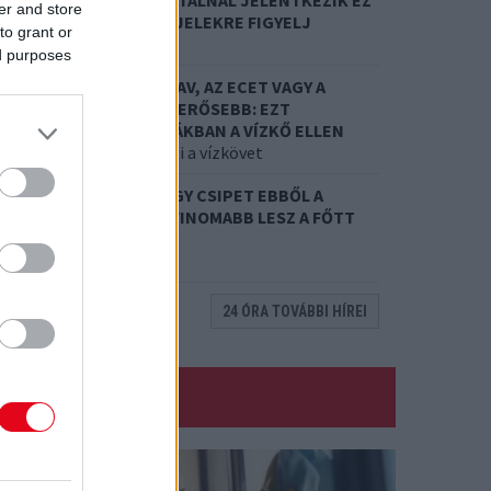
8. 01.
EGYRE TÖBB FIATALNÁL JELENTKEZIK EZ
er and store
 VITAMINHIÁNY – ILYEN JELEKRE FIGYELJ
to grant or
re figyelj!
ed purposes
7. 31.
NEM A CITROMSAV, AZ ECET VAGY A
ZÓDABIKARBÓNA A LEGERŐSEBB: EZT
ASZNÁLJÁK A SZÁLLODÁKBAN A VÍZKŐ ELLEN
 a szer tényleg eltünteti a vízkövet
7. 31.
HAGYD A SÓT: EGY CSIPET EBBŐL A
ŐZŐVÍZBE, ÉS SOKKAL FINOMABB LESZ A FŐTT
RUMPLI
itkos hozzávaló
24 ÓRA TOVÁBBI HÍREI