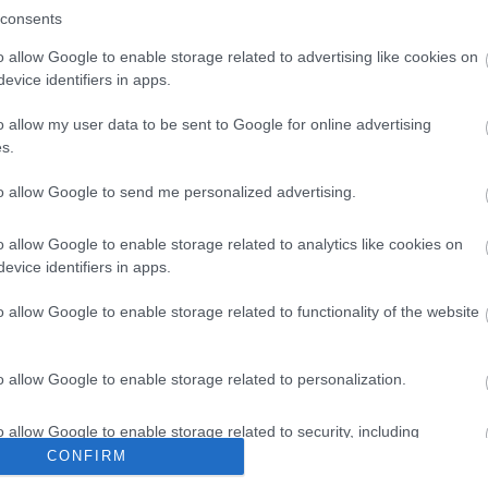
consents
o allow Google to enable storage related to advertising like cookies on
evice identifiers in apps.
o allow my user data to be sent to Google for online advertising
s.
to allow Google to send me personalized advertising.
E
ró reggeli tünetet ne söpörd a
e
o allow Google to enable storage related to analytics like cookies on
evice identifiers in apps.
o allow Google to enable storage related to functionality of the website
o allow Google to enable storage related to personalization.
o allow Google to enable storage related to security, including
cation functionality and fraud prevention, and other user protection.
CONFIRM