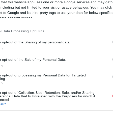
0
 that this website/app uses one or more Google services and may gath
A
including but not limited to your visit or usage behaviour. You may click 
Er
 to Google and its third-party tags to use your data for below specifi
ogle consent section.
0
S
H
l Data Processing Opt Outs
Ez
o opt-out of the Sharing of my personal data.
0
In
F
K
T
o opt-out of the Sale of my Personal Data.
In
to opt-out of processing my Personal Data for Targeted
ing.
In
o opt-out of Collection, Use, Retention, Sale, and/or Sharing
ersonal Data that Is Unrelated with the Purposes for which it
lected.
Out