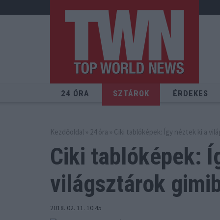
24 ÓRA
SZTÁROK
ÉRDEKES
Kezdőoldal
»
24 óra
» Ciki tablóképek: Így néztek ki a vil
Ciki tablóképek: Í
világsztárok gimi
2018. 02. 11. 10:45