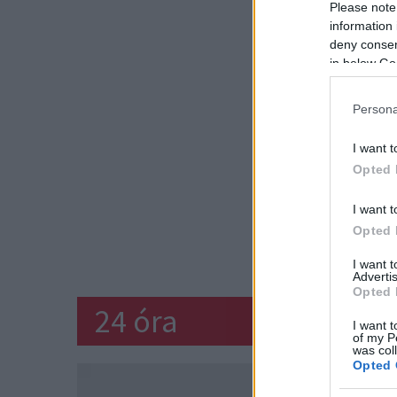
Please note
information 
deny consent
in below Go
Persona
I want t
Opted 
I want t
Opted 
I want 
Advertis
Opted 
24 óra
I want t
of my P
was col
Opted 