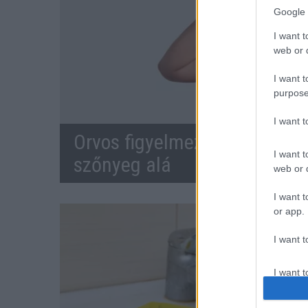
Google 
I want t
web or d
I want t
purpose
I want 
Orvos figyelmeztet: ezt az ap
I want t
szőnyeg alá
web or d
I want t
or app.
I want t
I want t
authenti