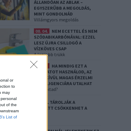
ÁLLANDÓAN AZ ABLAK –
EGYSZERŰBB A MEGOLDÁS,
MINT GONDOLNÁD
Villámgyors megoldás
08. 04.
NEM ECETTEL ÉS NEM
SZÓDABIKARBÓNÁVAL: EZZEL
LESZ ÚJRA CSILLOGÓ A
VÍZKÖVES CSAP
A legjobb trükk
08. 03.
HA MINDIG EZT A
MONDATOT HASZNÁLOD, AZ
RENDKÍVÜL MAGAS ÉRZELMI
sonal or
INTELLIGENCIÁRA UTALHAT
ection to
Te szoktad?
ou may
 personal
8. 02.
SOKAN ROSSZUL TÁROLJÁK A
out of the
YÓGYSZEREIKET – EMIATT CSÖKKENHET A
 downstream
ATÁSUK
B’s List of
rdemes odafigyelni rá