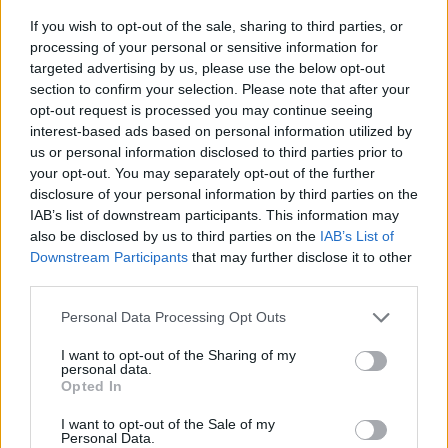
If you wish to opt-out of the sale, sharing to third parties, or
processing of your personal or sensitive information for
targeted advertising by us, please use the below opt-out
section to confirm your selection. Please note that after your
opt-out request is processed you may continue seeing
interest-based ads based on personal information utilized by
us or personal information disclosed to third parties prior to
your opt-out. You may separately opt-out of the further
disclosure of your personal information by third parties on the
IAB’s list of downstream participants. This information may
Ha ezt érzed evés után, a szervezeted fontos dologra
also be disclosed by us to third parties on the
IAB’s List of
próbál figyelmeztetni
Downstream Participants
that may further disclose it to other
third parties.
Please note that this website/app uses one or more Google
Personal Data Processing Opt Outs
services and may gather and store information including but
not limited to your visit or usage behaviour. You may click to
I want to opt-out of the Sharing of my
personal data.
grant or deny consent to Google and its third-party tags to
Opted In
use your data for below specified purposes in below Google
consent section.
I want to opt-out of the Sale of my
Personal Data.