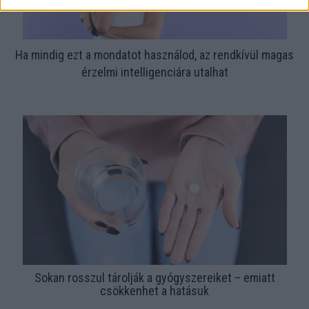
Ha mindig ezt a mondatot használod, az rendkívül magas
érzelmi intelligenciára utalhat
Sokan rosszul tárolják a gyógyszereiket – emiatt
csökkenhet a hatásuk