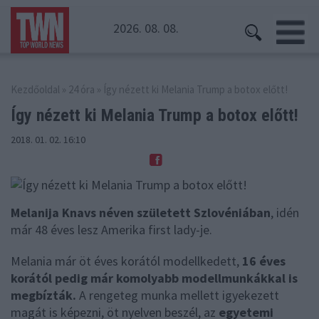
2026. 08. 08.
Kezdőoldal
»
24 óra
» Így nézett ki Melania Trump a botox előtt!
Így nézett ki Melania
Trump a botox előtt!
2018. 01. 02. 16:10
Melanija Knavs néven született Szlovéniában
, idén
már 48 éves lesz Amerika first lady-je.
Melania már öt éves korától modellkedett,
16 éves
korától pedig már komolyabb modellmunkákkal is
megbízták.
A rengeteg munka mellett igyekezett
magát is képezni, öt nyelven beszél, az
egyetemi