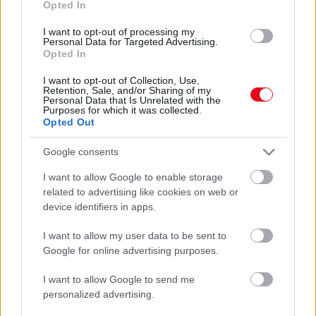
Opted In
I want to opt-out of processing my
Personal Data for Targeted Advertising.
Opted In
Orvos figyelmeztet: ezt az apró reggeli tünetet ne
söpörd a szőnyeg alá
I want to opt-out of Collection, Use,
Retention, Sale, and/or Sharing of my
Personal Data that Is Unrelated with the
Purposes for which it was collected.
Opted Out
Google consents
I want to allow Google to enable storage
related to advertising like cookies on web or
device identifiers in apps.
I want to allow my user data to be sent to
Google for online advertising purposes.
I want to allow Google to send me
Ezért párásodik be állandóan az ablak – egyszerűbb a
personalized advertising.
megoldás, mint gondolnád