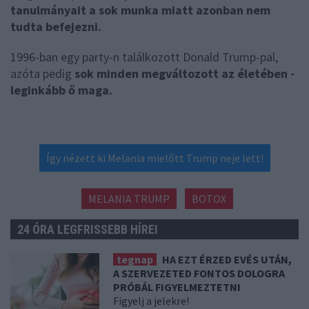
tanulmányait a sok munka miatt azonban nem
tudta befejezni.
1996-ban egy party-n találkozott Donald Trump-pal,
azóta pedig
sok minden megváltozott az életében -
leginkább ő maga.
Így nézett ki Melania mielőtt Trump neje lett!
MELANIA TRUMP
BOTOX
24 ÓRA LEGFRISSEBB HÍREI
tegnap
HA EZT ÉRZED EVÉS UTÁN,
A SZERVEZETED FONTOS DOLOGRA
PRÓBÁL FIGYELMEZTETNI
Figyelj a jelekre!