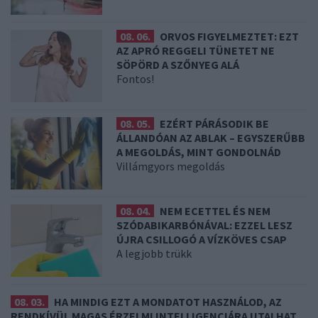
08. 06.
ORVOS FIGYELMEZTET: EZT
AZ APRÓ REGGELI TÜNETET NE
SÖPÖRD A SZŐNYEG ALÁ
Fontos!
08. 05.
EZÉRT PÁRÁSODIK BE
ÁLLANDÓAN AZ ABLAK – EGYSZERŰBB
A MEGOLDÁS, MINT GONDOLNÁD
Villámgyors megoldás
08. 04.
NEM ECETTEL ÉS NEM
SZÓDABIKARBÓNÁVAL: EZZEL LESZ
ÚJRA CSILLOGÓ A VÍZKÖVES CSAP
A legjobb trükk
08. 03.
HA MINDIG EZT A MONDATOT HASZNÁLOD, AZ
RENDKÍVÜL MAGAS ÉRZELMI INTELLIGENCIÁRA UTALHAT