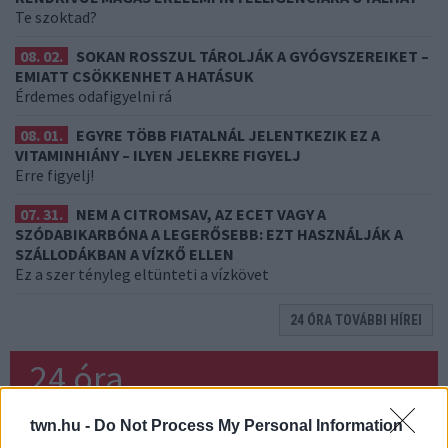
Te szoktad?
08. 02.
SOKAN ROSSZUL TÁROLJÁK A GYÓGYSZEREIKET –
EMIATT CSÖKKENHET A HATÁSUK
Érdemes odafigyelni rá
08. 01.
EGYRE TÖBB FIATALNÁL JELENTKEZIK EZ A
VITAMINHIÁNY – ILYEN JELEKRE FIGYELJ
Erre figyelj!
07. 31.
NEM A CITROMSAV, AZ ECET VAGY A
SZÓDABIKARBÓNA A LEGERŐSEBB: EZT HASZNÁLJÁK A
SZÁLLODÁKBAN A VÍZKŐ ELLEN
Ez a szer tényleg eltünteti a vízkövet
24 ÓRA TOVÁBBI HÍREI
24 óra
twn.hu -
Do Not Process My Personal Information