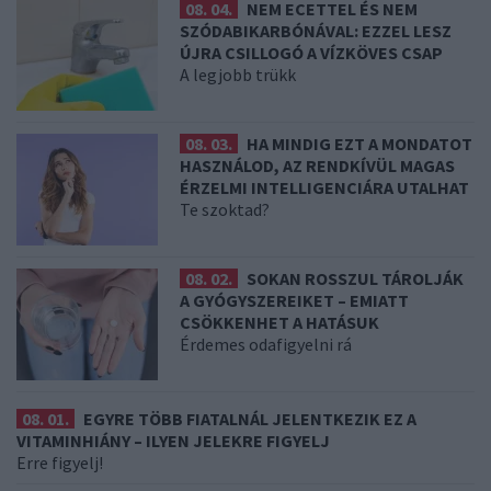
08. 04.
NEM ECETTEL ÉS NEM
SZÓDABIKARBÓNÁVAL: EZZEL LESZ
ÚJRA CSILLOGÓ A VÍZKÖVES CSAP
A legjobb trükk
08. 03.
HA MINDIG EZT A MONDATOT
HASZNÁLOD, AZ RENDKÍVÜL MAGAS
ÉRZELMI INTELLIGENCIÁRA UTALHAT
Te szoktad?
08. 02.
SOKAN ROSSZUL TÁROLJÁK
A GYÓGYSZEREIKET – EMIATT
CSÖKKENHET A HATÁSUK
Érdemes odafigyelni rá
08. 01.
EGYRE TÖBB FIATALNÁL JELENTKEZIK EZ A
VITAMINHIÁNY – ILYEN JELEKRE FIGYELJ
Erre figyelj!