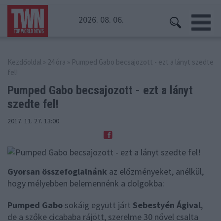
2026. 08. 06.
Kezdőoldal
»
24 óra
» Pumped Gabo becsajozott - ezt a lányt szedte
fel!
Pumped Gabo becsajozott -
ezt a lányt
szedte fel!
2017. 11. 27. 13:00
Gyorsan összefoglalnánk
az előzményeket, anélkül,
hogy mélyebben belemennénk a dolgokba:
Pumped Gabo
sokáig együtt járt
Sebestyén Ágival
,
de a szőke cicababa rájött, szerelme 30 nővel csalta