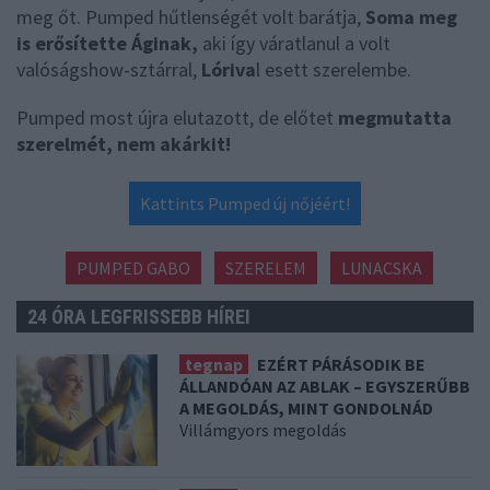
meg őt. Pumped hűtlenségét volt barátja,
Soma meg
is erősítette Áginak,
aki így váratlanul a volt
valóságshow-sztárral,
Lóriva
l esett szerelembe.
Pumped most újra elutazott, de előtet
megmutatta
szerelmét, nem akárkit!
Kattints Pumped új nőjéért!
PUMPED GABO
SZERELEM
LUNACSKA
24 ÓRA LEGFRISSEBB HÍREI
tegnap
EZÉRT PÁRÁSODIK BE
ÁLLANDÓAN AZ ABLAK – EGYSZERŰBB
A MEGOLDÁS, MINT GONDOLNÁD
Villámgyors megoldás