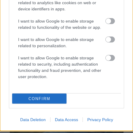
related to analytics like cookies on web or
device identifiers in apps.
I want to allow Google to enable storage
related to functionality of the website or app.
I want to allow Google to enable storage
related to personalization.
I want to allow Google to enable storage
Sokan rosszul tárolják a gyógyszereiket – emiatt
related to security, including authentication
csökkenhet a hatásuk
functionality and fraud prevention, and other
user protection.
CONFIRM
Data Deletion
Data Access
Privacy Policy