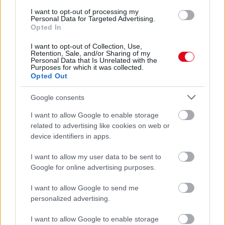
I want to opt-out of processing my
Personal Data for Targeted Advertising.
Nem ecettel és nem szódabikarbónával: ezzel lesz
Opted In
újra csillogó a vízköves csap
I want to opt-out of Collection, Use,
Retention, Sale, and/or Sharing of my
Personal Data that Is Unrelated with the
Purposes for which it was collected.
Opted Out
Google consents
I want to allow Google to enable storage
related to advertising like cookies on web or
device identifiers in apps.
I want to allow my user data to be sent to
Google for online advertising purposes.
Ha mindig ezt a mondatot használod, az rendkívül magas
I want to allow Google to send me
érzelmi intelligenciára utalhat
personalized advertising.
I want to allow Google to enable storage