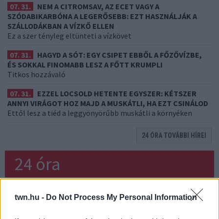
07. 31.
NEM A CITROMSAV, AZ ECET VAGY A
SZÓDABIKARBÓNA A LEGERŐSEBB: EZT HASZNÁLJÁK A
SZÁLLODÁKBAN A VÍZKŐ ELLEN
Ez a szer tényleg eltünteti a vízkövet
07. 31.
HAGYD A SÓT: EGY CSIPET EBBŐL A FŐZŐVÍZBE,
ÉS SOKKAL FINOMABB LESZ A FŐTT KRUMPLI
Titkos hozzávaló
07. 31.
EZZEL LOCSOLD HETENTE EGYSZER: KÉTSZER
ANNYI VIRÁGOT HOZ MAJD A MUSKÁTLI, HA EZT CSINÁLOD
Ettől lesz a tiéd a leggyönyörűbb muskátli a környéken
24 ÓRA TOVÁBBI HÍREI
24 óra
twn.hu -
Do Not Process My Personal Information