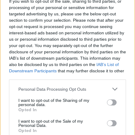
If you wish to opt-out of the sale, sharing to third parties, or
processing of your personal or sensitive information for
targeted advertising by us, please use the below opt-out
section to confirm your selection. Please note that after your
opt-out request is processed you may continue seeing
interest-based ads based on personal information utilized by
us or personal information disclosed to third parties prior to
your opt-out. You may separately opt-out of the further
disclosure of your personal information by third parties on the
Ezért párásodik be állandóan az ablak – egyszerűbb a
IAB’s list of downstream participants. This information may
megoldás, mint gondolnád
also be disclosed by us to third parties on the
IAB’s List of
Downstream Participants
that may further disclose it to other
third parties.
Please note that this website/app uses one or more Google
Personal Data Processing Opt Outs
services and may gather and store information including but
not limited to your visit or usage behaviour. You may click to
I want to opt-out of the Sharing of my
personal data.
grant or deny consent to Google and its third-party tags to
Opted In
use your data for below specified purposes in below Google
consent section.
I want to opt-out of the Sale of my
Personal Data.
Opted In