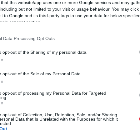
0
 that this website/app uses one or more Google services and may gath
G
including but not limited to your visit or usage behaviour. You may click 
H
 to Google and its third-party tags to use your data for below specifi
É
ogle consent section.
0
A
l Data Processing Opt Outs
Er
o opt-out of the Sharing of my personal data.
0
In
S
H
Ez
o opt-out of the Sale of my Personal Data.
In
to opt-out of processing my Personal Data for Targeted
ing.
In
o opt-out of Collection, Use, Retention, Sale, and/or Sharing
ersonal Data that Is Unrelated with the Purposes for which it
lected.
Out