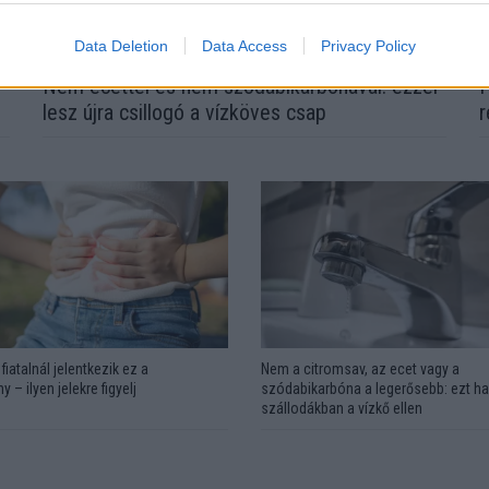
Data Deletion
Data Access
Privacy Policy
Nem ecettel és nem szódabikarbónával: ezzel
H
lesz újra csillogó a vízköves csap
r
fiatalnál jelentkezik ez a
Nem a citromsav, az ecet vagy a
y – ilyen jelekre figyelj
szódabikarbóna a legerősebb: ezt ha
szállodákban a vízkő ellen