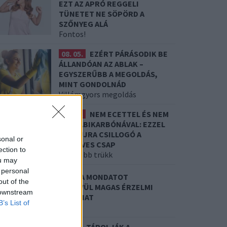
EZT AZ APRÓ REGGELI
TÜNETET NE SÖPÖRD A
SZŐNYEG ALÁ
Fontos!
08. 05.
EZÉRT PÁRÁSODIK BE
ÁLLANDÓAN AZ ABLAK –
EGYSZERŰBB A MEGOLDÁS,
MINT GONDOLNÁD
Villámgyors megoldás
08. 04.
NEM ECETTEL ÉS NEM
SZÓDABIKARBÓNÁVAL: EZZEL
LESZ ÚJRA CSILLOGÓ A
sonal or
VÍZKÖVES CSAP
ection to
A legjobb trükk
ou may
 personal
8. 03.
HA MINDIG EZT A MONDATOT
out of the
ASZNÁLOD, AZ RENDKÍVÜL MAGAS ÉRZELMI
 downstream
NTELLIGENCIÁRA UTALHAT
B’s List of
e szoktad?