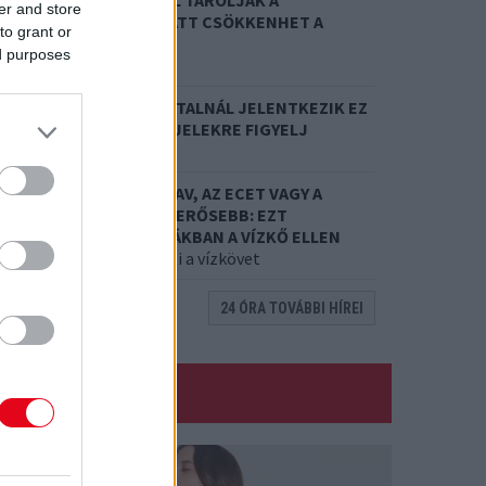
8. 02.
SOKAN ROSSZUL TÁROLJÁK A
er and store
YÓGYSZEREIKET – EMIATT CSÖKKENHET A
to grant or
ATÁSUK
ed purposes
rdemes odafigyelni rá
8. 01.
EGYRE TÖBB FIATALNÁL JELENTKEZIK EZ
 VITAMINHIÁNY – ILYEN JELEKRE FIGYELJ
re figyelj!
7. 31.
NEM A CITROMSAV, AZ ECET VAGY A
ZÓDABIKARBÓNA A LEGERŐSEBB: EZT
ASZNÁLJÁK A SZÁLLODÁKBAN A VÍZKŐ ELLEN
 a szer tényleg eltünteti a vízkövet
24 ÓRA TOVÁBBI HÍREI