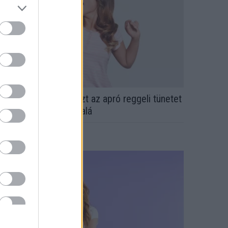
rvos figyelmeztet: ezt az apró reggeli tünetet
e söpörd a szőnyeg alá