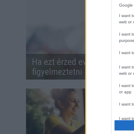
Google 
I want t
web or d
I want t
purpose
I want 
Ha ezt érzed evés után, a sz
I want t
figyelmeztetni
web or d
I want t
or app.
I want t
I want t
authenti