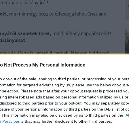
olt,
ma már négy büszke édesapja lehet Cristiano
nyától születek ikrei,
majd néhány nappal ezelőtt
kislányukat.
anya és Alana is remekül vannak. Nagyon boldogok
ról.
o Not Process My Personal Information
to opt-out of the sale, sharing to third parties, or processing of your per
formation for targeted advertising by us, please use the below opt-out s
i baba-mama fotóért!
r selection. Please note that after your opt-out request is processed y
eing interest-based ads based on personal information utilized by us or
0
disclosed to third parties prior to your opt-out. You may separately opt-
BABA
GEORGINA RODRIGUEZ
H
losure of your personal information by third parties on the IAB’s list of
I
. This information may also be disclosed by us to third parties on the
IA
T
Participants
that may further disclose it to other third parties.