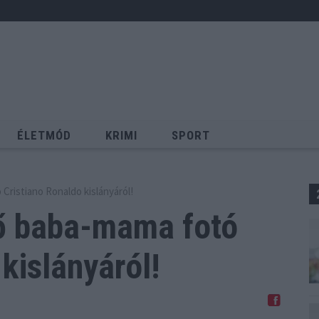
ÉLETMÓD
KRIMI
SPORT
Keresés
Cristiano Ronaldo kislányáról!
ső baba-mama fotó
kislányáról!
Megosztom Facebookon