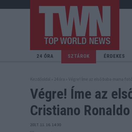
24 ÓRA
SZTÁROK
ÉRDEKES
Kezdőoldal
»
24 óra
» Végre! Íme az első baba-mama fotó 
Végre! Íme az el
Cristiano Ronaldo 
2017. 11. 16. 14:30