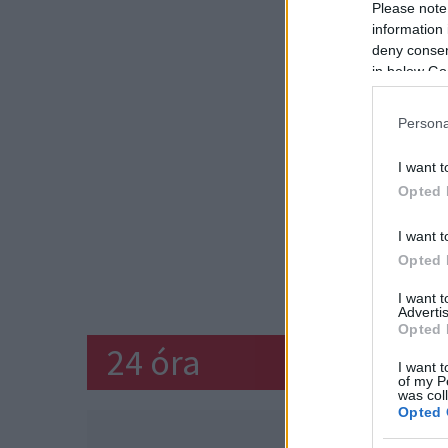
Please note
information 
deny consent
in below Go
Persona
I want t
Opted 
I want t
Opted 
I want 
Advertis
Opted 
24 óra
I want t
of my P
was col
Opted 