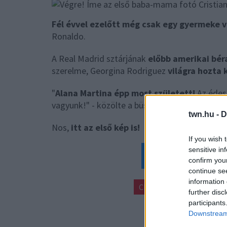
Fél évvel ezelőtt még csak egy gyermeke v
Ronaldo.
A Real Madrid sztárjának
előbb amerikai béra
szerelme, Georgina Rodriguez
világra hozta 
"
Alana Martina épp most született!
Az édes
vagyunk!" - közölte a büszke apa a szülőszobá
twn.hu -
D
Nos,
itt az első kép is!
If you wish 
sensitive in
Kattints a cuk
confirm you
continue se
information 
CRISTIANO RONALDO
further disc
participants
Downstream 