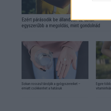
Ezért párásodik be állandóan az ablak –
egyszerűbb a megoldás, mint gondolnád
Sokan rosszul tárolják a gyógyszereiket –
Egyre több 
emiatt csökkenhet a hatásuk
vitaminhián