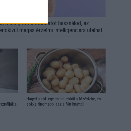
a mindig ezt a mondatot használod, az
endkívül magas érzelmi intelligenciára utalhat
Hagyd a sót: egy csipet ebből a főzővízbe, és
sználják a
sokkal finomabb lesz a főtt krumpli