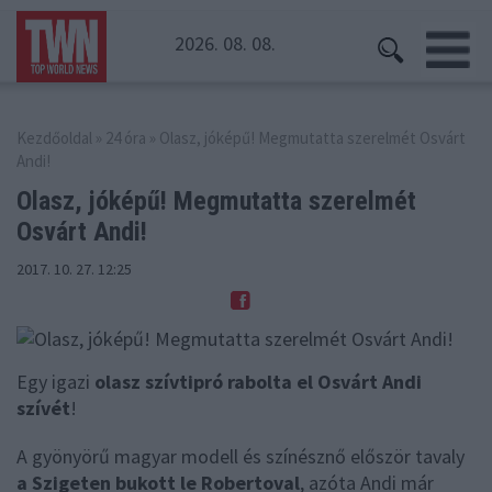
2026. 08. 08.
Kezdőoldal
»
24 óra
» Olasz, jóképű! Megmutatta szerelmét Osvárt
Andi!
Olasz, jóképű! Megmutatta
szerelmét
Osvárt Andi!
2017. 10. 27. 12:25
Egy igazi
olasz szívtipró rabolta el Osvárt Andi
szívét
!
A gyönyörű magyar modell és színésznő először tavaly
a Szigeten bukott le Robertoval
, azóta Andi már