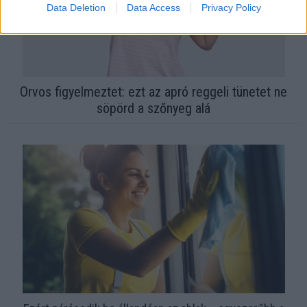
Data Deletion
Data Access
Privacy Policy
Orvos figyelmeztet: ezt az apró reggeli tünetet ne
söpörd a szőnyeg alá