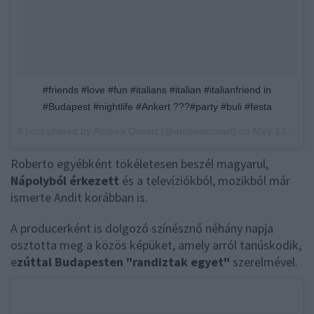
#friends #love #fun #italians #italian #italianfriend in
#Budapest #nightlife #Ankert ???#party #buli #festa
A post shared by Andrea Osvart (@andreaosvart) on
May 13, 2017 at 5:07am PDT
Roberto egyébként tökéletesen beszél magyarul,
Nápolyból érkezett
és a televíziókból, mozikból már
ismerte Andit korábban is.
A producerként is dolgozó színésznő néhány napja
osztotta meg a közös képüket, amely arról tanúskodik,
e
zúttal Budapesten "randiztak egyet"
szerelmével.