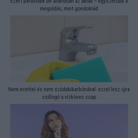
Ezért párásodik be állandóan az ablak – egyszerűbb a
megoldás, mint gondolnád
Nem ecettel és nem szódabikarbónával: ezzel lesz újra
csillogó a vízköves csap