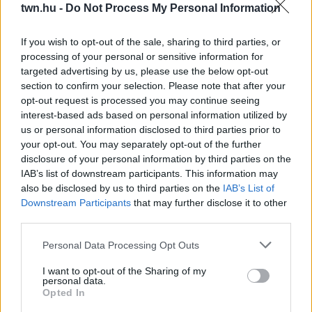
twn.hu -
Do Not Process My Personal Information
PRÓBÁL FIGYELMEZTETNI
Figyelj a jelekre!
If you wish to opt-out of the sale, sharing to third parties, or
processing of your personal or sensitive information for
08. 06.
ORVOS FIGYELMEZTET: EZT
targeted advertising by us, please use the below opt-out
AZ APRÓ REGGELI TÜNETET NE
section to confirm your selection. Please note that after your
SÖPÖRD A SZŐNYEG ALÁ
opt-out request is processed you may continue seeing
Fontos!
interest-based ads based on personal information utilized by
us or personal information disclosed to third parties prior to
your opt-out. You may separately opt-out of the further
08. 05.
EZÉRT PÁRÁSODIK BE
disclosure of your personal information by third parties on the
ÁLLANDÓAN AZ ABLAK – EGYSZERŰBB
IAB’s list of downstream participants. This information may
A MEGOLDÁS, MINT GONDOLNÁD
also be disclosed by us to third parties on the
IAB’s List of
Villámgyors megoldás
Downstream Participants
that may further disclose it to other
third parties.
08. 04.
NEM ECETTEL ÉS NEM
Please note that this website/app uses one or more Google
Personal Data Processing Opt Outs
SZÓDABIKARBÓNÁVAL: EZZEL LESZ
services and may gather and store information including but
ÚJRA CSILLOGÓ A VÍZKÖVES CSAP
not limited to your visit or usage behaviour. You may click to
I want to opt-out of the Sharing of my
personal data.
A legjobb trükk
grant or deny consent to Google and its third-party tags to
Opted In
use your data for below specified purposes in below Google