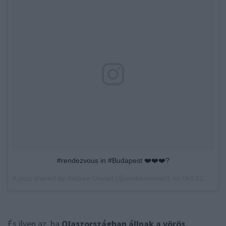
#rendezvous in #Budapest ❤️❤️❤️?
A post shared by Andrea Osvart (@andreaosvart) on
Oct 22, 2017 at 12:39am PDT
És ilyen az, ha
Olaszországban állnak a vörös