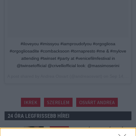
#iloveyou #imissyou #iamproudofyou #orgogliosa
#orgogliosadite #combacksoon #tornapresto #me & #mylove
attending #twinset #party at #venicefilmfestival in
@twinsetofficial @crivelliofficial look: @massimoserini
A post shared by Andrea Osvart (@andreaosvart) on
Sep 14, 2017 at 11:38am PDT
IKREK
SZERELEM
OSVÁRT ANDREA
24 ÓRA LEGFRISSEBB HÍREI
tegnap
HA EZT ÉRZED EVÉS UTÁN,
A SZERVEZETED FONTOS DOLOGRA