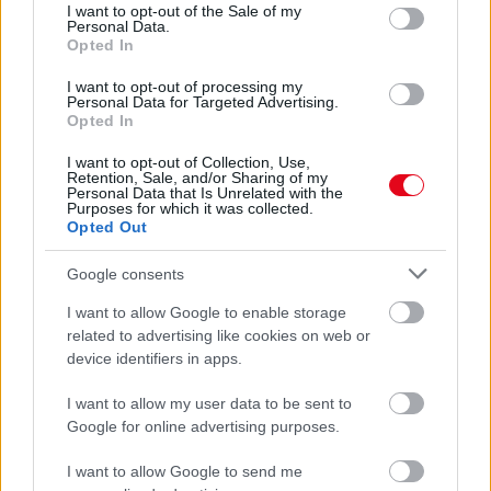
consent section.
I want to opt-out of the Sale of my
08. 03.
HA MINDIG EZT A MONDATOT HASZNÁLOD, AZ
Personal Data.
Opted In
RENDKÍVÜL MAGAS ÉRZELMI INTELLIGENCIÁRA UTALHAT
Te szoktad?
I want to opt-out of processing my
Personal Data for Targeted Advertising.
08. 02.
SOKAN ROSSZUL TÁROLJÁK A GYÓGYSZEREIKET –
Opted In
EMIATT CSÖKKENHET A HATÁSUK
Érdemes odafigyelni rá
I want to opt-out of Collection, Use,
Retention, Sale, and/or Sharing of my
Personal Data that Is Unrelated with the
08. 01.
EGYRE TÖBB FIATALNÁL JELENTKEZIK EZ A
Purposes for which it was collected.
VITAMINHIÁNY – ILYEN JELEKRE FIGYELJ
Opted Out
Erre figyelj!
Google consents
07. 31.
NEM A CITROMSAV, AZ ECET VAGY A
SZÓDABIKARBÓNA A LEGERŐSEBB: EZT HASZNÁLJÁK A
I want to allow Google to enable storage
SZÁLLODÁKBAN A VÍZKŐ ELLEN
related to advertising like cookies on web or
Ez a szer tényleg eltünteti a vízkövet
device identifiers in apps.
I want to allow my user data to be sent to
24 ÓRA TOVÁBBI HÍREI
Google for online advertising purposes.
24 óra
I want to allow Google to send me